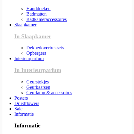
Handdoeken
Badmatten
Badkameraccessoires
Slaapkamer
In Slaapkamer
Dekbedovertreksets
Opbergers
Interieurparfum
In Interieurparfum
Geurstokjes
Geurkaarsen
Geurlamp & accessoires
Posters
Driedflowers
Sale
Informatie
Informatie