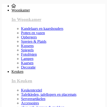
Woonkamer
In Woonkamer
Kandelaars en kaarshouders
Potten en vazen
Opbergers
Spreien & Plaids
Kussens
Spiegels
Fotolijsten
Lampen
Kaarsen
Decoratie
Keuken
In Keuken
Keukentextiel
Tafelkleden, tafellopers en placemats
Serveerartikelen
Accessoires