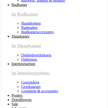
glaswerk, kannen & mokken
Badkamer
In Badkamer
Handdoeken
Badmatten
Badkameraccessoires
Slaapkamer
In Slaapkamer
Dekbedovertreksets
Opbergers
Interieurparfum
In Interieurparfum
Geurstokjes
Geurkaarsen
Geurlamp & accessoires
Posters
Driedflowers
Sale