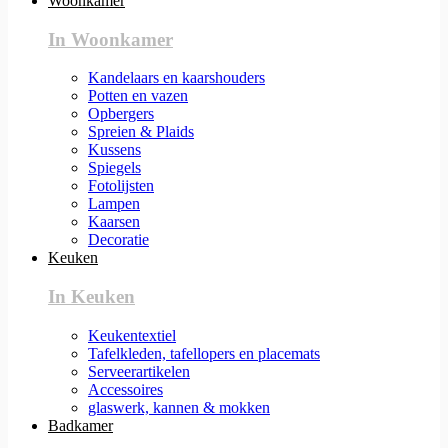
Woonkamer
In Woonkamer
Kandelaars en kaarshouders
Potten en vazen
Opbergers
Spreien & Plaids
Kussens
Spiegels
Fotolijsten
Lampen
Kaarsen
Decoratie
Keuken
In Keuken
Keukentextiel
Tafelkleden, tafellopers en placemats
Serveerartikelen
Accessoires
glaswerk, kannen & mokken
Badkamer