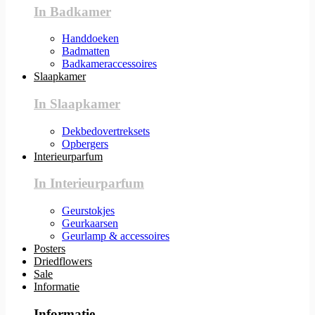
In Badkamer
Handdoeken
Badmatten
Badkameraccessoires
Slaapkamer
In Slaapkamer
Dekbedovertreksets
Opbergers
Interieurparfum
In Interieurparfum
Geurstokjes
Geurkaarsen
Geurlamp & accessoires
Posters
Driedflowers
Sale
Informatie
Informatie