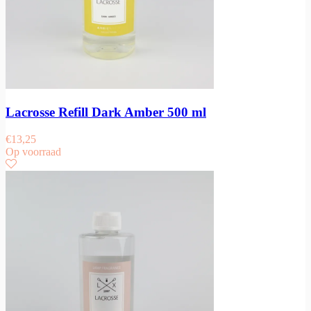
Lacrosse Refill Dark Amber 500 ml
€
13,25
Op voorraad