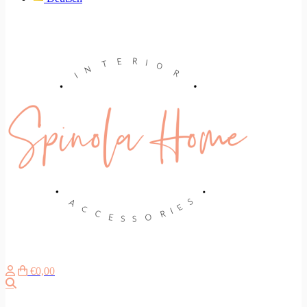
€0,00
Search