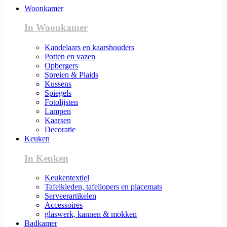
Woonkamer
In Woonkamer
Kandelaars en kaarshouders
Potten en vazen
Opbergers
Spreien & Plaids
Kussens
Spiegels
Fotolijsten
Lampen
Kaarsen
Decoratie
Keuken
In Keuken
Keukentextiel
Tafelkleden, tafellopers en placemats
Serveerartikelen
Accessoires
glaswerk, kannen & mokken
Badkamer