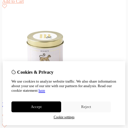
Add to Cart
Cookies & Privacy
We use cookies to analyze website traffic. We also share information
about your use of our site with our partners for analysis.
Read our
cookie statement
here
ME&MATS Tin candle You Tigra
Accept
Reject
€
9,95
Cookie settings
Niet op voorraad