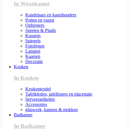
In Woonkamer
Kandelaars en kaarshouders
Potten en vazen
Opbergers
Spreien & Plaids
Kussens
Spiegels
Fotolijsten
Lampen
Kaarsen
Decoratie
Keuken
In Keuken
Keukentextiel
Tafelkleden, tafellopers en placemats
Serveerartikelen
Accessoires
glaswerk, kannen & mokken
Badkamer
In Badkamer