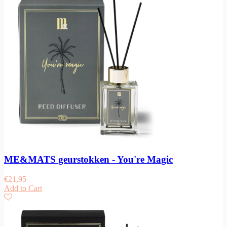
ME&MATS geurstokken - You're Magic
€
21,95
Add to Cart