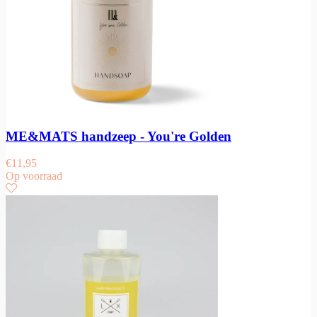
ME&MATS handzeep - You're Golden
€
11,95
Op voorraad