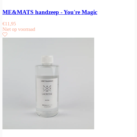
ME&MATS handzeep - You're Magic
€
11,95
Niet op voorraad