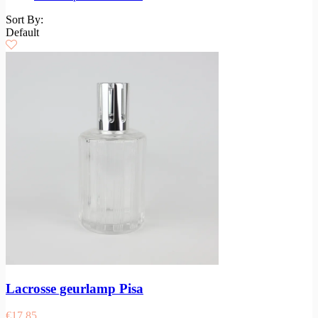
Sort By:
Default
Lacrosse geurlamp Pisa
€
17,85