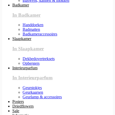
glaswerk, kannen & mokken
Badkamer
In Badkamer
Handdoeken
Badmatten
Badkameraccessoires
Slaapkamer
In Slaapkamer
Dekbedovertreksets
Opbergers
Interieurparfum
In Interieurparfum
Geurstokjes
Geurkaarsen
Geurlamp & accessoires
Posters
Driedflowers
Sale