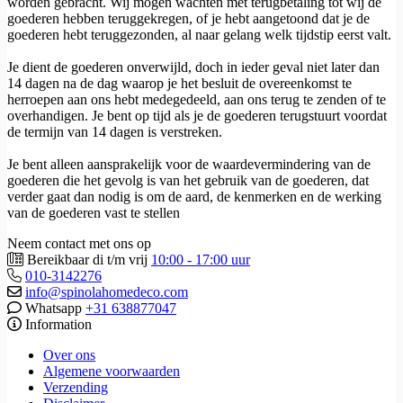
worden gebracht. Wij mogen wachten met terugbetaling tot wij de
goederen hebben teruggekregen, of je hebt aangetoond dat je de
goederen hebt teruggezonden, al naar gelang welk tijdstip eerst valt.
Je dient de goederen onverwijld, doch in ieder geval niet later dan
14 dagen na de dag waarop je het besluit de overeenkomst te
herroepen aan ons hebt medegedeeld, aan ons terug te zenden of te
overhandigen. Je bent op tijd als je de goederen terugstuurt voordat
de termijn van 14 dagen is verstreken.
Je bent alleen aansprakelijk voor de waardevermindering van de
goederen die het gevolg is van het gebruik van de goederen, dat
verder gaat dan nodig is om de aard, de kenmerken en de werking
van de goederen vast te stellen
Neem contact met ons op
Bereikbaar di t/m vrij
10:00 - 17:00 uur
010-3142276
info@spinolahomedeco.com
Whatsapp
+31 638877047
Information
Over ons
Algemene voorwaarden
Verzending