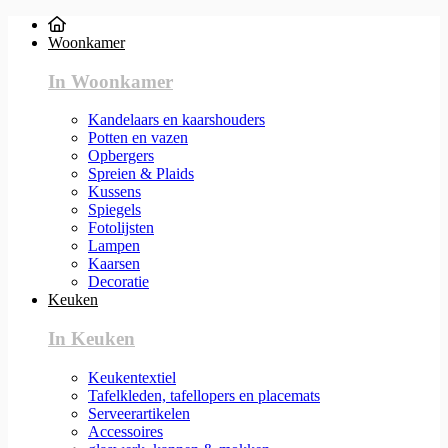
Woonkamer
In Woonkamer
Kandelaars en kaarshouders
Potten en vazen
Opbergers
Spreien & Plaids
Kussens
Spiegels
Fotolijsten
Lampen
Kaarsen
Decoratie
Keuken
In Keuken
Keukentextiel
Tafelkleden, tafellopers en placemats
Serveerartikelen
Accessoires