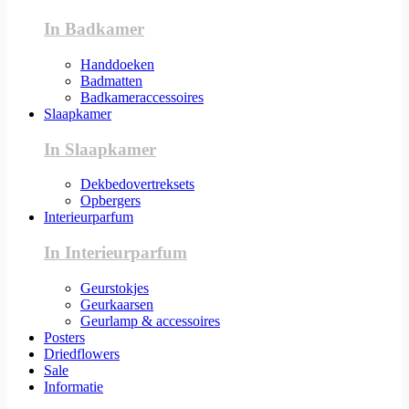
In Badkamer
Handdoeken
Badmatten
Badkameraccessoires
Slaapkamer
In Slaapkamer
Dekbedovertreksets
Opbergers
Interieurparfum
In Interieurparfum
Geurstokjes
Geurkaarsen
Geurlamp & accessoires
Posters
Driedflowers
Sale
Informatie