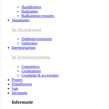
Handdoeken
Badmatten
Badkameraccessoires
Slaapkamer
In Slaapkamer
Dekbedovertreksets
Opbergers
Interieurparfum
In Interieurparfum
Geurstokjes
Geurkaarsen
Geurlamp & accessoires
Posters
Driedflowers
Sale
Informatie
Informatie