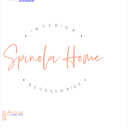
€0,00
Search