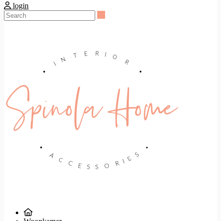
login
Search