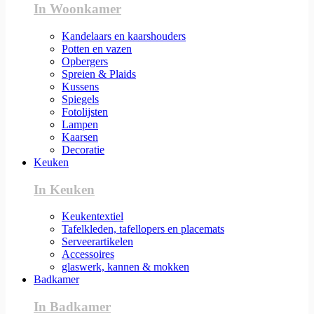
In Woonkamer
Kandelaars en kaarshouders
Potten en vazen
Opbergers
Spreien & Plaids
Kussens
Spiegels
Fotolijsten
Lampen
Kaarsen
Decoratie
Keuken
In Keuken
Keukentextiel
Tafelkleden, tafellopers en placemats
Serveerartikelen
Accessoires
glaswerk, kannen & mokken
Badkamer
In Badkamer