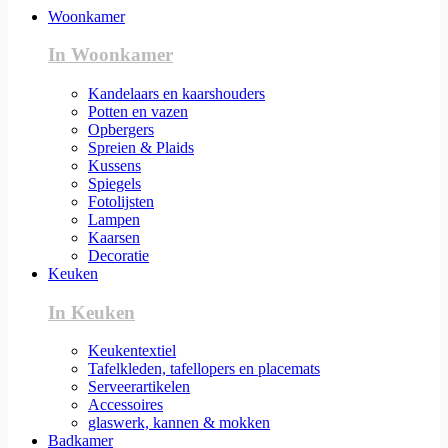
Woonkamer
In Woonkamer
Kandelaars en kaarshouders
Potten en vazen
Opbergers
Spreien & Plaids
Kussens
Spiegels
Fotolijsten
Lampen
Kaarsen
Decoratie
Keuken
In Keuken
Keukentextiel
Tafelkleden, tafellopers en placemats
Serveerartikelen
Accessoires
glaswerk, kannen & mokken
Badkamer