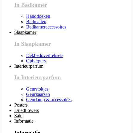
In Badkamer
Handdoeken
Badmatten
Badkameraccessoires
Slaapkamer
In Slaapkamer
Dekbedovertreksets
Opbergers
Interieurparfum
In Interieurparfum
Geurstokjes
Geurkaarsen
Geurlamp & accessoires
Posters
Driedflowers
Sale
Informatie
Informatie