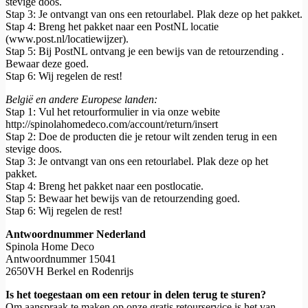
stevige doos.
Stap 3: Je ontvangt van ons een retourlabel. Plak deze op het pakket.
Stap 4: Breng het pakket naar een PostNL locatie
(www.post.nl/locatiewijzer).
Stap 5: Bij PostNL ontvang je een bewijs van de retourzending .
Bewaar deze goed.
Stap 6: Wij regelen de rest!
België
en andere Europese landen:
Stap 1: Vul het retourformulier in via onze webite
http://spinolahomedeco.com/account/return/insert
Stap 2: Doe de producten die je retour wilt zenden terug in een
stevige doos.
Stap 3: Je ontvangt van ons een retourlabel. Plak deze op het
pakket.
Stap 4: Breng het pakket naar een postlocatie.
Stap 5: Bewaar het bewijs van de retourzending goed.
Stap 6: Wij regelen de rest!
Antwoordnummer Nederland
Spinola Home Deco
Antwoordnummer 15041
2650VH Berkel en Rodenrijs
Is het toegestaan om een retour in delen terug te sturen?
Om aanspraak te maken op onze gratis retourservice is het van