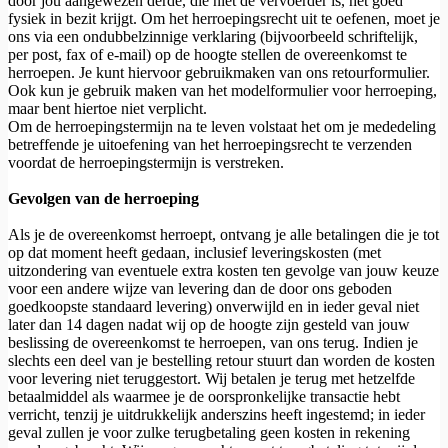
door jou aangewezen derde, die niet de vervoerder is, het goed
fysiek in bezit krijgt. Om het herroepingsrecht uit te oefenen, moet je
ons via een ondubbelzinnige verklaring (bijvoorbeeld schriftelijk,
per post, fax of e-mail) op de hoogte stellen de overeenkomst te
herroepen. Je kunt hiervoor gebruikmaken van ons retourformulier.
Ook kun je gebruik maken van het modelformulier voor herroeping,
maar bent hiertoe niet verplicht.
Om de herroepingstermijn na te leven volstaat het om je mededeling
betreffende je uitoefening van het herroepingsrecht te verzenden
voordat de herroepingstermijn is verstreken.
Gevolgen van de herroeping
Als je de overeenkomst herroept, ontvang je alle betalingen die je tot
op dat moment heeft gedaan, inclusief leveringskosten (met
uitzondering van eventuele extra kosten ten gevolge van jouw keuze
voor een andere wijze van levering dan de door ons geboden
goedkoopste standaard levering) onverwijld en in ieder geval niet
later dan 14 dagen nadat wij op de hoogte zijn gesteld van jouw
beslissing de overeenkomst te herroepen, van ons terug. Indien je
slechts een deel van je bestelling retour stuurt dan worden de kosten
voor levering niet teruggestort. Wij betalen je terug met hetzelfde
betaalmiddel als waarmee je de oorspronkelijke transactie hebt
verricht, tenzij je uitdrukkelijk anderszins heeft ingestemd; in ieder
geval zullen je voor zulke terugbetaling geen kosten in rekening