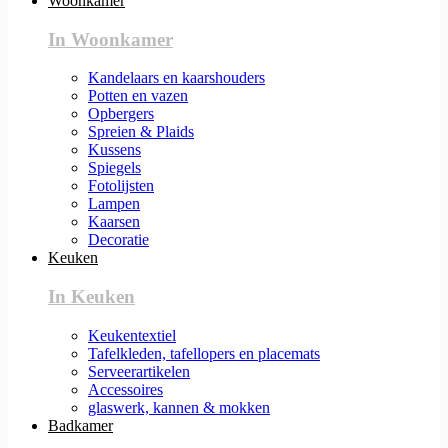
Woonkamer
In Woonkamer
Kandelaars en kaarshouders
Potten en vazen
Opbergers
Spreien & Plaids
Kussens
Spiegels
Fotolijsten
Lampen
Kaarsen
Decoratie
Keuken
In Keuken
Keukentextiel
Tafelkleden, tafellopers en placemats
Serveerartikelen
Accessoires
glaswerk, kannen & mokken
Badkamer