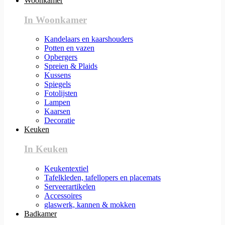
Woonkamer
In Woonkamer
Kandelaars en kaarshouders
Potten en vazen
Opbergers
Spreien & Plaids
Kussens
Spiegels
Fotolijsten
Lampen
Kaarsen
Decoratie
Keuken
In Keuken
Keukentextiel
Tafelkleden, tafellopers en placemats
Serveerartikelen
Accessoires
glaswerk, kannen & mokken
Badkamer