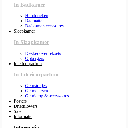
In Badkamer
Handdoeken
Badmatten
Badkameraccessoires
Slaapkamer
In Slaapkamer
Dekbedovertreksets
Opbergers
Interieurparfum
In Interieurparfum
Geurstokjes
Geurkaarsen
Geurlamp & accessoires
Posters
Driedflowers
Sale
Informatie
Informatie