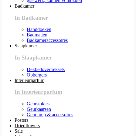
glaswerk, kannen & mokken
Badkamer
In Badkamer
Handdoeken
Badmatten
Badkameraccessoires
Slaapkamer
In Slaapkamer
Dekbedovertreksets
Opbergers
Interieurparfum
In Interieurparfum
Geurstokjes
Geurkaarsen
Geurlamp & accessoires
Posters
Driedflowers
Sale