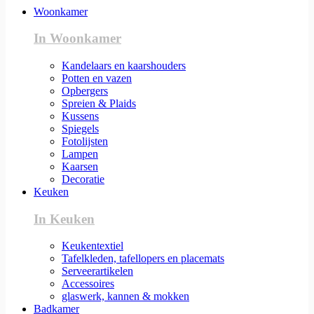
Woonkamer
In Woonkamer
Kandelaars en kaarshouders
Potten en vazen
Opbergers
Spreien & Plaids
Kussens
Spiegels
Fotolijsten
Lampen
Kaarsen
Decoratie
Keuken
In Keuken
Keukentextiel
Tafelkleden, tafellopers en placemats
Serveerartikelen
Accessoires
glaswerk, kannen & mokken
Badkamer