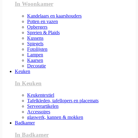
In Woonkamer
Kandelaars en kaarshouders
Potten en vazen
Opbergers
Spreien & Plaids
Kussens
Spiegels
Fotolijsten
Lampen
Kaarsen
Decoratie
Keuken
In Keuken
Keukentextiel
Tafelkleden, tafellopers en placemats
Serveerartikelen
Accessoires
glaswerk, kannen & mokken
Badkamer
In Badkamer