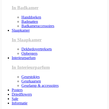
In Badkamer
Handdoeken
Badmatten
Badkameraccessoires
Slaapkamer
In Slaapkamer
Dekbedovertreksets
Opbergers
Interieurparfum
In Interieurparfum
Geurstokjes
Geurkaarsen
Geurlamp & accessoires
Posters
Driedflowers
Sale
Informatie