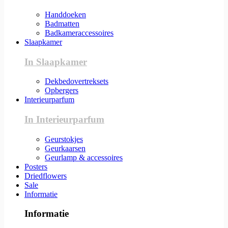
Handdoeken
Badmatten
Badkameraccessoires
Slaapkamer
In Slaapkamer
Dekbedovertreksets
Opbergers
Interieurparfum
In Interieurparfum
Geurstokjes
Geurkaarsen
Geurlamp & accessoires
Posters
Driedflowers
Sale
Informatie
Informatie