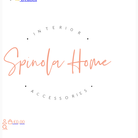
€0,00
Search