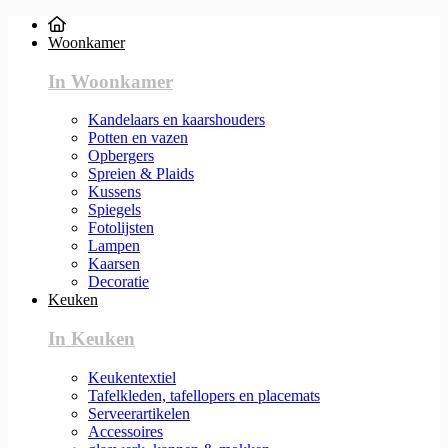
Woonkamer
In Woonkamer
Kandelaars en kaarshouders
Potten en vazen
Opbergers
Spreien & Plaids
Kussens
Spiegels
Fotolijsten
Lampen
Kaarsen
Decoratie
Keuken
In Keuken
Keukentextiel
Tafelkleden, tafellopers en placemats
Serveerartikelen
Accessoires