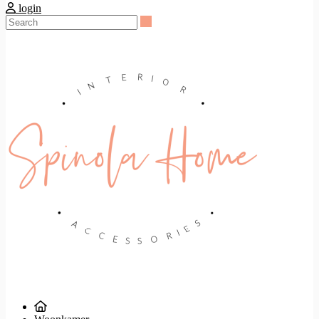
login
Search