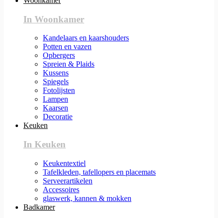
Woonkamer
In Woonkamer
Kandelaars en kaarshouders
Potten en vazen
Opbergers
Spreien & Plaids
Kussens
Spiegels
Fotolijsten
Lampen
Kaarsen
Decoratie
Keuken
In Keuken
Keukentextiel
Tafelkleden, tafellopers en placemats
Serveerartikelen
Accessoires
glaswerk, kannen & mokken
Badkamer