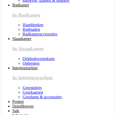
glaswerk, kannen & mokken
Badkamer
In Badkamer
Handdoeken
Badmatten
Badkameraccessoires
Slaapkamer
In Slaapkamer
Dekbedovertreksets
Opbergers
Interieurparfum
In Interieurparfum
Geurstokjes
Geurkaarsen
Geurlamp & accessoires
Posters
Driedflowers
Sale