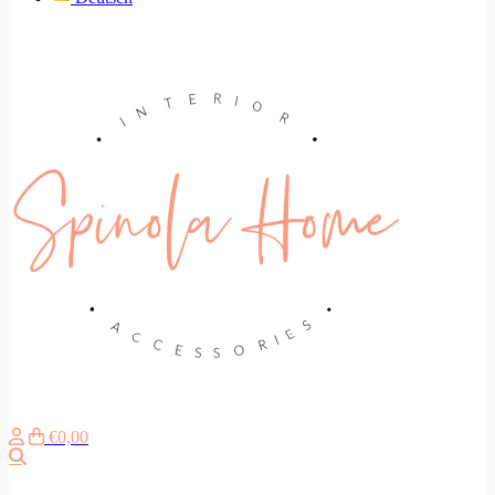
€0,00
Search