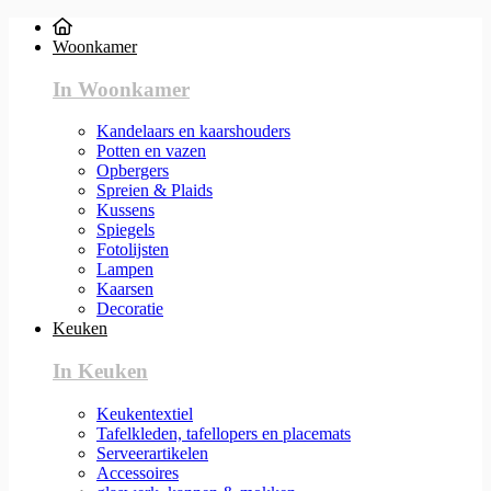
Woonkamer
In Woonkamer
Kandelaars en kaarshouders
Potten en vazen
Opbergers
Spreien & Plaids
Kussens
Spiegels
Fotolijsten
Lampen
Kaarsen
Decoratie
Keuken
In Keuken
Keukentextiel
Tafelkleden, tafellopers en placemats
Serveerartikelen
Accessoires