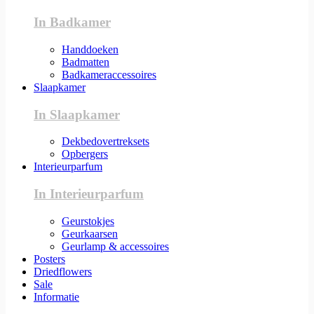
In Badkamer
Handdoeken
Badmatten
Badkameraccessoires
Slaapkamer
In Slaapkamer
Dekbedovertreksets
Opbergers
Interieurparfum
In Interieurparfum
Geurstokjes
Geurkaarsen
Geurlamp & accessoires
Posters
Driedflowers
Sale
Informatie