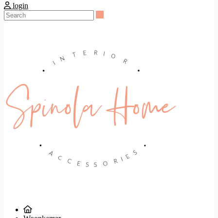
login
Search