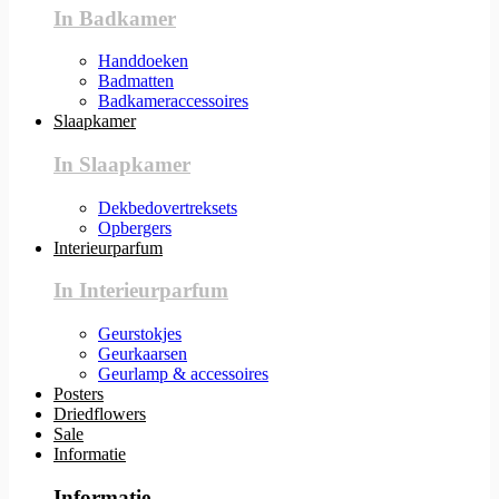
In Badkamer
Handdoeken
Badmatten
Badkameraccessoires
Slaapkamer
In Slaapkamer
Dekbedovertreksets
Opbergers
Interieurparfum
In Interieurparfum
Geurstokjes
Geurkaarsen
Geurlamp & accessoires
Posters
Driedflowers
Sale
Informatie
Informatie