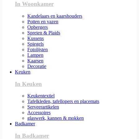
In Woonkamer
Kandelaars en kaarshouders
Potten en vazen
Opbergers
Spreien & Plaids
Kussens
Spiegels
Fotolijsten
Lampen
Kaarsen
Decoratie
Keuken
In Keuken
Keukentextiel
Tafelkleden, tafellopers en placemats
Serveerartikelen
Accessoires
glaswerk, kannen & mokken
Badkamer
In Badkamer