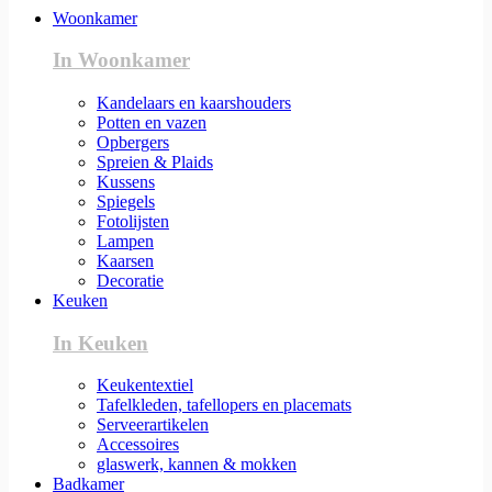
Woonkamer
In Woonkamer
Kandelaars en kaarshouders
Potten en vazen
Opbergers
Spreien & Plaids
Kussens
Spiegels
Fotolijsten
Lampen
Kaarsen
Decoratie
Keuken
In Keuken
Keukentextiel
Tafelkleden, tafellopers en placemats
Serveerartikelen
Accessoires
glaswerk, kannen & mokken
Badkamer