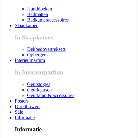
Handdoeken
Badmatten
Badkameraccessoires
Slaapkamer
In Slaapkamer
Dekbedovertreksets
Opbergers
Interieurparfum
In Interieurparfum
Geurstokjes
Geurkaarsen
Geurlamp & accessoires
Posters
Driedflowers
Sale
Informatie
Informatie