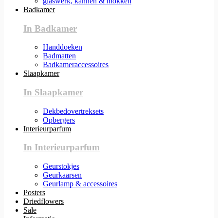
glaswerk, kannen & mokken
Badkamer
In Badkamer
Handdoeken
Badmatten
Badkameraccessoires
Slaapkamer
In Slaapkamer
Dekbedovertreksets
Opbergers
Interieurparfum
In Interieurparfum
Geurstokjes
Geurkaarsen
Geurlamp & accessoires
Posters
Driedflowers
Sale