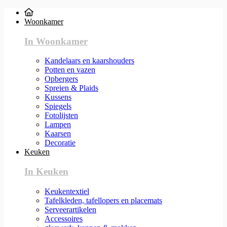
Woonkamer
In Woonkamer
Kandelaars en kaarshouders
Potten en vazen
Opbergers
Spreien & Plaids
Kussens
Spiegels
Fotolijsten
Lampen
Kaarsen
Decoratie
Keuken
In Keuken
Keukentextiel
Tafelkleden, tafellopers en placemats
Serveerartikelen
Accessoires