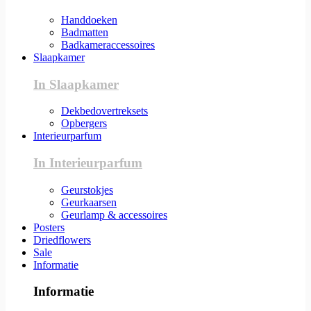
Handdoeken
Badmatten
Badkameraccessoires
Slaapkamer
In Slaapkamer
Dekbedovertreksets
Opbergers
Interieurparfum
In Interieurparfum
Geurstokjes
Geurkaarsen
Geurlamp & accessoires
Posters
Driedflowers
Sale
Informatie
Informatie