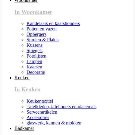
Woonkamer
In Woonkamer
Kandelaars en kaarshouders
Potten en vazen
Opbergers
Spreien & Plaids
Kussens
Spiegels
Fotolijsten
Lampen
Kaarsen
Decoratie
Keuken
In Keuken
Keukentextiel
Tafelkleden, tafellopers en placemats
Serveerartikelen
Accessoires
glaswerk, kannen & mokken
Badkamer