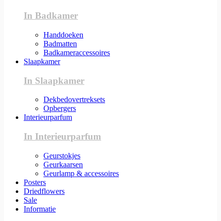
In Badkamer
Handdoeken
Badmatten
Badkameraccessoires
Slaapkamer
In Slaapkamer
Dekbedovertreksets
Opbergers
Interieurparfum
In Interieurparfum
Geurstokjes
Geurkaarsen
Geurlamp & accessoires
Posters
Driedflowers
Sale
Informatie