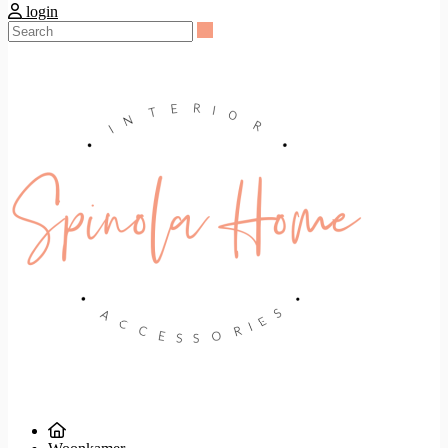
login
Search