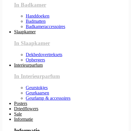
In Badkamer
Handdoeken
Badmatten
Badkameraccessoires
Slaapkamer
In Slaapkamer
Dekbedovertreksets
Opbergers
Interieurparfum
In Interieurparfum
Geurstokjes
Geurkaarsen
Geurlamp & accessoires
Posters
Driedflowers
Sale
Informatie
Informatie