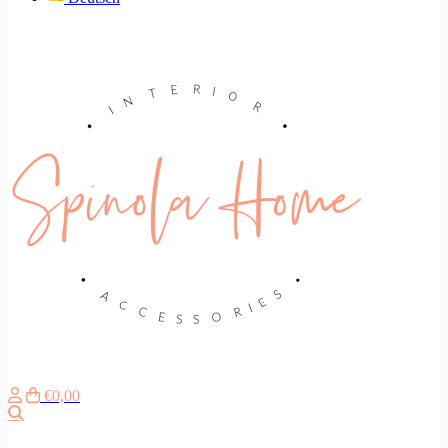
€0,00
Search