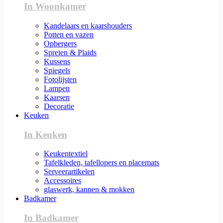
In Woonkamer
Kandelaars en kaarshouders
Potten en vazen
Opbergers
Spreien & Plaids
Kussens
Spiegels
Fotolijsten
Lampen
Kaarsen
Decoratie
Keuken
In Keuken
Keukentextiel
Tafelkleden, tafellopers en placemats
Serveerartikelen
Accessoires
glaswerk, kannen & mokken
Badkamer
In Badkamer