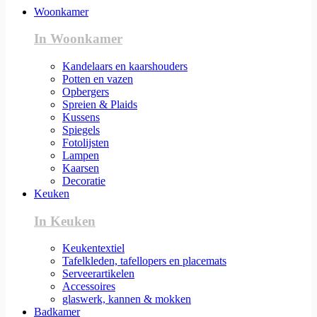
Woonkamer
In Woonkamer
Kandelaars en kaarshouders
Potten en vazen
Opbergers
Spreien & Plaids
Kussens
Spiegels
Fotolijsten
Lampen
Kaarsen
Decoratie
Keuken
In Keuken
Keukentextiel
Tafelkleden, tafellopers en placemats
Serveerartikelen
Accessoires
glaswerk, kannen & mokken
Badkamer