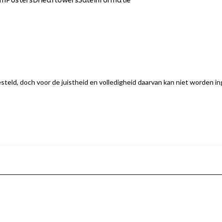
um
Posters
Driedflowers
Sale
Informatie
eld, doch voor de juistheid en volledigheid daarvan kan niet worden i