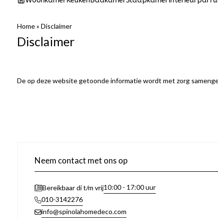
Woonkamer
Keuken
Badkamer
Slaapkamer
Interieurparf
Home
»
Disclaimer
Disclaimer
De op deze website getoonde informatie wordt met zorg samengest
Neem contact met ons op
10:00 - 17:00 uur
Bereikbaar di t/m vrij
010-3142276
info@spinolahomedeco.com