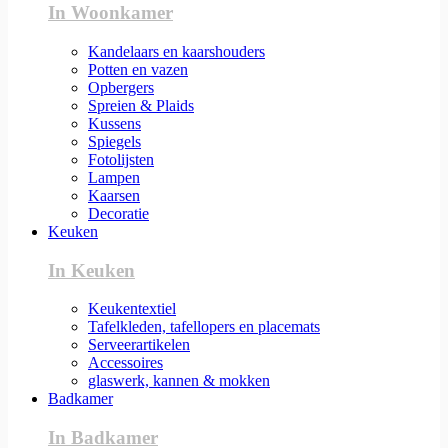
In Woonkamer
Kandelaars en kaarshouders
Potten en vazen
Opbergers
Spreien & Plaids
Kussens
Spiegels
Fotolijsten
Lampen
Kaarsen
Decoratie
Keuken
In Keuken
Keukentextiel
Tafelkleden, tafellopers en placemats
Serveerartikelen
Accessoires
glaswerk, kannen & mokken
Badkamer
In Badkamer