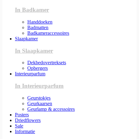
In Badkamer
Handdoeken
Badmatten
Badkameraccessoires
Slaapkamer
In Slaapkamer
Dekbedovertreksets
Opbergers
Interieurparfum
In Interieurparfum
Geurstokjes
Geurkaarsen
Geurlamp & accessoires
Posters
Driedflowers
Sale
Informatie