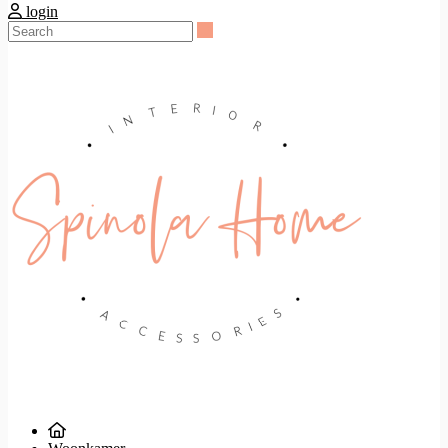
login
Search