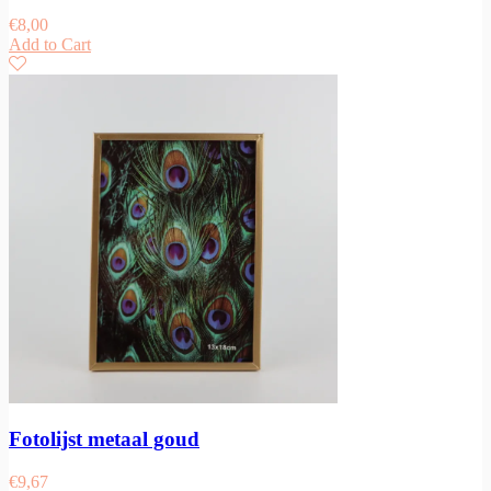
€
8,00
Add to Cart
Fotolijst metaal goud
€
9,67