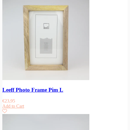
Leeff Photo Frame Pim L
€
23,95
Add to Cart