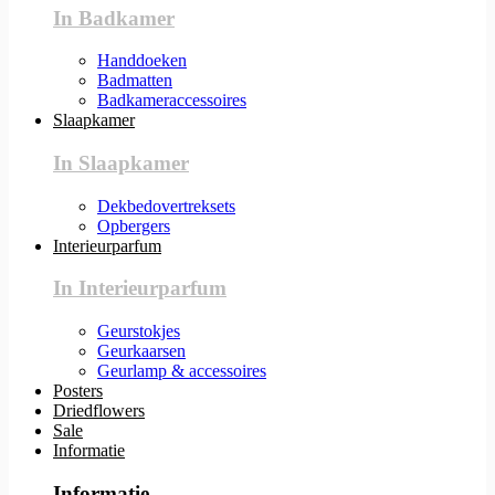
In Badkamer
Handdoeken
Badmatten
Badkameraccessoires
Slaapkamer
In Slaapkamer
Dekbedovertreksets
Opbergers
Interieurparfum
In Interieurparfum
Geurstokjes
Geurkaarsen
Geurlamp & accessoires
Posters
Driedflowers
Sale
Informatie
Informatie