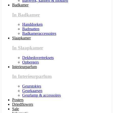
glaswerk, kannen & mokken
Badkamer
In Badkamer
Handdoeken
Badmatten
Badkameraccessoires
Slaapkamer
In Slaapkamer
Dekbedovertreksets
Opbergers
Interieurparfum
In Interieurparfum
Geurstokjes
Geurkaarsen
Geurlamp & accessoires
Posters
Driedflowers
Sale