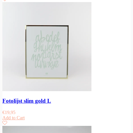
Fotolijst slim gold L
€
19,95
Add to Cart