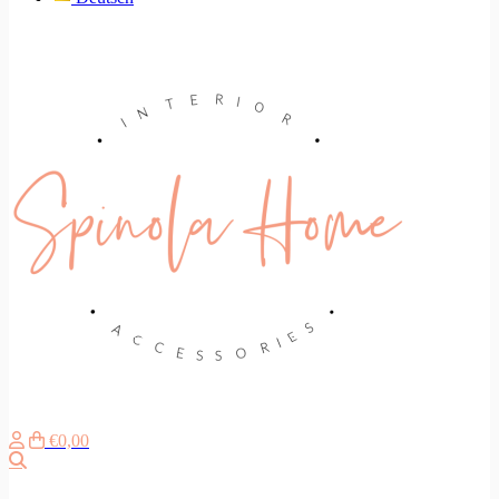
€0,00
Search