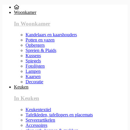
Woonkamer
In Woonkamer
Kandelaars en kaarshouders
Potten en vazen
Opbergers
Spreien & Plaids
Kussens
Spiegels
Fotolijsten
Lampen
Kaarsen
Decoratie
Keuken
In Keuken
Keukentextiel
Tafelkleden, tafellopers en placemats
Serveerartikelen
Accessoires