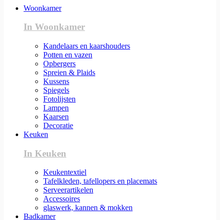
Woonkamer
In Woonkamer
Kandelaars en kaarshouders
Potten en vazen
Opbergers
Spreien & Plaids
Kussens
Spiegels
Fotolijsten
Lampen
Kaarsen
Decoratie
Keuken
In Keuken
Keukentextiel
Tafelkleden, tafellopers en placemats
Serveerartikelen
Accessoires
glaswerk, kannen & mokken
Badkamer