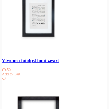
Vtwonen fotolijst hout zwart
€
9,50
Add to Cart