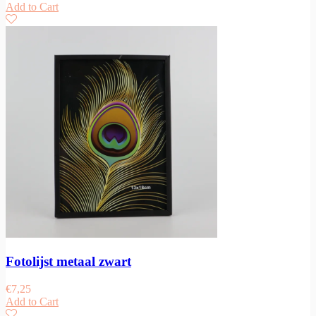
Add to Cart
Fotolijst metaal zwart
€
7,25
Add to Cart