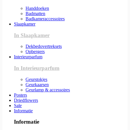
Handdoeken
Badmatten
Badkameraccessoires
Slaapkamer
In Slaapkamer
Dekbedovertreksets
Opbergers
Interieurparfum
In Interieurparfum
Geurstokjes
Geurkaarsen
Geurlamp & accessoires
Posters
Driedflowers
Sale
Informatie
Informatie