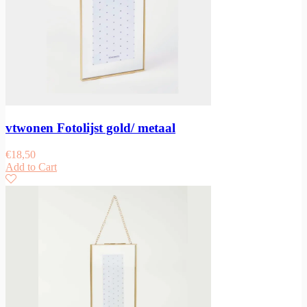
vtwonen Fotolijst gold/ metaal
€
18,50
Add to Cart