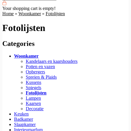
Your shopping cart is empty!
Home
»
Woonkamer
»
Fotolijsten
Fotolijsten
Categories
Woonkamer
Kandelaars en kaarshouders
Potten en vazen
Opbergers
Spreien & Plaids
Kussens
Spiegels
Fotolijsten
Lampen
Kaarsen
Decoratie
Keuken
Badkamer
Slaapkamer
Interieurparfum