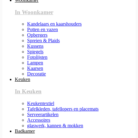
Woonkamer
In Woonkamer
Kandelaars en kaarshouders
Potten en vazen
Opbergers
Spreien & Plaids
Kussens
Spiegels
Fotolijsten
Lampen
Kaarsen
Decoratie
Keuken
In Keuken
Keukentextiel
Tafelkleden, tafellopers en placemats
Serveerartikelen
Accessoires
glaswerk, kannen & mokken
Badkamer