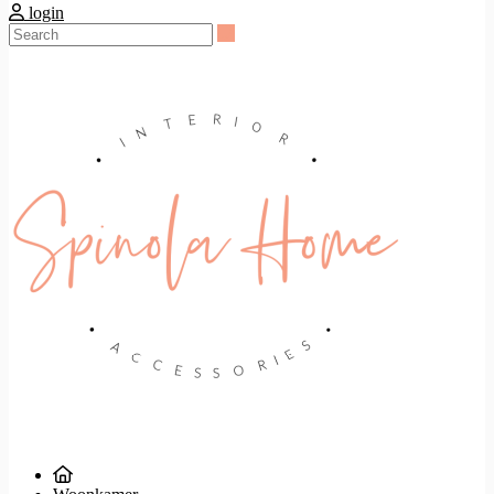
login
Search