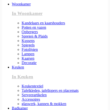
Woonkamer
In Woonkamer
Kandelaars en kaarshouders
Potten en vazen
Opbergers
Spreien & Plaids
Kussens
Spiegels
Fotolijsten
Lampen
Kaarsen
Decoratie
Keuken
In Keuken
Keukentextiel
Tafelkleden, tafellopers en placemats
Serveerartikelen
Accessoires
glaswerk, kannen & mokken
Badkamer