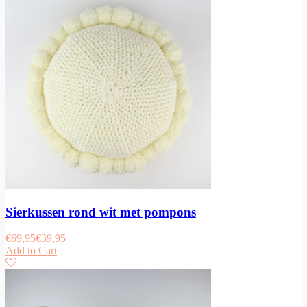
Sierkussen rond wit met pompons
€
69,95
€
39,95
Add to Cart