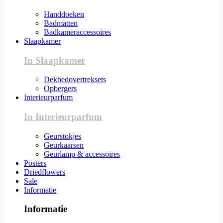
Handdoeken
Badmatten
Badkameraccessoires
Slaapkamer
In Slaapkamer
Dekbedovertreksets
Opbergers
Interieurparfum
In Interieurparfum
Geurstokjes
Geurkaarsen
Geurlamp & accessoires
Posters
Driedflowers
Sale
Informatie
Informatie