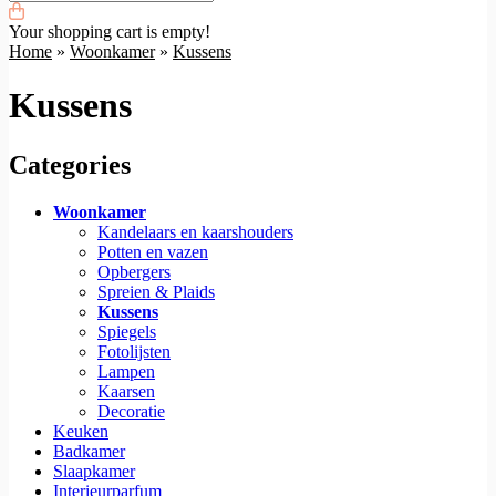
Your shopping cart is empty!
Home
»
Woonkamer
»
Kussens
Kussens
Categories
Woonkamer
Kandelaars en kaarshouders
Potten en vazen
Opbergers
Spreien & Plaids
Kussens
Spiegels
Fotolijsten
Lampen
Kaarsen
Decoratie
Keuken
Badkamer
Slaapkamer
Interieurparfum