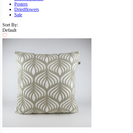
Posters
Driedflowers
Sale
Sort By:
Default