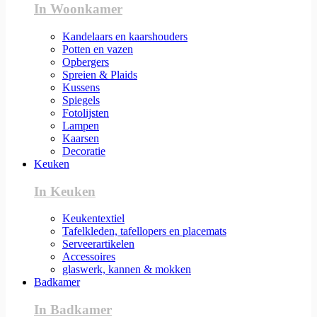
In Woonkamer
Kandelaars en kaarshouders
Potten en vazen
Opbergers
Spreien & Plaids
Kussens
Spiegels
Fotolijsten
Lampen
Kaarsen
Decoratie
Keuken
In Keuken
Keukentextiel
Tafelkleden, tafellopers en placemats
Serveerartikelen
Accessoires
glaswerk, kannen & mokken
Badkamer
In Badkamer