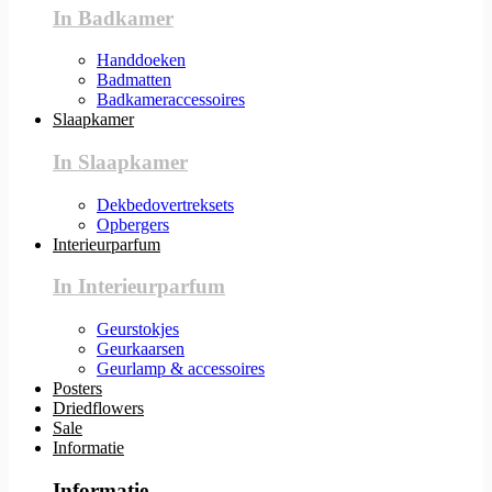
In Badkamer
Handdoeken
Badmatten
Badkameraccessoires
Slaapkamer
In Slaapkamer
Dekbedovertreksets
Opbergers
Interieurparfum
In Interieurparfum
Geurstokjes
Geurkaarsen
Geurlamp & accessoires
Posters
Driedflowers
Sale
Informatie
Informatie