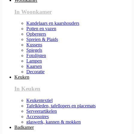
Woonkamer
In Woonkamer
Kandelaars en kaarshouders
Potten en vazen
Opbergers
Spreien & Plaids
Kussens
Spiegels
Fotolijsten
Lampen
Kaarsen
Decoratie
Keuken
In Keuken
Keukentextiel
Tafelkleden, tafellopers en placemats
Serveerartikelen
Accessoires
glaswerk, kannen & mokken
Badkamer