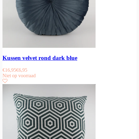
Kussen velvet rond dark blue
€
16,95
€
6,95
Niet op voorraad