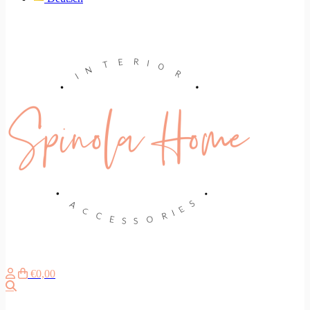
€0,00
Search