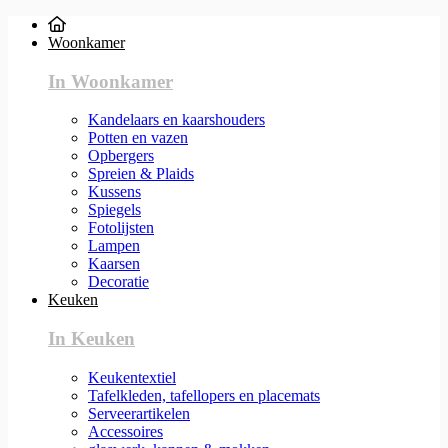
Woonkamer
In Woonkamer
Kandelaars en kaarshouders
Potten en vazen
Opbergers
Spreien & Plaids
Kussens
Spiegels
Fotolijsten
Lampen
Kaarsen
Decoratie
Keuken
In Keuken
Keukentextiel
Tafelkleden, tafellopers en placemats
Serveerartikelen
Accessoires