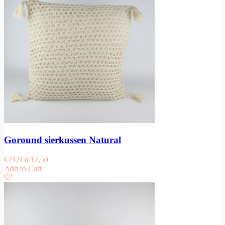
Goround sierkussen Natural
€
21,95
€
12,50
Add to Cart