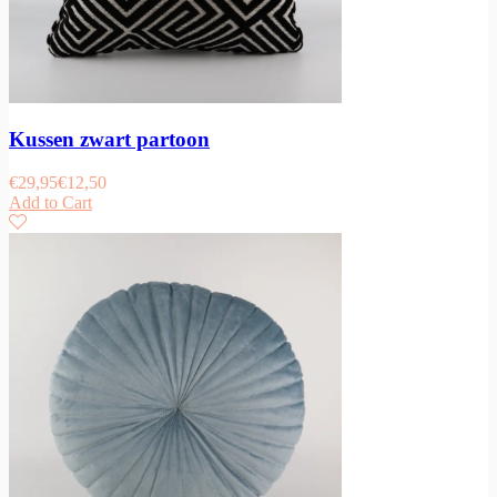
Kussen zwart partoon
€
29,95
€
12,50
Add to Cart