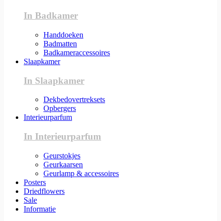
In Badkamer
Handdoeken
Badmatten
Badkameraccessoires
Slaapkamer
In Slaapkamer
Dekbedovertreksets
Opbergers
Interieurparfum
In Interieurparfum
Geurstokjes
Geurkaarsen
Geurlamp & accessoires
Posters
Driedflowers
Sale
Informatie