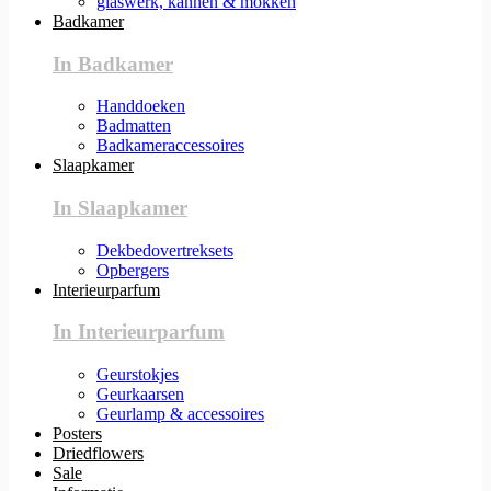
glaswerk, kannen & mokken
Badkamer
In Badkamer
Handdoeken
Badmatten
Badkameraccessoires
Slaapkamer
In Slaapkamer
Dekbedovertreksets
Opbergers
Interieurparfum
In Interieurparfum
Geurstokjes
Geurkaarsen
Geurlamp & accessoires
Posters
Driedflowers
Sale