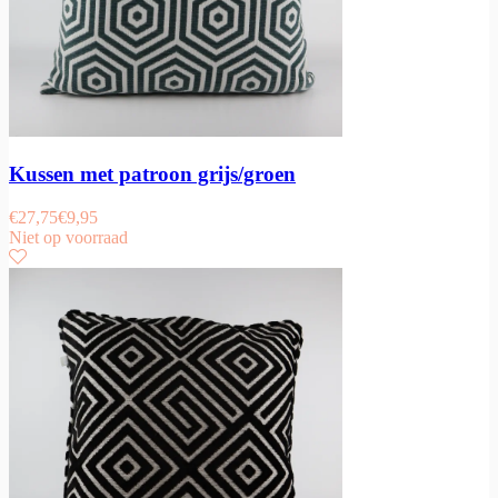
Kussen met patroon grijs/groen
€
27,75
€
9,95
Niet op voorraad