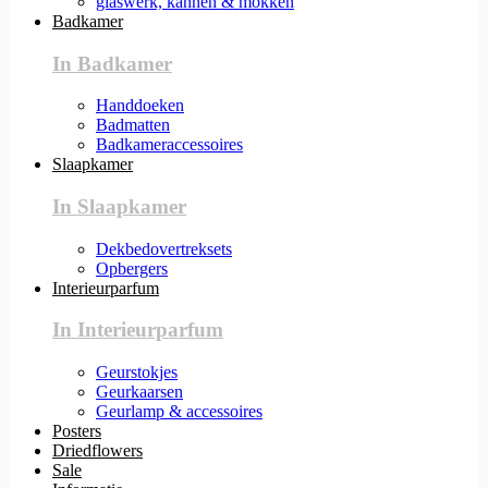
glaswerk, kannen & mokken
Badkamer
In Badkamer
Handdoeken
Badmatten
Badkameraccessoires
Slaapkamer
In Slaapkamer
Dekbedovertreksets
Opbergers
Interieurparfum
In Interieurparfum
Geurstokjes
Geurkaarsen
Geurlamp & accessoires
Posters
Driedflowers
Sale