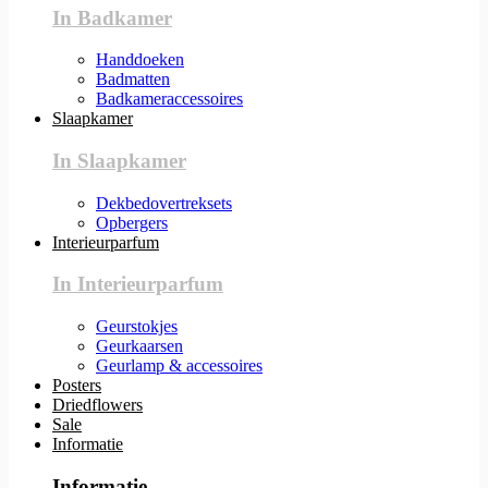
In Badkamer
Handdoeken
Badmatten
Badkameraccessoires
Slaapkamer
In Slaapkamer
Dekbedovertreksets
Opbergers
Interieurparfum
In Interieurparfum
Geurstokjes
Geurkaarsen
Geurlamp & accessoires
Posters
Driedflowers
Sale
Informatie
Informatie