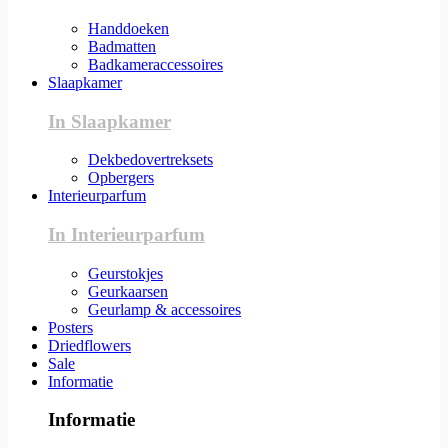
Handdoeken
Badmatten
Badkameraccessoires
Slaapkamer
In Slaapkamer
Dekbedovertreksets
Opbergers
Interieurparfum
In Interieurparfum
Geurstokjes
Geurkaarsen
Geurlamp & accessoires
Posters
Driedflowers
Sale
Informatie
Informatie