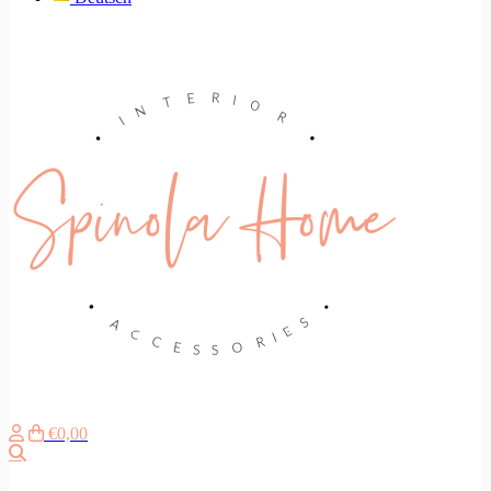
€0,00
Search