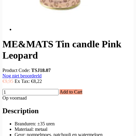
ME&MATS Tin candle Pink
Leopard
Product Code:
TSJ18.07
Nog niet beoordeeld
€9,95
Ex Tax:
€8,22
Add to Cart
Op voorraad
Description
Branduren: ±35 uren
Materiaal: metaal
Geur: pompelmoes, patchouli en watermeloen