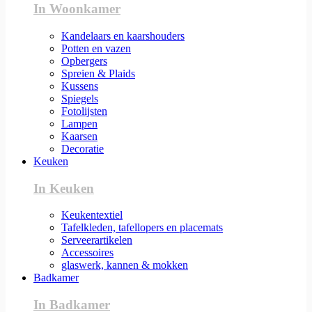
In Woonkamer
Kandelaars en kaarshouders
Potten en vazen
Opbergers
Spreien & Plaids
Kussens
Spiegels
Fotolijsten
Lampen
Kaarsen
Decoratie
Keuken
In Keuken
Keukentextiel
Tafelkleden, tafellopers en placemats
Serveerartikelen
Accessoires
glaswerk, kannen & mokken
Badkamer
In Badkamer