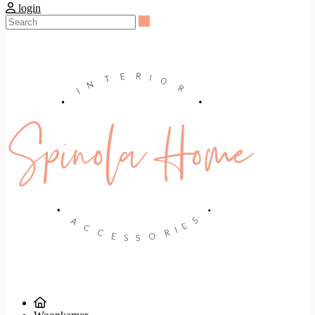
login
Search