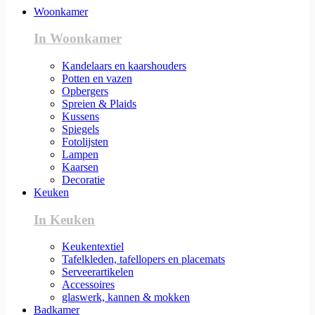
Woonkamer
In Woonkamer
Kandelaars en kaarshouders
Potten en vazen
Opbergers
Spreien & Plaids
Kussens
Spiegels
Fotolijsten
Lampen
Kaarsen
Decoratie
Keuken
In Keuken
Keukentextiel
Tafelkleden, tafellopers en placemats
Serveerartikelen
Accessoires
glaswerk, kannen & mokken
Badkamer