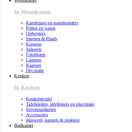
Woonkamer
In Woonkamer
Kandelaars en kaarshouders
Potten en vazen
Opbergers
Spreien & Plaids
Kussens
Spiegels
Fotolijsten
Lampen
Kaarsen
Decoratie
Keuken
In Keuken
Keukentextiel
Tafelkleden, tafellopers en placemats
Serveerartikelen
Accessoires
glaswerk, kannen & mokken
Badkamer