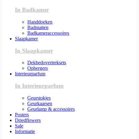
In Badkamer
Handdoeken
Badmatten
Badkameraccessoires
Slaapkamer
In Slaapkamer
Dekbedovertreksets
Opbergers
Interieurparfum
In Interieurparfum
Geurstokjes
Geurkaarsen
Geurlamp & accessoires
Posters
Driedflowers
Sale
Informatie