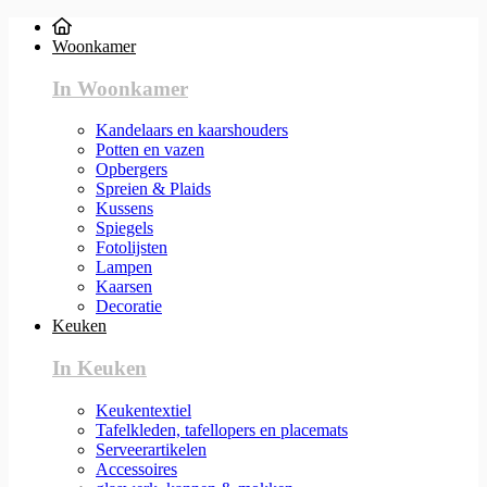
Woonkamer
In Woonkamer
Kandelaars en kaarshouders
Potten en vazen
Opbergers
Spreien & Plaids
Kussens
Spiegels
Fotolijsten
Lampen
Kaarsen
Decoratie
Keuken
In Keuken
Keukentextiel
Tafelkleden, tafellopers en placemats
Serveerartikelen
Accessoires