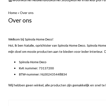
Woonkamer
Keuken
Badkamer
Slaapkamer
Interieurparf
Home
»
Over ons
Over ons
Welkom bij Spinola Home Deco!
Hoi, ik ben Natalie, oprichtster van Spinola Home Deco. Spinola Ho
mijn doel om mooie producten aan te bieden voor ieder interieur. D
Spinola Home Deco
KvK nummer: 73137200
BTW-nummer: NL002435448B34
Wij hebben geen winkel, alle producten zijn gemakkelijk en snel te