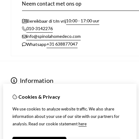
Neem contact met ons op
10:00 - 17:00 uur
Bereikbaar di t/m vrij
010-3142276
info@spinolahomedeco.com
+31 638877047
Whatsapp
Information
Over ons
Algemene voorwaarden
Cookies & Privacy
Verzending
We use cookies to analyze website traffic. We also share
Disclaimer
information about your use of our site with our partners for
Privacy Policy
analysis.
Read our cookie statement
here
Retourneren