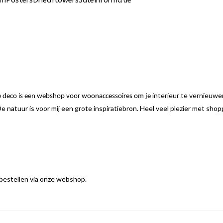
um
Posters
Driedflowers
Sale
Informatie
interieur te vernieuwen
me deco is een webshop voor woonaccessoires om je
e natuur is voor mij een grote inspiratiebron. Heel veel plezier met sho
 bestellen via onze webshop.