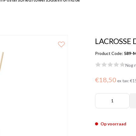
um
Posters
Driedflowers
Sale
Informatie
LACROSSE D
Product Code:
589-
Nog n
€18,50
ex tax:
€1
Op voorraad