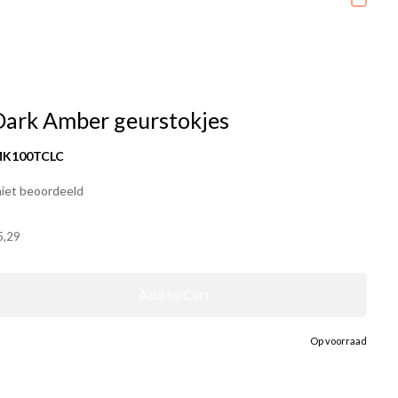
ark Amber geurstokjes
MK100TCLC
iet beoordeeld
5,29
Add to Cart
Op voorraad