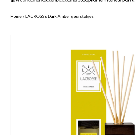
Woonkamer
Keuken
Badkamer
Slaapkamer
Interieurparf
Home
»
LACROSSE Dark Amber geurstokjes