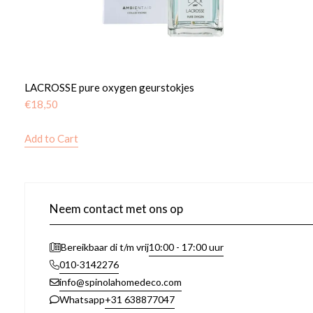
LACROSSE pure oxygen geurstokjes
€
18,50
Add to Cart
Neem contact met ons op
10:00 - 17:00 uur
Bereikbaar di t/m vrij
010-3142276
info@spinolahomedeco.com
+31 638877047
Whatsapp