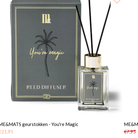
ME&MATS geurstokken - You're Magic
ME&MA
€
21,95
€
7,95