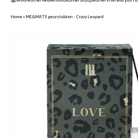
Woonkamer
Keuken
Badkamer
Slaapkamer
Interieurparf
Home
»
ME&MATS geurstokken - Crazy Leopard