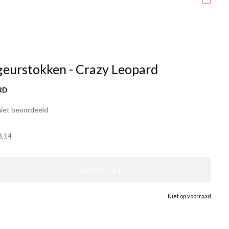
urstokken - Crazy Leopard
RD
iet beoordeeld
8,14
Add to Cart
Niet op voorraad