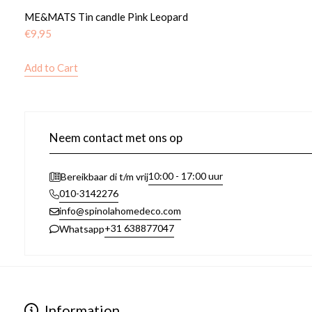
ME&MATS Tin candle Pink Leopard
€
9,95
Add to Cart
Neem contact met ons op
10:00 - 17:00 uur
Bereikbaar di t/m vrij
010-3142276
info@spinolahomedeco.com
+31 638877047
Whatsapp
Information