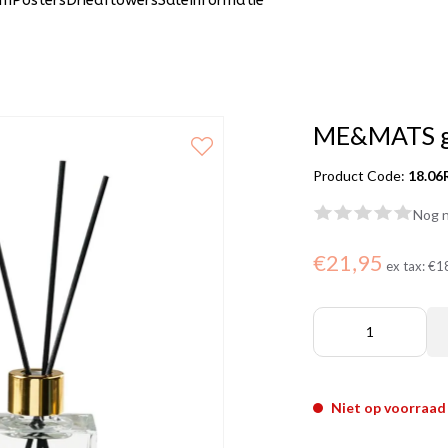
um
Posters
Driedflowers
Sale
Informatie
ME&MATS ge
Product Code:
18.06
Nog n
€21,95
ex tax:
€1
Niet op voorraad