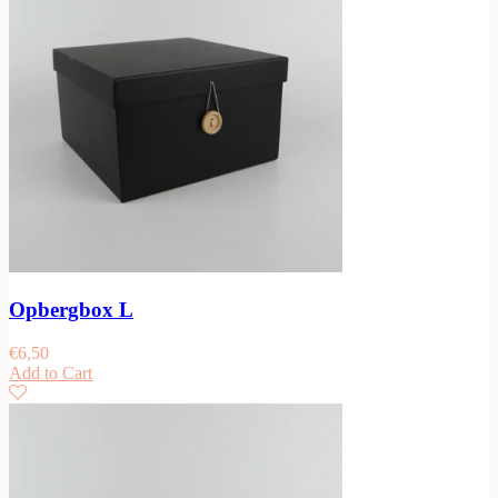
Opbergbox L
€
6,50
Add to Cart