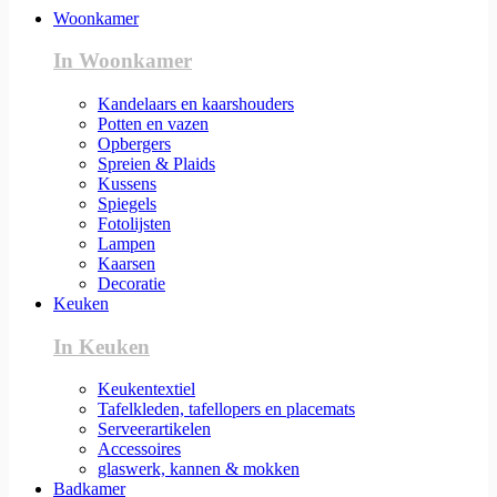
Woonkamer
In Woonkamer
Kandelaars en kaarshouders
Potten en vazen
Opbergers
Spreien & Plaids
Kussens
Spiegels
Fotolijsten
Lampen
Kaarsen
Decoratie
Keuken
In Keuken
Keukentextiel
Tafelkleden, tafellopers en placemats
Serveerartikelen
Accessoires
glaswerk, kannen & mokken
Badkamer