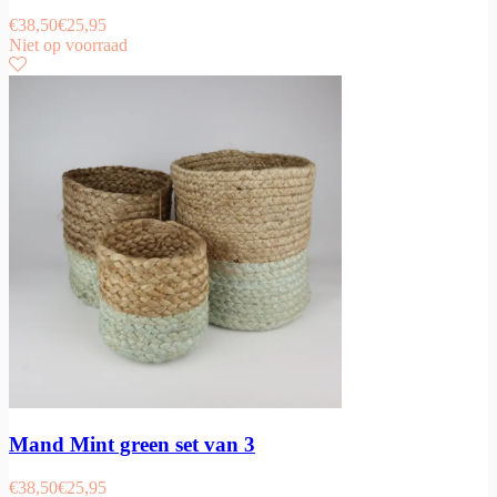
€
38,50
€
25,95
Niet op voorraad
Mand Mint green set van 3
€
38,50
€
25,95