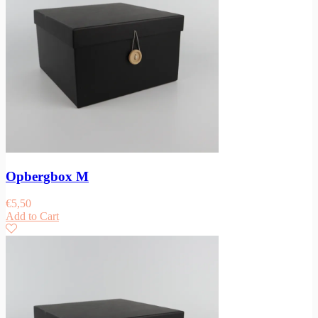
Opbergbox M
€
5,50
Add to Cart