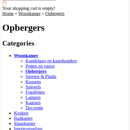
Your shopping cart is empty!
Home
»
Woonkamer
»
Opbergers
Opbergers
Categories
Woonkamer
Kandelaars en kaarshouders
Potten en vazen
Opbergers
Spreien & Plaids
Kussens
Spiegels
Fotolijsten
Lampen
Kaarsen
Decoratie
Keuken
Badkamer
Slaapkamer
Interieurparfum