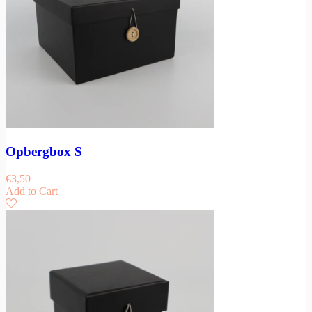
Opbergbox S
€
3,50
Add to Cart