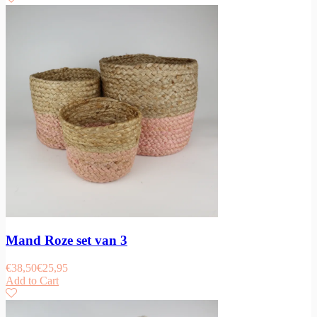
Mand Roze set van 3
€
38,50
€
25,95
Add to Cart