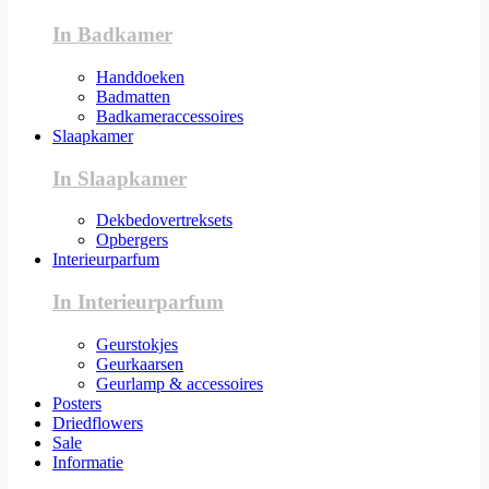
In Badkamer
Handdoeken
Badmatten
Badkameraccessoires
Slaapkamer
In Slaapkamer
Dekbedovertreksets
Opbergers
Interieurparfum
In Interieurparfum
Geurstokjes
Geurkaarsen
Geurlamp & accessoires
Posters
Driedflowers
Sale
Informatie