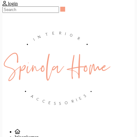
login
Search