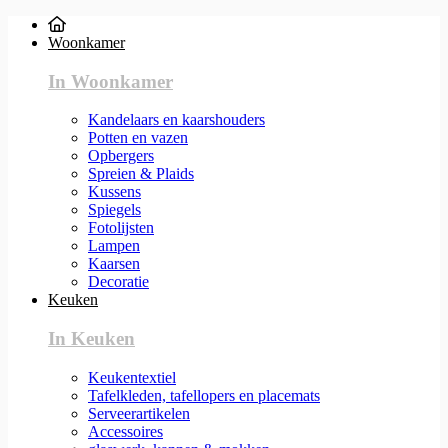
Woonkamer
In Woonkamer
Kandelaars en kaarshouders
Potten en vazen
Opbergers
Spreien & Plaids
Kussens
Spiegels
Fotolijsten
Lampen
Kaarsen
Decoratie
Keuken
In Keuken
Keukentextiel
Tafelkleden, tafellopers en placemats
Serveerartikelen
Accessoires