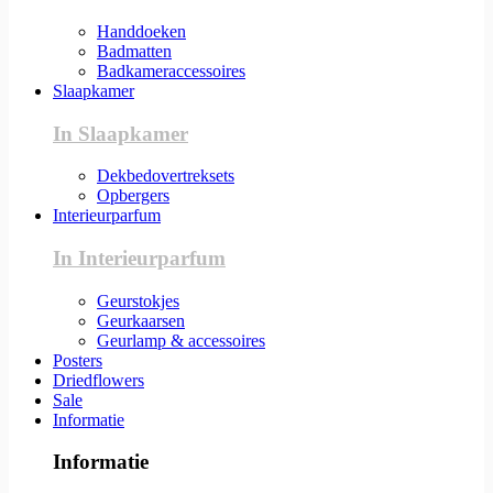
Handdoeken
Badmatten
Badkameraccessoires
Slaapkamer
In Slaapkamer
Dekbedovertreksets
Opbergers
Interieurparfum
In Interieurparfum
Geurstokjes
Geurkaarsen
Geurlamp & accessoires
Posters
Driedflowers
Sale
Informatie
Informatie