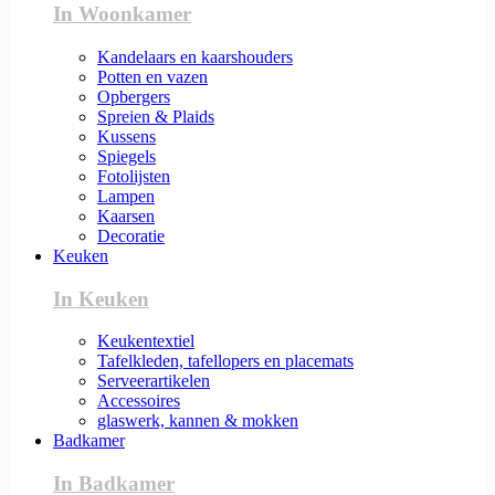
In Woonkamer
Kandelaars en kaarshouders
Potten en vazen
Opbergers
Spreien & Plaids
Kussens
Spiegels
Fotolijsten
Lampen
Kaarsen
Decoratie
Keuken
In Keuken
Keukentextiel
Tafelkleden, tafellopers en placemats
Serveerartikelen
Accessoires
glaswerk, kannen & mokken
Badkamer
In Badkamer