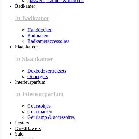
glaswerk, kannen & mokken
Badkamer
In Badkamer
Handdoeken
Badmatten
Badkameraccessoires
Slaapkamer
In Slaapkamer
Dekbedovertreksets
Opbergers
Interieurparfum
In Interieurparfum
Geurstokjes
Geurkaarsen
Geurlamp & accessoires
Posters
Driedflowers
Sale