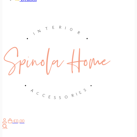
€0,00
Search