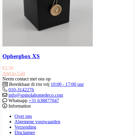
Opbergbox XS
€
2,50
Add to Cart
Neem contact met ons op
Bereikbaar di t/m vrij
10:00 - 17:00 uur
010-3142276
info@spinolahomedeco.com
Whatsapp
+31 638877047
Information
Over ons
Algemene voorwaarden
Verzending
Disclaimer