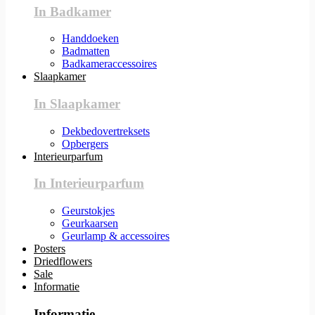
In Badkamer
Handdoeken
Badmatten
Badkameraccessoires
Slaapkamer
In Slaapkamer
Dekbedovertreksets
Opbergers
Interieurparfum
In Interieurparfum
Geurstokjes
Geurkaarsen
Geurlamp & accessoires
Posters
Driedflowers
Sale
Informatie
Informatie