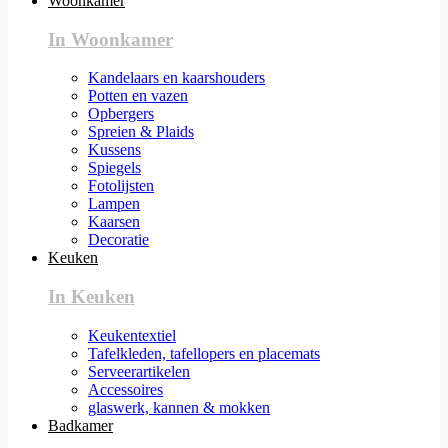
Woonkamer
In Woonkamer
Kandelaars en kaarshouders
Potten en vazen
Opbergers
Spreien & Plaids
Kussens
Spiegels
Fotolijsten
Lampen
Kaarsen
Decoratie
Keuken
In Keuken
Keukentextiel
Tafelkleden, tafellopers en placemats
Serveerartikelen
Accessoires
glaswerk, kannen & mokken
Badkamer