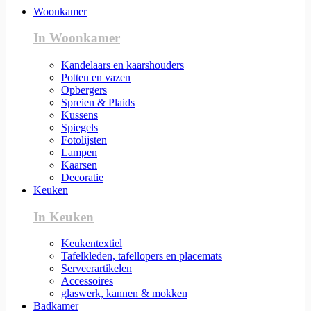
Woonkamer
In Woonkamer
Kandelaars en kaarshouders
Potten en vazen
Opbergers
Spreien & Plaids
Kussens
Spiegels
Fotolijsten
Lampen
Kaarsen
Decoratie
Keuken
In Keuken
Keukentextiel
Tafelkleden, tafellopers en placemats
Serveerartikelen
Accessoires
glaswerk, kannen & mokken
Badkamer