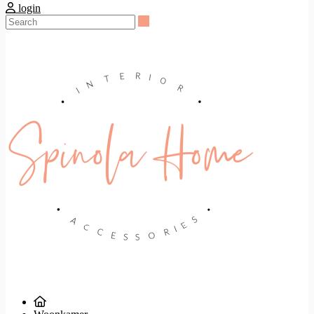
login
Search