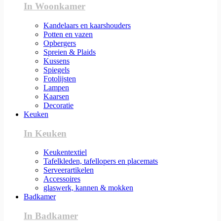
In Woonkamer
Kandelaars en kaarshouders
Potten en vazen
Opbergers
Spreien & Plaids
Kussens
Spiegels
Fotolijsten
Lampen
Kaarsen
Decoratie
Keuken
In Keuken
Keukentextiel
Tafelkleden, tafellopers en placemats
Serveerartikelen
Accessoires
glaswerk, kannen & mokken
Badkamer
In Badkamer