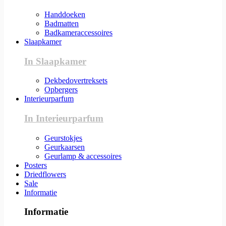
Handdoeken
Badmatten
Badkameraccessoires
Slaapkamer
In Slaapkamer
Dekbedovertreksets
Opbergers
Interieurparfum
In Interieurparfum
Geurstokjes
Geurkaarsen
Geurlamp & accessoires
Posters
Driedflowers
Sale
Informatie
Informatie