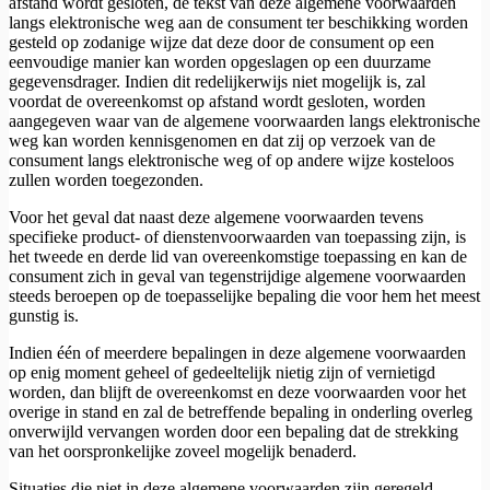
afstand wordt gesloten, de tekst van deze algemene voorwaarden
langs elektronische weg aan de consument ter beschikking worden
gesteld op zodanige wijze dat deze door de consument op een
eenvoudige manier kan worden opgeslagen op een duurzame
gegevensdrager. Indien dit redelijkerwijs niet mogelijk is, zal
voordat de overeenkomst op afstand wordt gesloten, worden
aangegeven waar van de algemene voorwaarden langs elektronische
weg kan worden kennisgenomen en dat zij op verzoek van de
consument langs elektronische weg of op andere wijze kosteloos
zullen worden toegezonden.
Voor het geval dat naast deze algemene voorwaarden tevens
specifieke product- of dienstenvoorwaarden van toepassing zijn, is
het tweede en derde lid van overeenkomstige toepassing en kan de
consument zich in geval van tegenstrijdige algemene voorwaarden
steeds beroepen op de toepasselijke bepaling die voor hem het meest
gunstig is.
Indien één of meerdere bepalingen in deze algemene voorwaarden
op enig moment geheel of gedeeltelijk nietig zijn of vernietigd
worden, dan blijft de overeenkomst en deze voorwaarden voor het
overige in stand en zal de betreffende bepaling in onderling overleg
onverwijld vervangen worden door een bepaling dat de strekking
van het oorspronkelijke zoveel mogelijk benaderd.
Situaties die niet in deze algemene voorwaarden zijn geregeld,