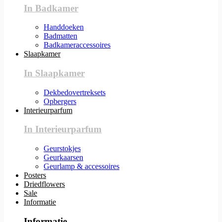
In Badkamer
Handdoeken
Badmatten
Badkameraccessoires
Slaapkamer
In Slaapkamer
Dekbedovertreksets
Opbergers
Interieurparfum
In Interieurparfum
Geurstokjes
Geurkaarsen
Geurlamp & accessoires
Posters
Driedflowers
Sale
Informatie
Informatie