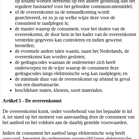
op afstand worden berekend op een andere grondslag dan het
reguliere basistarief voor het gebruikte communicatiemiddel;
of de overeenkomst na de totstandkoming wordt
gearchiveerd, en zo ja op welke wijze deze voor de
consument te raadplegen is;
de manier waarop de consument, voor het sluiten van de
overeenkomst, de door hem in het kader van de overeenkomst
verstrekte gegevens kan controleren en indien gewenst
herstellen;
de eventuele andere talen waarin, naast het Nederlands, de
overeenkomst kan worden gesloten;
de gedragscodes waaraan de ondernemer zich heeft
onderworpen en de wijze waarop de consument deze
gedragscodes langs elektronische weg kan raadplegen; en
de minimale duur van de overeenkomst op afstand in geval
van een duurtransactie.
beschikbare maten, kleuren, soort materialen.
Artikel 5 - De overeenkomst
De overeenkomst komt, onder voorbehoud van het bepaalde in lid
4, tot stand op het moment van aanvaarding door de consument van
het aanbod en het voldoen aan de daarbij gestelde voorwaarden.
Indien de consument het aanbod langs elektronische weg heeft
aanvaard, bevestigt de ondernemer onverwijld langs elektronische