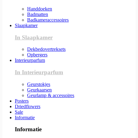
Handdoeken
Badmatten
Badkameraccessoires
Slaapkamer
In Slaapkamer
Dekbedovertreksets
Opbergers
Interieurparfum
In Interieurparfum
Geurstokjes
Geurkaarsen
Geurlamp & accessoires
Posters
Driedflowers
Sale
Informatie
Informatie