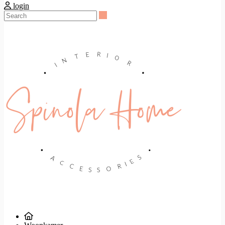
login
Search