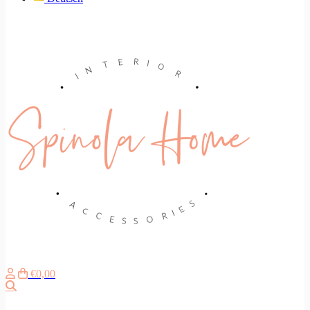
€0,00
Search