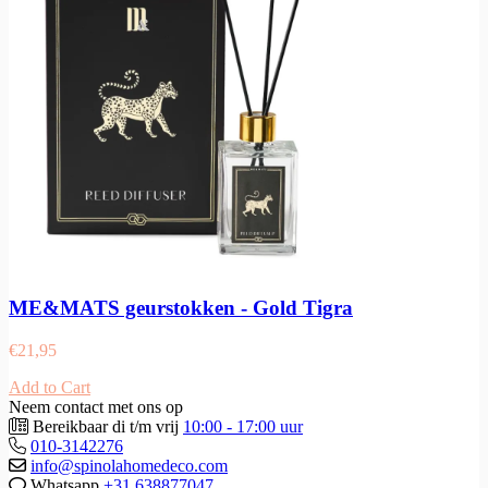
ME&MATS geurstokken - Gold Tigra
€
21,95
Add to Cart
Neem contact met ons op
Bereikbaar di t/m vrij
10:00 - 17:00 uur
010-3142276
info@spinolahomedeco.com
Whatsapp
+31 638877047