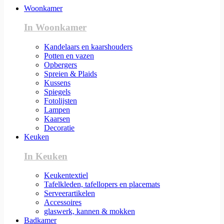
Woonkamer
In Woonkamer
Kandelaars en kaarshouders
Potten en vazen
Opbergers
Spreien & Plaids
Kussens
Spiegels
Fotolijsten
Lampen
Kaarsen
Decoratie
Keuken
In Keuken
Keukentextiel
Tafelkleden, tafellopers en placemats
Serveerartikelen
Accessoires
glaswerk, kannen & mokken
Badkamer