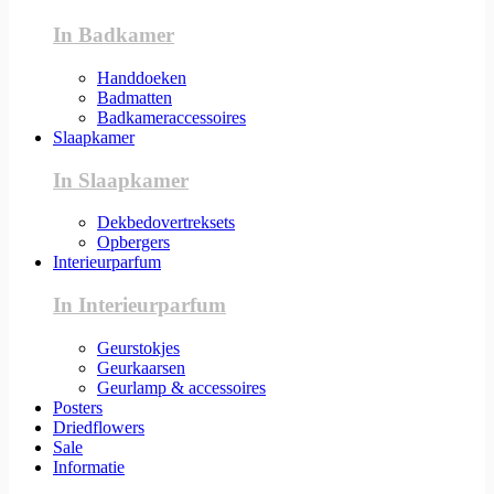
In Badkamer
Handdoeken
Badmatten
Badkameraccessoires
Slaapkamer
In Slaapkamer
Dekbedovertreksets
Opbergers
Interieurparfum
In Interieurparfum
Geurstokjes
Geurkaarsen
Geurlamp & accessoires
Posters
Driedflowers
Sale
Informatie