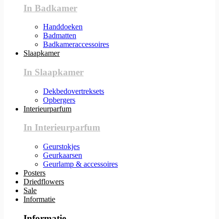
In Badkamer
Handdoeken
Badmatten
Badkameraccessoires
Slaapkamer
In Slaapkamer
Dekbedovertreksets
Opbergers
Interieurparfum
In Interieurparfum
Geurstokjes
Geurkaarsen
Geurlamp & accessoires
Posters
Driedflowers
Sale
Informatie
Informatie