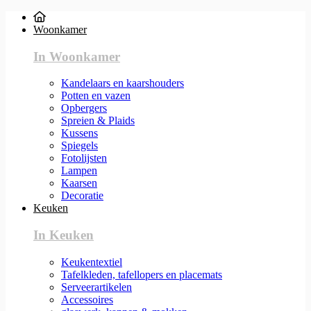
Woonkamer
In Woonkamer
Kandelaars en kaarshouders
Potten en vazen
Opbergers
Spreien & Plaids
Kussens
Spiegels
Fotolijsten
Lampen
Kaarsen
Decoratie
Keuken
In Keuken
Keukentextiel
Tafelkleden, tafellopers en placemats
Serveerartikelen
Accessoires