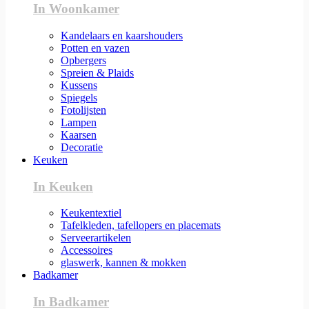
In Woonkamer
Kandelaars en kaarshouders
Potten en vazen
Opbergers
Spreien & Plaids
Kussens
Spiegels
Fotolijsten
Lampen
Kaarsen
Decoratie
Keuken
In Keuken
Keukentextiel
Tafelkleden, tafellopers en placemats
Serveerartikelen
Accessoires
glaswerk, kannen & mokken
Badkamer
In Badkamer