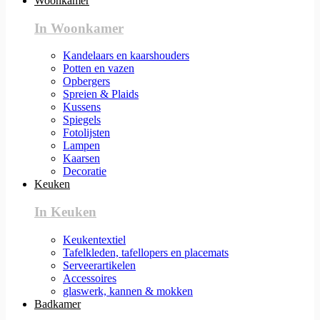
Woonkamer
In Woonkamer
Kandelaars en kaarshouders
Potten en vazen
Opbergers
Spreien & Plaids
Kussens
Spiegels
Fotolijsten
Lampen
Kaarsen
Decoratie
Keuken
In Keuken
Keukentextiel
Tafelkleden, tafellopers en placemats
Serveerartikelen
Accessoires
glaswerk, kannen & mokken
Badkamer