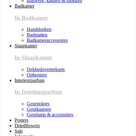
glaswerk, kannen & mokken
Badkamer
In Badkamer
Handdoeken
Badmatten
Badkameraccessoires
Slaapkamer
In Slaapkamer
Dekbedovertreksets
Opbergers
Interieurparfum
In Interieurparfum
Geurstokjes
Geurkaarsen
Geurlamp & accessoires
Posters
Driedflowers
Sale