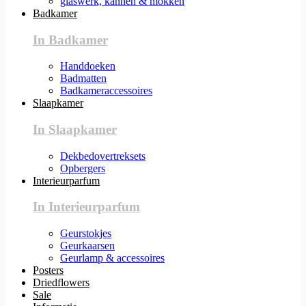
glaswerk, kannen & mokken
Badkamer
In Badkamer
Handdoeken
Badmatten
Badkameraccessoires
Slaapkamer
In Slaapkamer
Dekbedovertreksets
Opbergers
Interieurparfum
In Interieurparfum
Geurstokjes
Geurkaarsen
Geurlamp & accessoires
Posters
Driedflowers
Sale