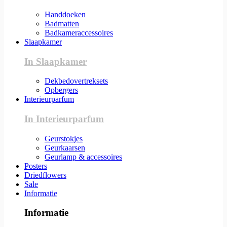
Handdoeken
Badmatten
Badkameraccessoires
Slaapkamer
In Slaapkamer
Dekbedovertreksets
Opbergers
Interieurparfum
In Interieurparfum
Geurstokjes
Geurkaarsen
Geurlamp & accessoires
Posters
Driedflowers
Sale
Informatie
Informatie