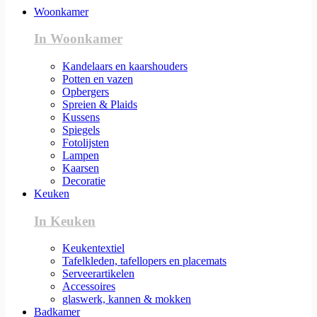
Woonkamer
In Woonkamer
Kandelaars en kaarshouders
Potten en vazen
Opbergers
Spreien & Plaids
Kussens
Spiegels
Fotolijsten
Lampen
Kaarsen
Decoratie
Keuken
In Keuken
Keukentextiel
Tafelkleden, tafellopers en placemats
Serveerartikelen
Accessoires
glaswerk, kannen & mokken
Badkamer