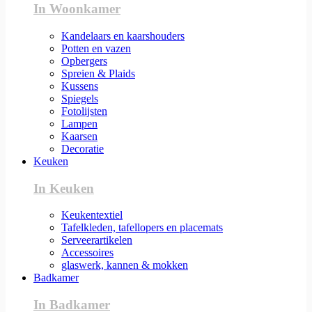
In Woonkamer
Kandelaars en kaarshouders
Potten en vazen
Opbergers
Spreien & Plaids
Kussens
Spiegels
Fotolijsten
Lampen
Kaarsen
Decoratie
Keuken
In Keuken
Keukentextiel
Tafelkleden, tafellopers en placemats
Serveerartikelen
Accessoires
glaswerk, kannen & mokken
Badkamer
In Badkamer