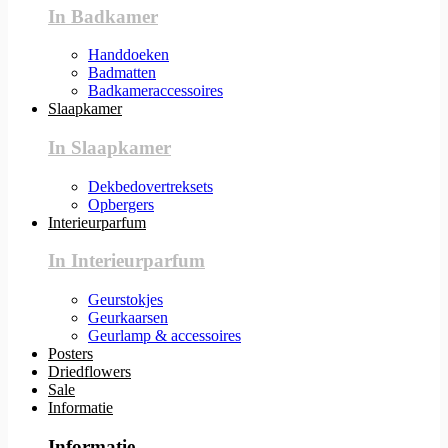
In Badkamer
Handdoeken
Badmatten
Badkameraccessoires
Slaapkamer
In Slaapkamer
Dekbedovertreksets
Opbergers
Interieurparfum
In Interieurparfum
Geurstokjes
Geurkaarsen
Geurlamp & accessoires
Posters
Driedflowers
Sale
Informatie
Informatie