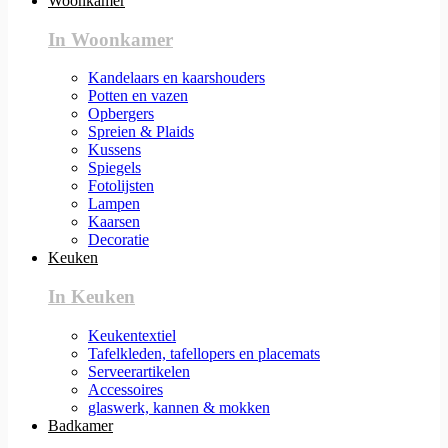
Woonkamer
In Woonkamer
Kandelaars en kaarshouders
Potten en vazen
Opbergers
Spreien & Plaids
Kussens
Spiegels
Fotolijsten
Lampen
Kaarsen
Decoratie
Keuken
In Keuken
Keukentextiel
Tafelkleden, tafellopers en placemats
Serveerartikelen
Accessoires
glaswerk, kannen & mokken
Badkamer