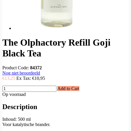
The Olphactory Refill Goji
Black Tea
Product Code:
84372
Nog niet beoordeeld
€13,25
Ex Tax:
€10,95
Add to Cart
Op voorraad
Description
Inhoud: 500 ml
Voor katalytische brander.