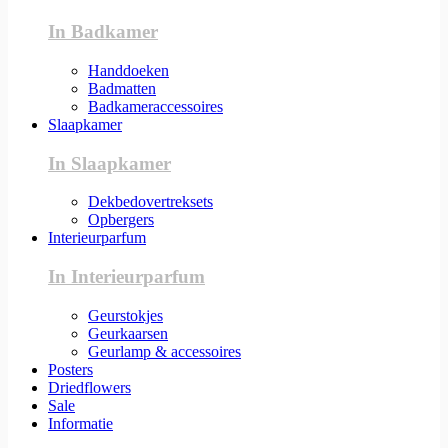
In Badkamer
Handdoeken
Badmatten
Badkameraccessoires
Slaapkamer
In Slaapkamer
Dekbedovertreksets
Opbergers
Interieurparfum
In Interieurparfum
Geurstokjes
Geurkaarsen
Geurlamp & accessoires
Posters
Driedflowers
Sale
Informatie