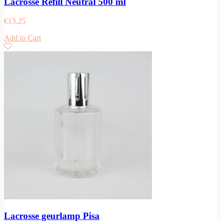
Lacrosse Refill Neutral 500 ml
€
13,25
Add to Cart
Lacrosse geurlamp Pisa