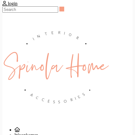
login
Search