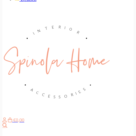
€0,00
Search