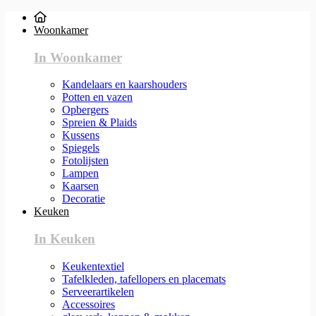
Woonkamer
In Woonkamer
Kandelaars en kaarshouders
Potten en vazen
Opbergers
Spreien & Plaids
Kussens
Spiegels
Fotolijsten
Lampen
Kaarsen
Decoratie
Keuken
In Keuken
Keukentextiel
Tafelkleden, tafellopers en placemats
Serveerartikelen
Accessoires