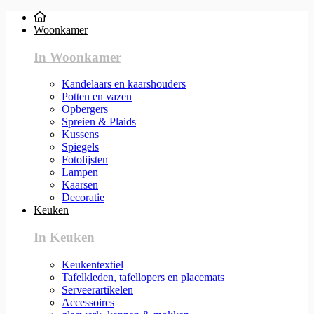
Woonkamer
In Woonkamer
Kandelaars en kaarshouders
Potten en vazen
Opbergers
Spreien & Plaids
Kussens
Spiegels
Fotolijsten
Lampen
Kaarsen
Decoratie
Keuken
In Keuken
Keukentextiel
Tafelkleden, tafellopers en placemats
Serveerartikelen
Accessoires