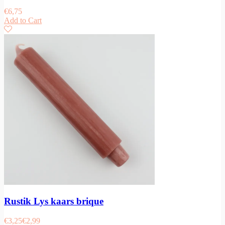
€
6,75
Add to Cart
Rustik Lys kaars brique
€
3,25
€
2,99