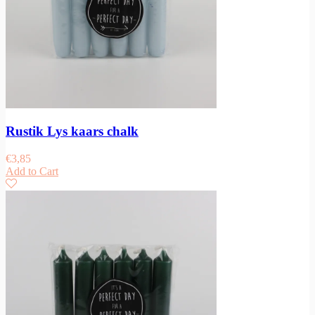
Rustik Lys kaars chalk
€
3,85
Add to Cart