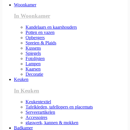
Woonkamer
In Woonkamer
Kandelaars en kaarshouders
Potten en vazen
Opbergers
Spreien & Plaids
Kussens
Spiegels
Fotolijsten
Lampen
Kaarsen
Decoratie
Keuken
In Keuken
Keukentextiel
Tafelkleden, tafellopers en placemats
Serveerartikelen
Accessoires
glaswerk, kannen & mokken
Badkamer