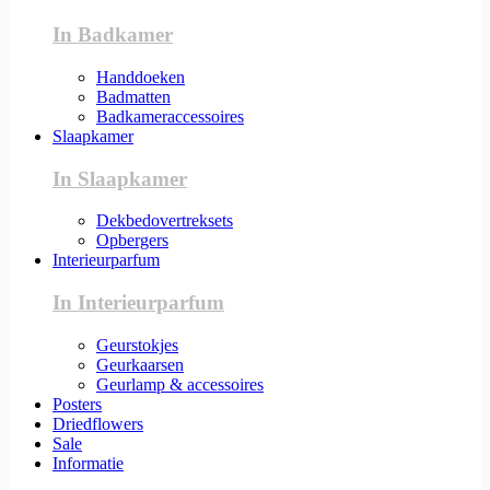
In Badkamer
Handdoeken
Badmatten
Badkameraccessoires
Slaapkamer
In Slaapkamer
Dekbedovertreksets
Opbergers
Interieurparfum
In Interieurparfum
Geurstokjes
Geurkaarsen
Geurlamp & accessoires
Posters
Driedflowers
Sale
Informatie