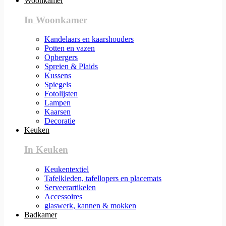
Woonkamer
In Woonkamer
Kandelaars en kaarshouders
Potten en vazen
Opbergers
Spreien & Plaids
Kussens
Spiegels
Fotolijsten
Lampen
Kaarsen
Decoratie
Keuken
In Keuken
Keukentextiel
Tafelkleden, tafellopers en placemats
Serveerartikelen
Accessoires
glaswerk, kannen & mokken
Badkamer