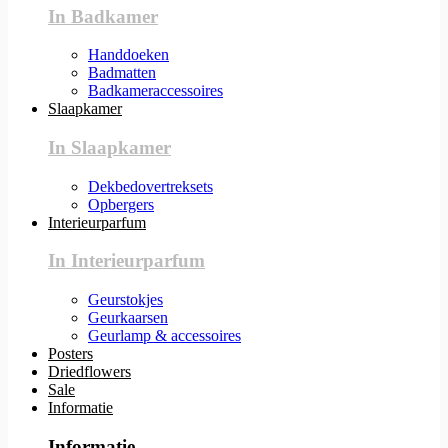
In Badkamer
Handdoeken
Badmatten
Badkameraccessoires
Slaapkamer
In Slaapkamer
Dekbedovertreksets
Opbergers
Interieurparfum
In Interieurparfum
Geurstokjes
Geurkaarsen
Geurlamp & accessoires
Posters
Driedflowers
Sale
Informatie
Informatie