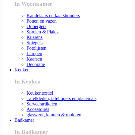
In Woonkamer
Kandelaars en kaarshouders
Potten en vazen
Opbergers
Spreien & Plaids
Kussens
Spiegels
Fotolijsten
Lampen
Kaarsen
Decoratie
Keuken
In Keuken
Keukentextiel
Tafelkleden, tafellopers en placemats
Serveerartikelen
Accessoires
glaswerk, kannen & mokken
Badkamer
In Badkamer