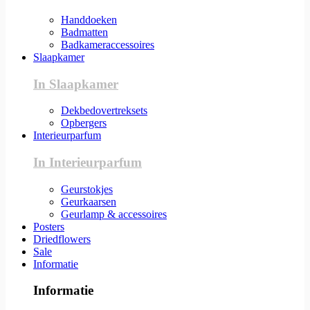
Handdoeken
Badmatten
Badkameraccessoires
Slaapkamer
In Slaapkamer
Dekbedovertreksets
Opbergers
Interieurparfum
In Interieurparfum
Geurstokjes
Geurkaarsen
Geurlamp & accessoires
Posters
Driedflowers
Sale
Informatie
Informatie