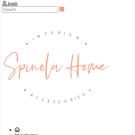
login
Search