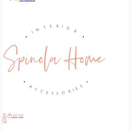
€0,00
Search