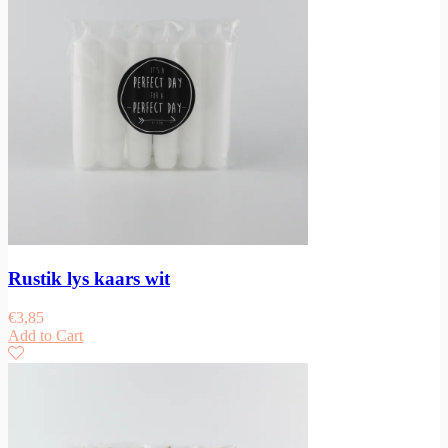
Rustik lys kaars wit
€
3,85
Add to Cart