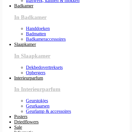
glaswerk, kannen & mokken
Badkamer
In Badkamer
Handdoeken
Badmatten
Badkameraccessoires
Slaapkamer
In Slaapkamer
Dekbedovertreksets
Opbergers
Interieurparfum
In Interieurparfum
Geurstokjes
Geurkaarsen
Geurlamp & accessoires
Posters
Driedflowers
Sale