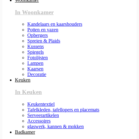
Woonkamer
In Woonkamer
Kandelaars en kaarshouders
Potten en vazen
Opbergers
Spreien & Plaids
Kussens
Spiegels
Fotolijsten
Lampen
Kaarsen
Decoratie
Keuken
In Keuken
Keukentextiel
Tafelkleden, tafellopers en placemats
Serveerartikelen
Accessoires
glaswerk, kannen & mokken
Badkamer