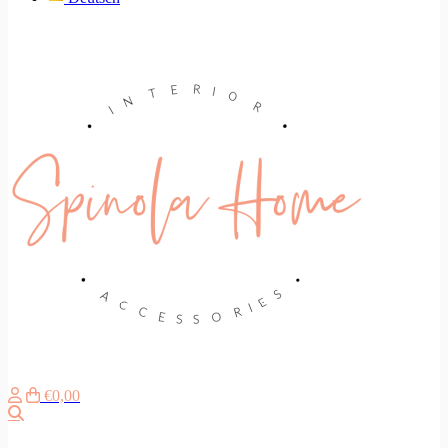
€0,00
Search