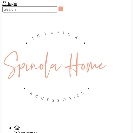
login
Search