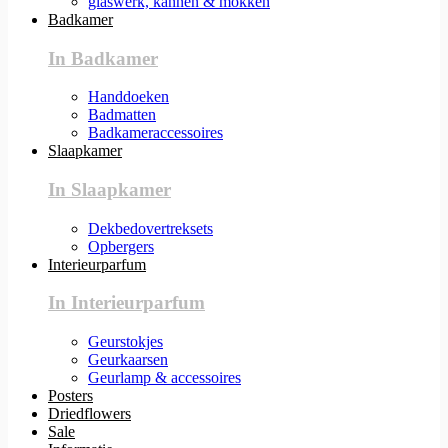
glaswerk, kannen & mokken
Badkamer
In Badkamer
Handdoeken
Badmatten
Badkameraccessoires
Slaapkamer
In Slaapkamer
Dekbedovertreksets
Opbergers
Interieurparfum
In Interieurparfum
Geurstokjes
Geurkaarsen
Geurlamp & accessoires
Posters
Driedflowers
Sale