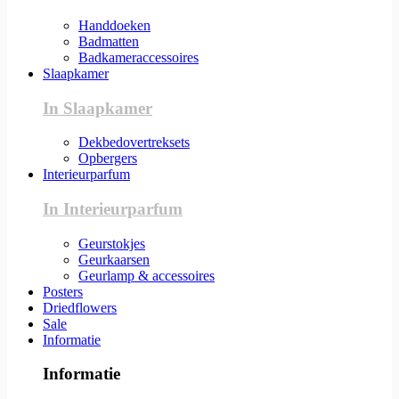
Handdoeken
Badmatten
Badkameraccessoires
Slaapkamer
In Slaapkamer
Dekbedovertreksets
Opbergers
Interieurparfum
In Interieurparfum
Geurstokjes
Geurkaarsen
Geurlamp & accessoires
Posters
Driedflowers
Sale
Informatie
Informatie