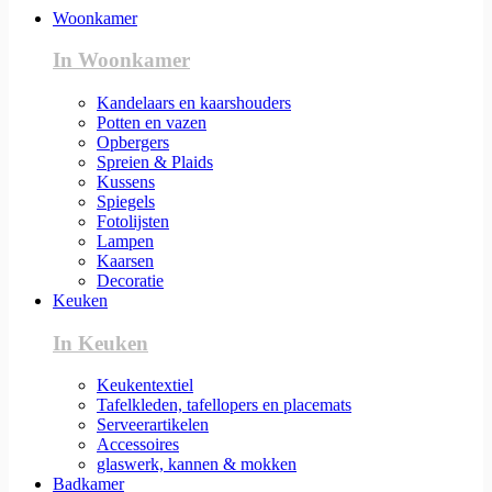
Woonkamer
In Woonkamer
Kandelaars en kaarshouders
Potten en vazen
Opbergers
Spreien & Plaids
Kussens
Spiegels
Fotolijsten
Lampen
Kaarsen
Decoratie
Keuken
In Keuken
Keukentextiel
Tafelkleden, tafellopers en placemats
Serveerartikelen
Accessoires
glaswerk, kannen & mokken
Badkamer