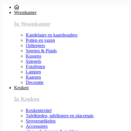
Woonkamer
In Woonkamer
Kandelaars en kaarshouders
Potten en vazen
Opbergers
Spreien & Plaids
Kussens
Spiegels
Fotolijsten
Lampen
Kaarsen
Decoratie
Keuken
In Keuken
Keukentextiel
Tafelkleden, tafellopers en placemats
Serveerartikelen
Accessoires