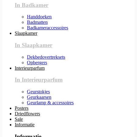
In Badkamer
Handdoeken
Badmatten
Badkameraccessoires
Slaapkamer
In Slaapkamer
Dekbedovertreksets
Opbergers
Interieurparfum
In Interieurparfum
Geurstokjes
Geurkaarsen
Geurlamp & accessoires
Posters
Driedflowers
Sale
Informatie
Informatie