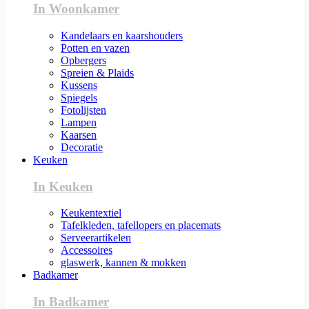
In Woonkamer
Kandelaars en kaarshouders
Potten en vazen
Opbergers
Spreien & Plaids
Kussens
Spiegels
Fotolijsten
Lampen
Kaarsen
Decoratie
Keuken
In Keuken
Keukentextiel
Tafelkleden, tafellopers en placemats
Serveerartikelen
Accessoires
glaswerk, kannen & mokken
Badkamer
In Badkamer