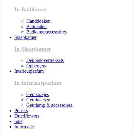
In Badkamer
Handdoeken
Badmatten
Badkameraccessoires
Slaapkamer
In Slaapkamer
Dekbedovertreksets
Opbergers
Interieurparfum
In Interieurparfum
Geurstokjes
Geurkaarsen
Geurlamp & accessoires
Posters
Driedflowers
Sale
Informatie