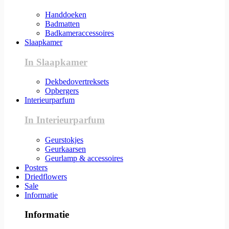
Handdoeken
Badmatten
Badkameraccessoires
Slaapkamer
In Slaapkamer
Dekbedovertreksets
Opbergers
Interieurparfum
In Interieurparfum
Geurstokjes
Geurkaarsen
Geurlamp & accessoires
Posters
Driedflowers
Sale
Informatie
Informatie