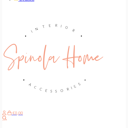
€0,00
Search