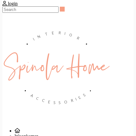
login
Search