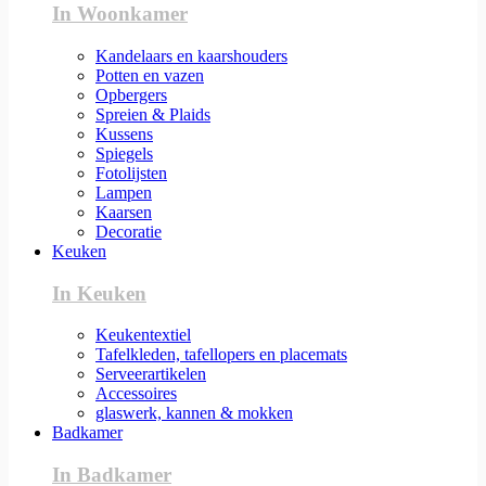
In Woonkamer
Kandelaars en kaarshouders
Potten en vazen
Opbergers
Spreien & Plaids
Kussens
Spiegels
Fotolijsten
Lampen
Kaarsen
Decoratie
Keuken
In Keuken
Keukentextiel
Tafelkleden, tafellopers en placemats
Serveerartikelen
Accessoires
glaswerk, kannen & mokken
Badkamer
In Badkamer