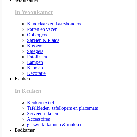
Woonkamer
In Woonkamer
Kandelaars en kaarshouders
Potten en vazen
Opbergers
Spreien & Plaids
Kussens
Spiegels
Fotolijsten
Lampen
Kaarsen
Decoratie
Keuken
In Keuken
Keukentextiel
Tafelkleden, tafellopers en placemats
Serveerartikelen
Accessoires
glaswerk, kannen & mokken
Badkamer