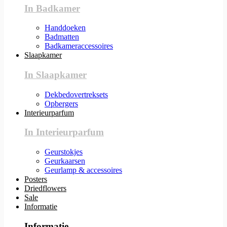
In Badkamer
Handdoeken
Badmatten
Badkameraccessoires
Slaapkamer
In Slaapkamer
Dekbedovertreksets
Opbergers
Interieurparfum
In Interieurparfum
Geurstokjes
Geurkaarsen
Geurlamp & accessoires
Posters
Driedflowers
Sale
Informatie
Informatie