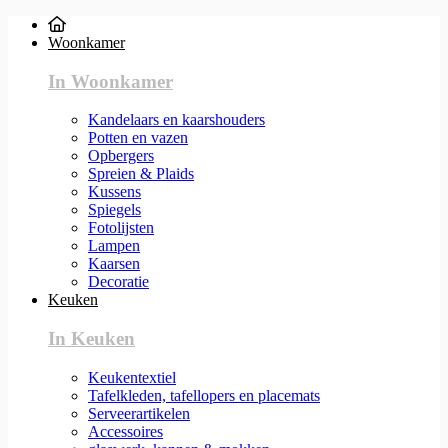
Woonkamer
In Woonkamer
Kandelaars en kaarshouders
Potten en vazen
Opbergers
Spreien & Plaids
Kussens
Spiegels
Fotolijsten
Lampen
Kaarsen
Decoratie
Keuken
In Keuken
Keukentextiel
Tafelkleden, tafellopers en placemats
Serveerartikelen
Accessoires