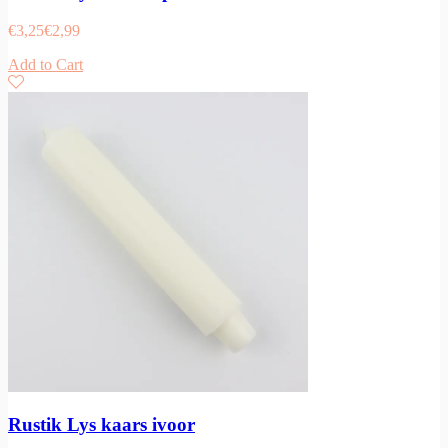
€
3,25
€
2,99
Add to Cart
Rustik Lys kaars ivoor