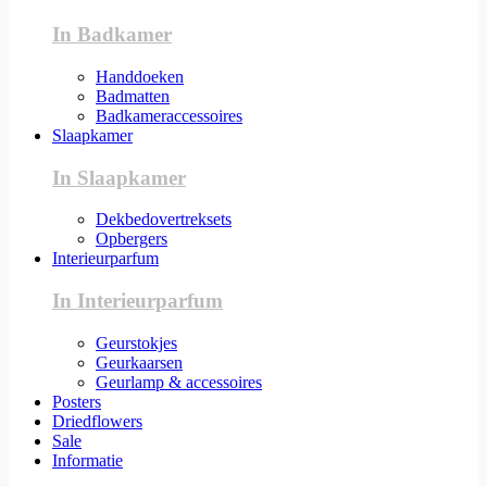
In Badkamer
Handdoeken
Badmatten
Badkameraccessoires
Slaapkamer
In Slaapkamer
Dekbedovertreksets
Opbergers
Interieurparfum
In Interieurparfum
Geurstokjes
Geurkaarsen
Geurlamp & accessoires
Posters
Driedflowers
Sale
Informatie