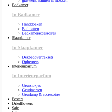
glaswerk, kannen & mokken
Badkamer
In Badkamer
Handdoeken
Badmatten
Badkameraccessoires
Slaapkamer
In Slaapkamer
Dekbedovertreksets
Opbergers
Interieurparfum
In Interieurparfum
Geurstokjes
Geurkaarsen
Geurlamp & accessoires
Posters
Driedflowers
Sale