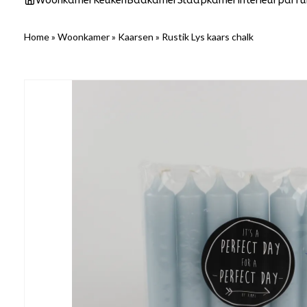
Woonkamer
Keuken
Badkamer
Slaapkamer
Interieurparf
Home
»
Woonkamer
»
Kaarsen
»
Rustik Lys kaars chalk