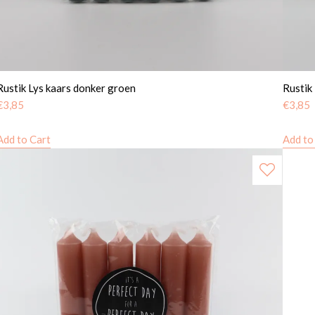
Rustik Lys kaars donker groen
Rustik
€
3,85
€
3,85
Add to Cart
Add to