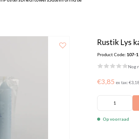
um
Posters
Driedflowers
Sale
Informatie
Rustik Lys k
Product Code:
107-1
Nog n
€3,85
ex tax:
€3,1
Op voorraad