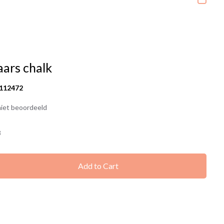
aars chalk
112472
iet beoordeeld
8
Add to Cart