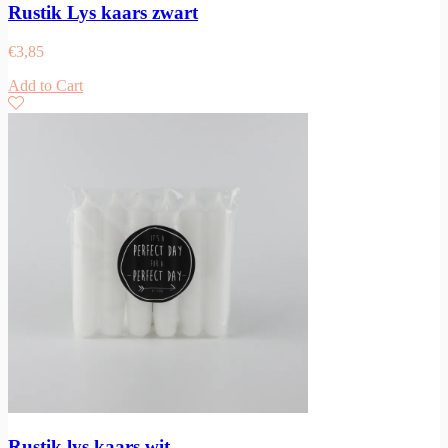
Rustik Lys kaars zwart
€
3,85
Add to Cart
Rustik lys kaars wit