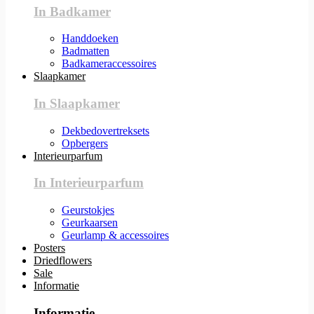
In Badkamer
Handdoeken
Badmatten
Badkameraccessoires
Slaapkamer
In Slaapkamer
Dekbedovertreksets
Opbergers
Interieurparfum
In Interieurparfum
Geurstokjes
Geurkaarsen
Geurlamp & accessoires
Posters
Driedflowers
Sale
Informatie
Informatie