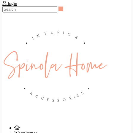
login
Search