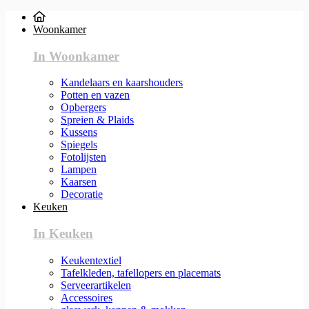
Woonkamer
In Woonkamer
Kandelaars en kaarshouders
Potten en vazen
Opbergers
Spreien & Plaids
Kussens
Spiegels
Fotolijsten
Lampen
Kaarsen
Decoratie
Keuken
In Keuken
Keukentextiel
Tafelkleden, tafellopers en placemats
Serveerartikelen
Accessoires