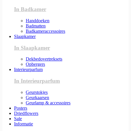
In Badkamer
Handdoeken
Badmatten
Badkameraccessoires
Slaapkamer
In Slaapkamer
Dekbedovertreksets
Opbergers
Interieurparfum
In Interieurparfum
Geurstokjes
Geurkaarsen
Geurlamp & accessoires
Posters
Driedflowers
Sale
Informatie