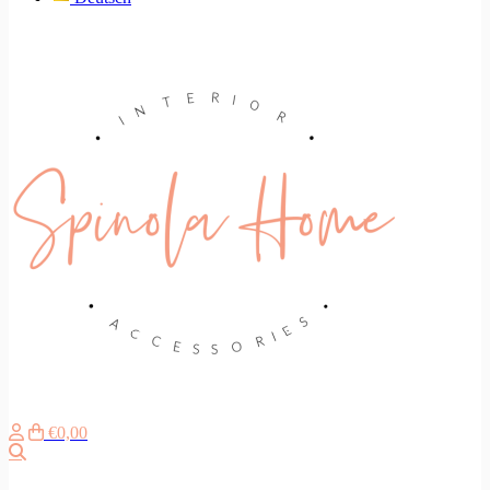
€0,00
Search