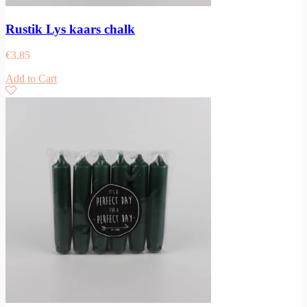
Rustik Lys kaars chalk
€
3,85
Add to Cart