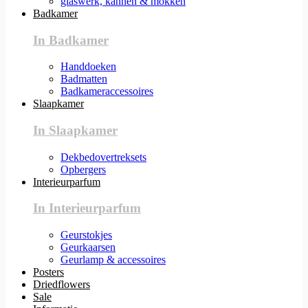
glaswerk, kannen & mokken
Badkamer
In Badkamer
Handdoeken
Badmatten
Badkameraccessoires
Slaapkamer
In Slaapkamer
Dekbedovertreksets
Opbergers
Interieurparfum
In Interieurparfum
Geurstokjes
Geurkaarsen
Geurlamp & accessoires
Posters
Driedflowers
Sale