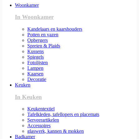
Woonkamer
In Woonkamer
Kandelaars en kaarshouders
Potten en vazen
Opbergers
Spreien & Plaids
Kussens
Spiegels
Fotolijsten
Lampen
Kaarsen
Decoratie
Keuken
In Keuken
Keukentextiel
Tafelkleden, tafellopers en placemats
Serveerartikelen
Accessoires
glaswerk, kannen & mokken
Badkamer