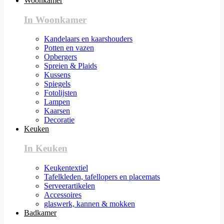
Woonkamer
In Woonkamer
Kandelaars en kaarshouders
Potten en vazen
Opbergers
Spreien & Plaids
Kussens
Spiegels
Fotolijsten
Lampen
Kaarsen
Decoratie
Keuken
In Keuken
Keukentextiel
Tafelkleden, tafellopers en placemats
Serveerartikelen
Accessoires
glaswerk, kannen & mokken
Badkamer