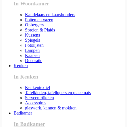
In Woonkamer
Kandelaars en kaarshouders
Potten en vazen
Opbergers
Spreien & Plaids
Kussens
Spiegels
Fotolijsten
Lampen
Kaarsen
Decoratie
Keuken
In Keuken
Keukentextiel
Tafelkleden, tafellopers en placemats
Serveerartikelen
Accessoires
glaswerk, kannen & mokken
Badkamer
In Badkamer