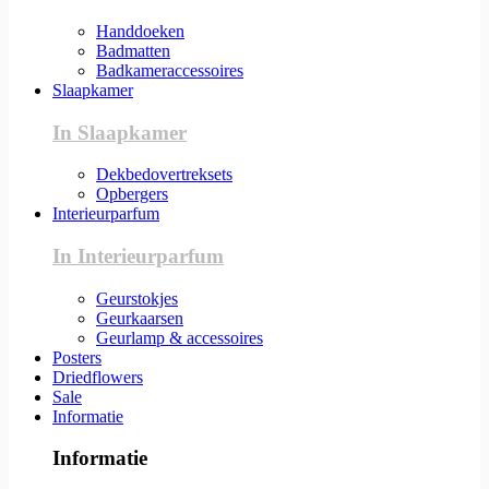
Handdoeken
Badmatten
Badkameraccessoires
Slaapkamer
In Slaapkamer
Dekbedovertreksets
Opbergers
Interieurparfum
In Interieurparfum
Geurstokjes
Geurkaarsen
Geurlamp & accessoires
Posters
Driedflowers
Sale
Informatie
Informatie