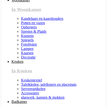
Woonkamer
In Woonkamer
Kandelaars en kaarshouders
Potten en vazen
Opbergers
Spreien & Plaids
Kussens
Spiegels
Fotolijsten
Lampen
Kaarsen
Decoratie
Keuken
In Keuken
Keukentextiel
Tafelkleden, tafellopers en placemats
Serveerartikelen
Accessoires
glaswerk, kannen & mokken
Badkamer