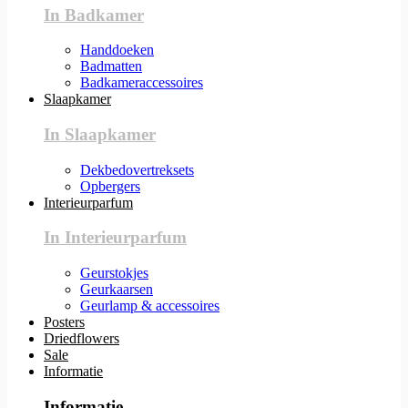
In Badkamer
Handdoeken
Badmatten
Badkameraccessoires
Slaapkamer
In Slaapkamer
Dekbedovertreksets
Opbergers
Interieurparfum
In Interieurparfum
Geurstokjes
Geurkaarsen
Geurlamp & accessoires
Posters
Driedflowers
Sale
Informatie
Informatie