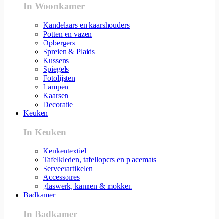
In Woonkamer
Kandelaars en kaarshouders
Potten en vazen
Opbergers
Spreien & Plaids
Kussens
Spiegels
Fotolijsten
Lampen
Kaarsen
Decoratie
Keuken
In Keuken
Keukentextiel
Tafelkleden, tafellopers en placemats
Serveerartikelen
Accessoires
glaswerk, kannen & mokken
Badkamer
In Badkamer