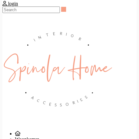
login
Search