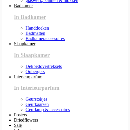
glaswerk, kannen & mokken
Badkamer
In Badkamer
Handdoeken
Badmatten
Badkameraccessoires
Slaapkamer
In Slaapkamer
Dekbedovertreksets
Opbergers
Interieurparfum
In Interieurparfum
Geurstokjes
Geurkaarsen
Geurlamp & accessoires
Posters
Driedflowers
Sale