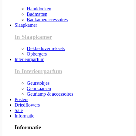
Handdoeken
Badmatten
Badkameraccessoires
Slaapkamer
In Slaapkamer
Dekbedovertreksets
Opbergers
Interieurparfum
In Interieurparfum
Geurstokjes
Geurkaarsen
Geurlamp & accessoires
Posters
Driedflowers
Sale
Informatie
Informatie