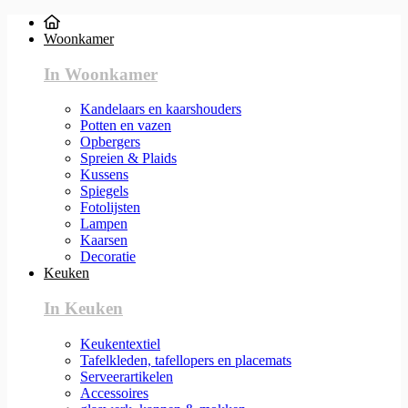
Woonkamer
In Woonkamer
Kandelaars en kaarshouders
Potten en vazen
Opbergers
Spreien & Plaids
Kussens
Spiegels
Fotolijsten
Lampen
Kaarsen
Decoratie
Keuken
In Keuken
Keukentextiel
Tafelkleden, tafellopers en placemats
Serveerartikelen
Accessoires