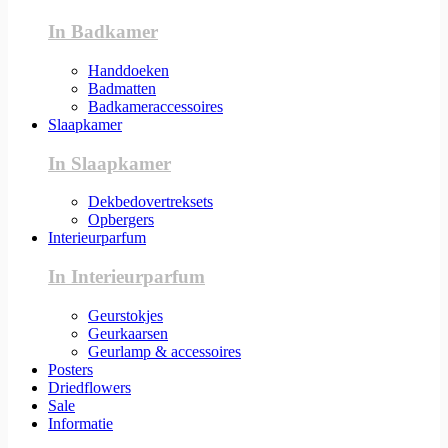
In Badkamer
Handdoeken
Badmatten
Badkameraccessoires
Slaapkamer
In Slaapkamer
Dekbedovertreksets
Opbergers
Interieurparfum
In Interieurparfum
Geurstokjes
Geurkaarsen
Geurlamp & accessoires
Posters
Driedflowers
Sale
Informatie