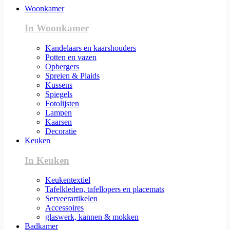
Woonkamer
In Woonkamer
Kandelaars en kaarshouders
Potten en vazen
Opbergers
Spreien & Plaids
Kussens
Spiegels
Fotolijsten
Lampen
Kaarsen
Decoratie
Keuken
In Keuken
Keukentextiel
Tafelkleden, tafellopers en placemats
Serveerartikelen
Accessoires
glaswerk, kannen & mokken
Badkamer