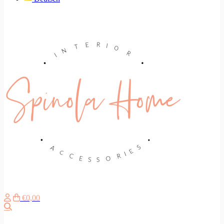
€0,00
Search