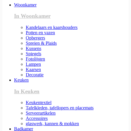
Woonkamer
In Woonkamer
Kandelaars en kaarshouders
Potten en vazen
Opbergers
Spreien & Plaids
Kussens
Spiegels
Fotolijsten
Lampen
Kaarsen
Decoratie
Keuken
In Keuken
Keukentextiel
Tafelkleden, tafellopers en placemats
Serveerartikelen
Accessoires
glaswerk, kannen & mokken
Badkamer