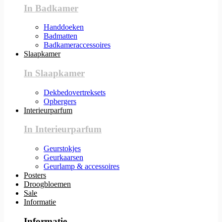
In Badkamer
Handdoeken
Badmatten
Badkameraccessoires
Slaapkamer
In Slaapkamer
Dekbedovertreksets
Opbergers
Interieurparfum
In Interieurparfum
Geurstokjes
Geurkaarsen
Geurlamp & accessoires
Posters
Droogbloemen
Sale
Informatie
Informatie