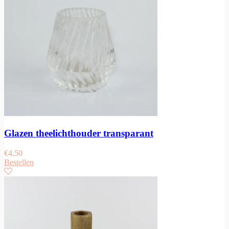
Glazen theelichthouder transparant
€
4,50
Bestellen