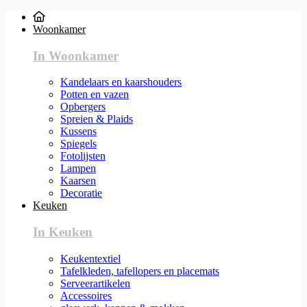
Woonkamer
In Woonkamer
Kandelaars en kaarshouders
Potten en vazen
Opbergers
Spreien & Plaids
Kussens
Spiegels
Fotolijsten
Lampen
Kaarsen
Decoratie
Keuken
In Keuken
Keukentextiel
Tafelkleden, tafellopers en placemats
Serveerartikelen
Accessoires