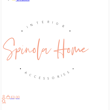
€0,00
Zoeken