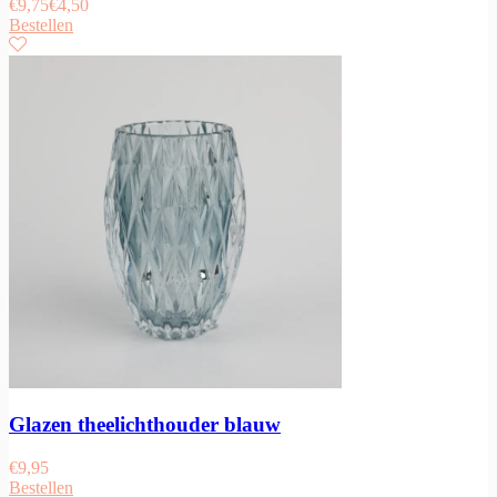
€
9,75
€
4,50
Bestellen
Glazen theelichthouder blauw
€
9,95
Bestellen