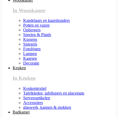
Woonkamer
In Woonkamer
Kandelaars en kaarshouders
Potten en vazen
Opbergers
Spreien & Plaids
Kussens
Spiegels
Fotolijsten
Lampen
Kaarsen
Decoratie
Keuken
In Keuken
Keukentextiel
Tafelkleden, tafellopers en placemats
Serveerartikelen
Accessoires
glaswerk, kannen & mokken
Badkamer