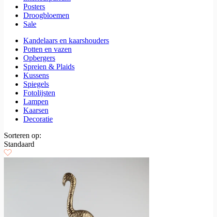
Posters
Droogbloemen
Sale
Kandelaars en kaarshouders
Potten en vazen
Opbergers
Spreien & Plaids
Kussens
Spiegels
Fotolijsten
Lampen
Kaarsen
Decoratie
Sorteren op:
Standaard