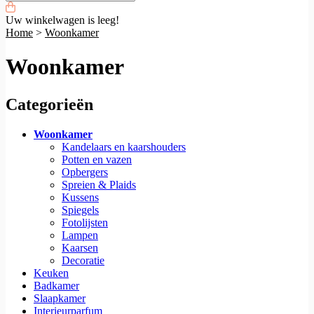
Uw winkelwagen is leeg!
Home
>
Woonkamer
Woonkamer
Categorieën
Woonkamer
Kandelaars en kaarshouders
Potten en vazen
Opbergers
Spreien & Plaids
Kussens
Spiegels
Fotolijsten
Lampen
Kaarsen
Decoratie
Keuken
Badkamer
Slaapkamer
Interieurparfum