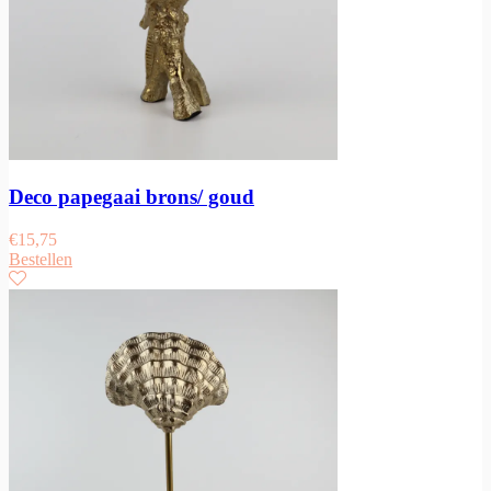
Deco papegaai brons/ goud
€
15,75
Bestellen