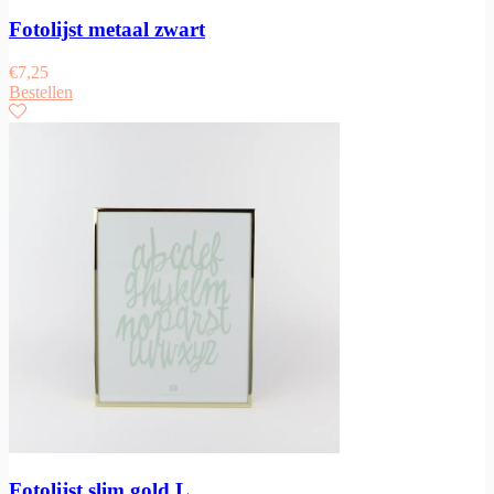
Fotolijst metaal zwart
€
7,25
Bestellen
Fotolijst slim gold L