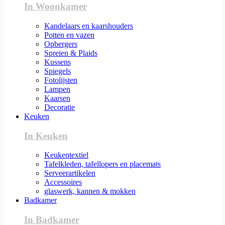
In Woonkamer
Kandelaars en kaarshouders
Potten en vazen
Opbergers
Spreien & Plaids
Kussens
Spiegels
Fotolijsten
Lampen
Kaarsen
Decoratie
Keuken
In Keuken
Keukentextiel
Tafelkleden, tafellopers en placemats
Serveerartikelen
Accessoires
glaswerk, kannen & mokken
Badkamer
In Badkamer