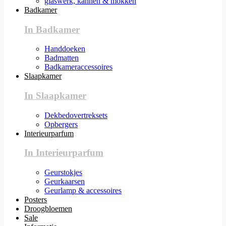
glaswerk, kannen & mokken
Badkamer
In Badkamer
Handdoeken
Badmatten
Badkameraccessoires
Slaapkamer
In Slaapkamer
Dekbedovertreksets
Opbergers
Interieurparfum
In Interieurparfum
Geurstokjes
Geurkaarsen
Geurlamp & accessoires
Posters
Droogbloemen
Sale