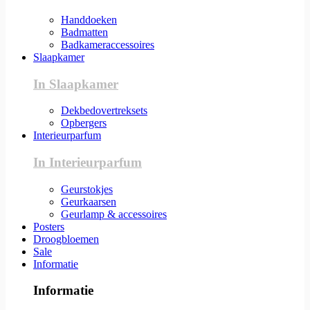
Handdoeken
Badmatten
Badkameraccessoires
Slaapkamer
In Slaapkamer
Dekbedovertreksets
Opbergers
Interieurparfum
In Interieurparfum
Geurstokjes
Geurkaarsen
Geurlamp & accessoires
Posters
Droogbloemen
Sale
Informatie
Informatie