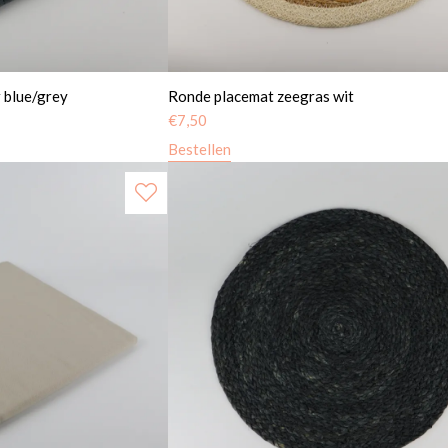
 blue/grey
Ronde placemat zeegras wit
€
7,50
Bestellen