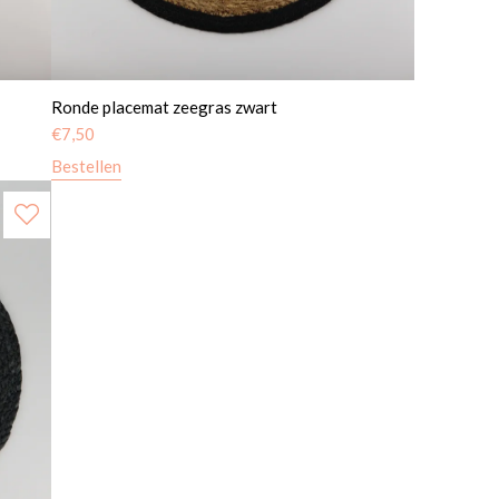
Ronde placemat zeegras zwart
€
7,50
Bestellen