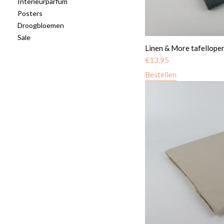
Interieurparfum
Posters
Droogbloemen
Sale
Linen & More tafelloper
€
13,95
Bestellen