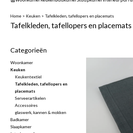
Woonkamer
Keuken
Badkamer
Slaapkamer
Interieurparf
Home
>
Keuken
>
Tafelkleden, tafellopers en placemats
Tafelkleden, tafellopers en placemats
Categorieën
Woonkamer
Keuken
Keukentextiel
Tafelkleden, tafellopers en
placemats
Serveerartikelen
Accessoires
glaswerk, kannen & mokken
Badkamer
Slaapkamer