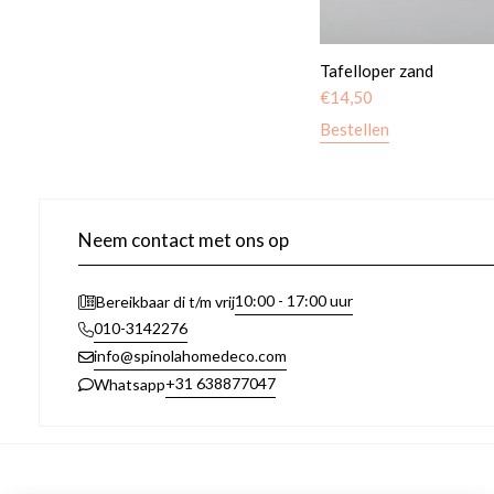
Tafelloper zand
€
14,50
Bestellen
Neem contact met ons op
10:00 - 17:00 uur
Bereikbaar di t/m vrij
010-3142276
info@spinolahomedeco.com
+31 638877047
Whatsapp