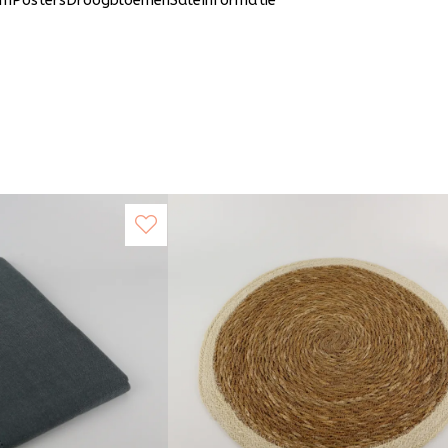
um
Posters
Droogbloemen
Sale
Informatie