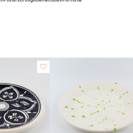
um
Posters
Droogbloemen
Sale
Informatie