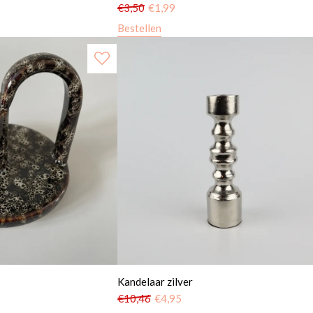
€
3,50
€
1,99
Bestellen
Kandelaar zilver
€
10,46
€
4,95