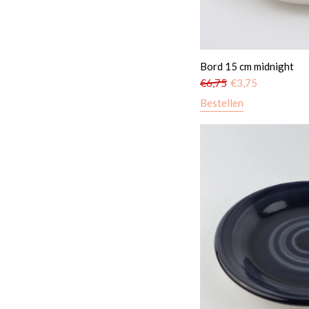
Bord 15 cm midnight
€
6,75
€
3,75
Bestellen