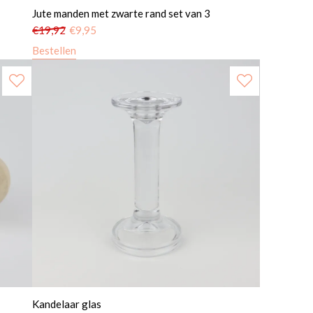
Jute manden met zwarte rand set van 3
€
19,92
€
9,95
Bestellen
Kandelaar glas