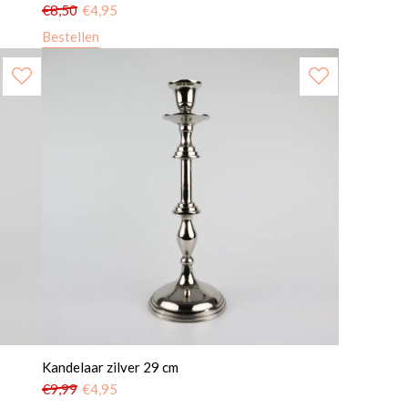
€
8,50
€
4,95
Bestellen
Kandelaar zilver 29 cm
€
9,99
€
4,95