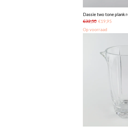
Dassie two tone plank 
€
32,50
€
19,95
Op voorraad