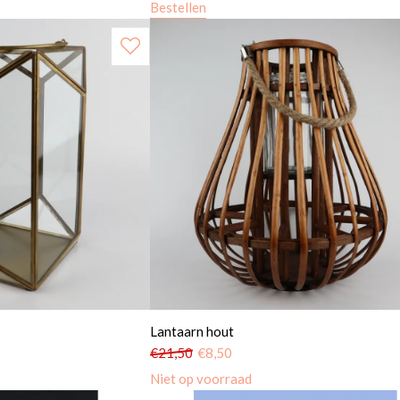
Bestellen
Lantaarn hout
€
21,50
€
8,50
Niet op voorraad