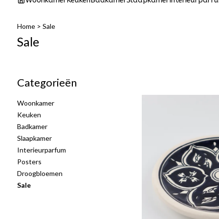
Woonkamer
Keuken
Badkamer
Slaapkamer
Interieurparf
Home
>
Sale
Sale
Categorieën
Woonkamer
Keuken
Badkamer
Slaapkamer
Interieurparfum
Posters
Droogbloemen
Sale