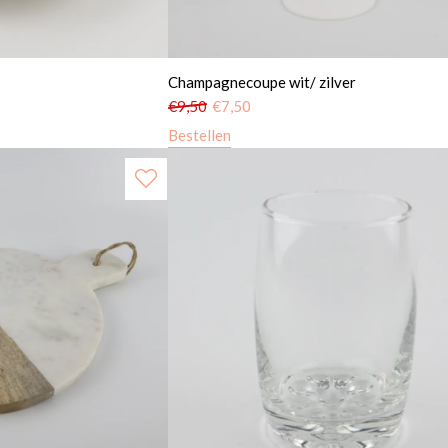
Champagnecoupe wit/ zilver
€
9,50
€
7,50
Bestellen