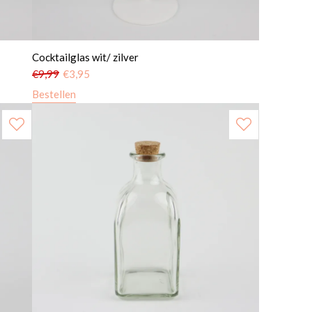
Cocktailglas wit/ zilver
€
9,99
€
3,95
Bestellen