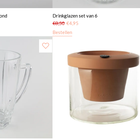
rond
Drinkglazen set van 6
€
8,50
€
4,95
Bestellen