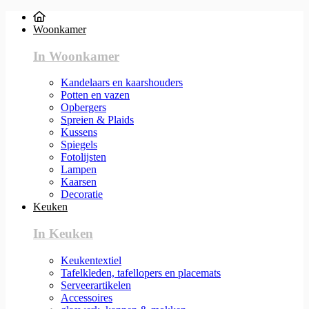
Woonkamer
In Woonkamer
Kandelaars en kaarshouders
Potten en vazen
Opbergers
Spreien & Plaids
Kussens
Spiegels
Fotolijsten
Lampen
Kaarsen
Decoratie
Keuken
In Keuken
Keukentextiel
Tafelkleden, tafellopers en placemats
Serveerartikelen
Accessoires