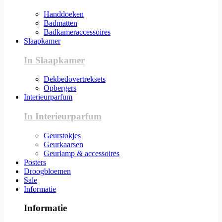
Handdoeken
Badmatten
Badkameraccessoires
Slaapkamer
In Slaapkamer
Dekbedovertreksets
Opbergers
Interieurparfum
In Interieurparfum
Geurstokjes
Geurkaarsen
Geurlamp & accessoires
Posters
Droogbloemen
Sale
Informatie
Informatie