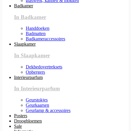
glaswerk, kannen & mokken
Badkamer
In Badkamer
Handdoeken
Badmatten
Badkameraccessoires
Slaapkamer
In Slaapkamer
Dekbedovertreksets
Opbergers
Interieurparfum
In Interieurparfum
Geurstokjes
Geurkaarsen
Geurlamp & accessoires
Posters
Droogbloemen
Sale