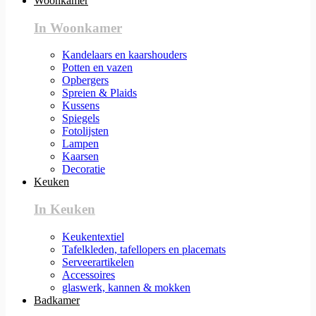
Woonkamer
In Woonkamer
Kandelaars en kaarshouders
Potten en vazen
Opbergers
Spreien & Plaids
Kussens
Spiegels
Fotolijsten
Lampen
Kaarsen
Decoratie
Keuken
In Keuken
Keukentextiel
Tafelkleden, tafellopers en placemats
Serveerartikelen
Accessoires
glaswerk, kannen & mokken
Badkamer