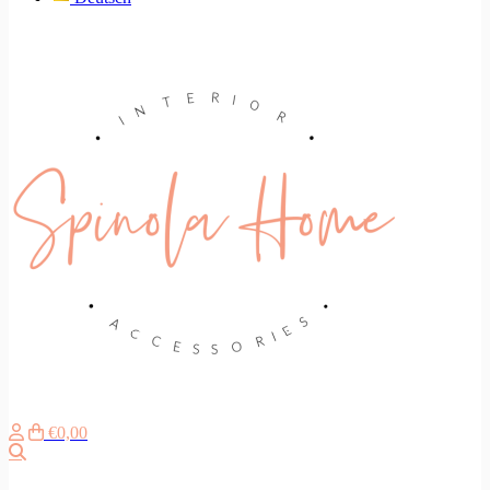
€0,00
Zoeken