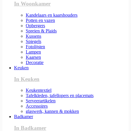
In Woonkamer
Kandelaars en kaarshouders
Potten en vazen
Opbergers
Spreien & Plaids
Kussens
Spiegels
Fotolijsten
Lampen
Kaarsen
Decoratie
Keuken
In Keuken
Keukentextiel
Tafelkleden, tafellopers en placemats
Serveerartikelen
Accessoires
glaswerk, kannen & mokken
Badkamer
In Badkamer