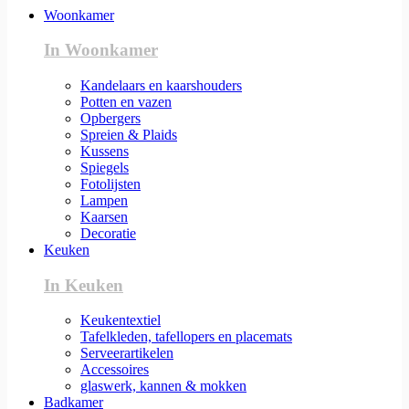
Woonkamer
In Woonkamer
Kandelaars en kaarshouders
Potten en vazen
Opbergers
Spreien & Plaids
Kussens
Spiegels
Fotolijsten
Lampen
Kaarsen
Decoratie
Keuken
In Keuken
Keukentextiel
Tafelkleden, tafellopers en placemats
Serveerartikelen
Accessoires
glaswerk, kannen & mokken
Badkamer