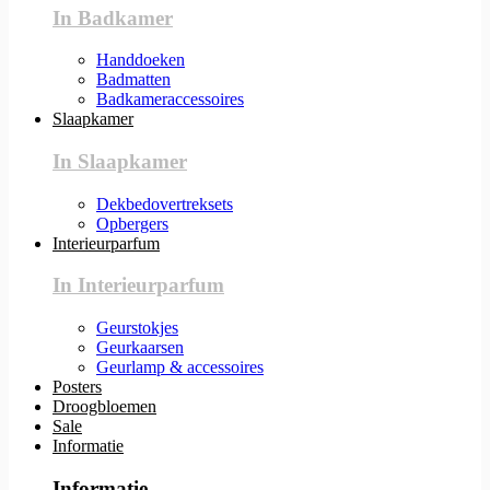
In Badkamer
Handdoeken
Badmatten
Badkameraccessoires
Slaapkamer
In Slaapkamer
Dekbedovertreksets
Opbergers
Interieurparfum
In Interieurparfum
Geurstokjes
Geurkaarsen
Geurlamp & accessoires
Posters
Droogbloemen
Sale
Informatie
Informatie