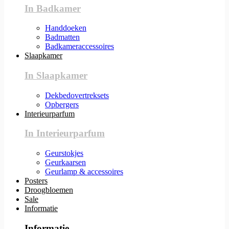
In Badkamer
Handdoeken
Badmatten
Badkameraccessoires
Slaapkamer
In Slaapkamer
Dekbedovertreksets
Opbergers
Interieurparfum
In Interieurparfum
Geurstokjes
Geurkaarsen
Geurlamp & accessoires
Posters
Droogbloemen
Sale
Informatie
Informatie