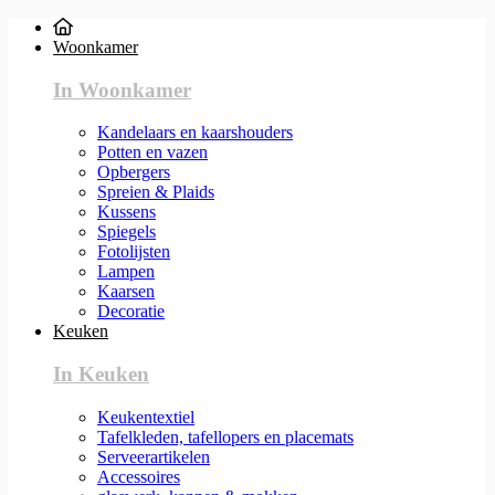
Woonkamer
In Woonkamer
Kandelaars en kaarshouders
Potten en vazen
Opbergers
Spreien & Plaids
Kussens
Spiegels
Fotolijsten
Lampen
Kaarsen
Decoratie
Keuken
In Keuken
Keukentextiel
Tafelkleden, tafellopers en placemats
Serveerartikelen
Accessoires