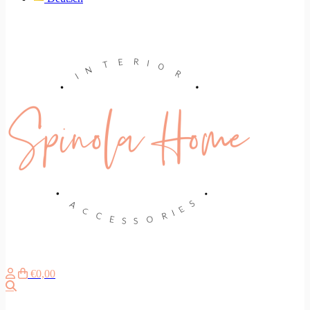
€0,00
Zoeken