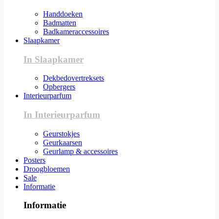
Handdoeken
Badmatten
Badkameraccessoires
Slaapkamer
In Slaapkamer
Dekbedovertreksets
Opbergers
Interieurparfum
In Interieurparfum
Geurstokjes
Geurkaarsen
Geurlamp & accessoires
Posters
Droogbloemen
Sale
Informatie
Informatie