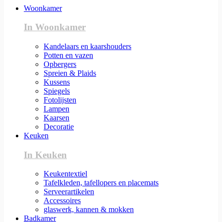
Woonkamer
In Woonkamer
Kandelaars en kaarshouders
Potten en vazen
Opbergers
Spreien & Plaids
Kussens
Spiegels
Fotolijsten
Lampen
Kaarsen
Decoratie
Keuken
In Keuken
Keukentextiel
Tafelkleden, tafellopers en placemats
Serveerartikelen
Accessoires
glaswerk, kannen & mokken
Badkamer