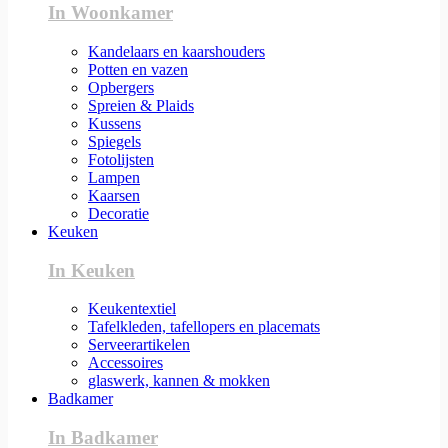
In Woonkamer
Kandelaars en kaarshouders
Potten en vazen
Opbergers
Spreien & Plaids
Kussens
Spiegels
Fotolijsten
Lampen
Kaarsen
Decoratie
Keuken
In Keuken
Keukentextiel
Tafelkleden, tafellopers en placemats
Serveerartikelen
Accessoires
glaswerk, kannen & mokken
Badkamer
In Badkamer