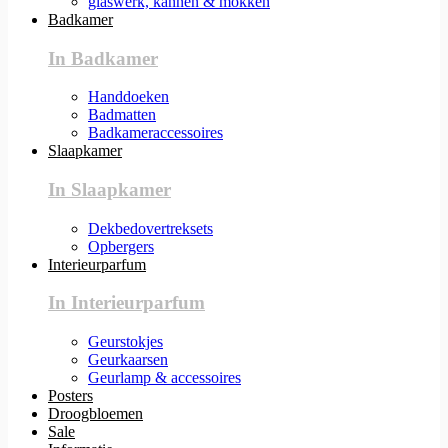
glaswerk, kannen & mokken
Badkamer
In Badkamer
Handdoeken
Badmatten
Badkameraccessoires
Slaapkamer
In Slaapkamer
Dekbedovertreksets
Opbergers
Interieurparfum
In Interieurparfum
Geurstokjes
Geurkaarsen
Geurlamp & accessoires
Posters
Droogbloemen
Sale