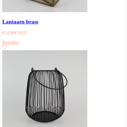
Lantaarn brass
€
54,00
€
19,95
Bestellen