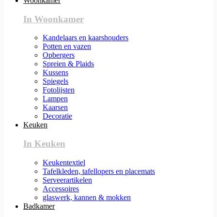
Woonkamer
In Woonkamer
Kandelaars en kaarshouders
Potten en vazen
Opbergers
Spreien & Plaids
Kussens
Spiegels
Fotolijsten
Lampen
Kaarsen
Decoratie
Keuken
In Keuken
Keukentextiel
Tafelkleden, tafellopers en placemats
Serveerartikelen
Accessoires
glaswerk, kannen & mokken
Badkamer