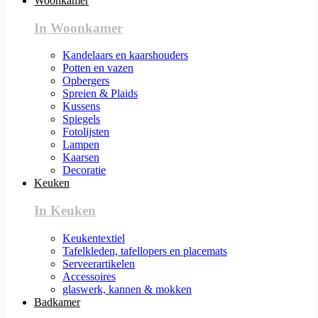
Woonkamer
In Woonkamer
Kandelaars en kaarshouders
Potten en vazen
Opbergers
Spreien & Plaids
Kussens
Spiegels
Fotolijsten
Lampen
Kaarsen
Decoratie
Keuken
In Keuken
Keukentextiel
Tafelkleden, tafellopers en placemats
Serveerartikelen
Accessoires
glaswerk, kannen & mokken
Badkamer