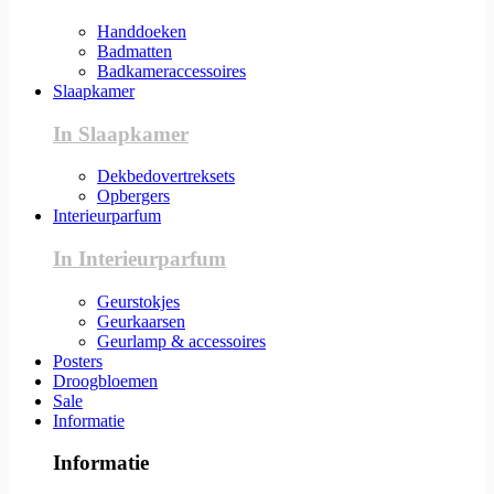
Handdoeken
Badmatten
Badkameraccessoires
Slaapkamer
In Slaapkamer
Dekbedovertreksets
Opbergers
Interieurparfum
In Interieurparfum
Geurstokjes
Geurkaarsen
Geurlamp & accessoires
Posters
Droogbloemen
Sale
Informatie
Informatie