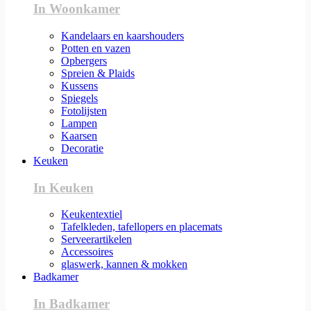
In Woonkamer
Kandelaars en kaarshouders
Potten en vazen
Opbergers
Spreien & Plaids
Kussens
Spiegels
Fotolijsten
Lampen
Kaarsen
Decoratie
Keuken
In Keuken
Keukentextiel
Tafelkleden, tafellopers en placemats
Serveerartikelen
Accessoires
glaswerk, kannen & mokken
Badkamer
In Badkamer