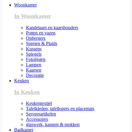
Woonkamer
In Woonkamer
Kandelaars en kaarshouders
Potten en vazen
Opbergers
Spreien & Plaids
Kussens
Spiegels
Fotolijsten
Lampen
Kaarsen
Decoratie
Keuken
In Keuken
Keukentextiel
Tafelkleden, tafellopers en placemats
Serveerartikelen
Accessoires
glaswerk, kannen & mokken
Badkamer