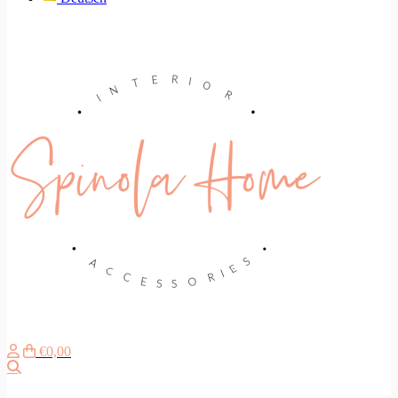
€0,00
Zoeken