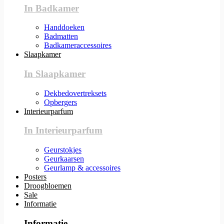
In Badkamer
Handdoeken
Badmatten
Badkameraccessoires
Slaapkamer
In Slaapkamer
Dekbedovertreksets
Opbergers
Interieurparfum
In Interieurparfum
Geurstokjes
Geurkaarsen
Geurlamp & accessoires
Posters
Droogbloemen
Sale
Informatie
Informatie