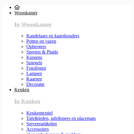
Woonkamer
In Woonkamer
Kandelaars en kaarshouders
Potten en vazen
Opbergers
Spreien & Plaids
Kussens
Spiegels
Fotolijsten
Lampen
Kaarsen
Decoratie
Keuken
In Keuken
Keukentextiel
Tafelkleden, tafellopers en placemats
Serveerartikelen
Accessoires