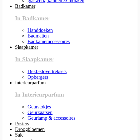
glaswerk, kannen & mokken
Badkamer
In Badkamer
Handdoeken
Badmatten
Badkameraccessoires
Slaapkamer
In Slaapkamer
Dekbedovertreksets
Opbergers
Interieurparfum
In Interieurparfum
Geurstokjes
Geurkaarsen
Geurlamp & accessoires
Posters
Droogbloemen
Sale