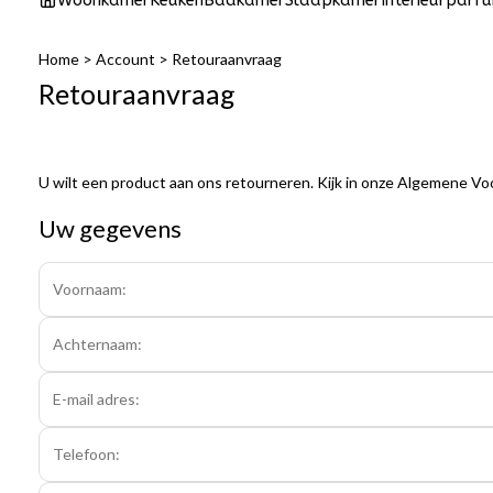
Woonkamer
Keuken
Badkamer
Slaapkamer
Interieurparf
Home
>
Account
>
Retouraanvraag
Retouraanvraag
U wilt een product aan ons retourneren. Kijk in onze Algemene Vo
Uw gegevens