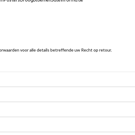
um
Posters
Droogbloemen
Sale
Informatie
orwaarden voor alle details betreffende uw Recht op retour.