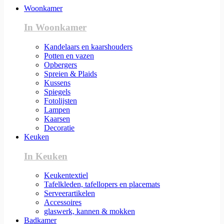
Woonkamer
In Woonkamer
Kandelaars en kaarshouders
Potten en vazen
Opbergers
Spreien & Plaids
Kussens
Spiegels
Fotolijsten
Lampen
Kaarsen
Decoratie
Keuken
In Keuken
Keukentextiel
Tafelkleden, tafellopers en placemats
Serveerartikelen
Accessoires
glaswerk, kannen & mokken
Badkamer