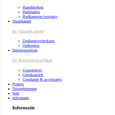
Handdoeken
Badmatten
Badkameraccessoires
Slaapkamer
In Slaapkamer
Dekbedovertreksets
Opbergers
Interieurparfum
In Interieurparfum
Geurstokjes
Geurkaarsen
Geurlamp & accessoires
Posters
Droogbloemen
Sale
Informatie
Informatie