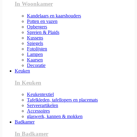
In Woonkamer
Kandelaars en kaarshouders
Potten en vazen
Opbergers
Spreien & Plaids
Kussens
Spiegels
Fotolijsten
Lampen
Kaarsen
Decoratie
Keuken
In Keuken
Keukentextiel
Tafelkleden, tafellopers en placemats
Serveerartikelen
Accessoires
glaswerk, kannen & mokken
Badkamer
In Badkamer