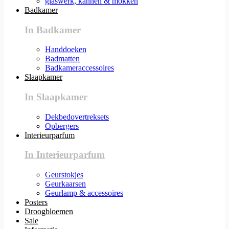
glaswerk, kannen & mokken
Badkamer
In Badkamer
Handdoeken
Badmatten
Badkameraccessoires
Slaapkamer
In Slaapkamer
Dekbedovertreksets
Opbergers
Interieurparfum
In Interieurparfum
Geurstokjes
Geurkaarsen
Geurlamp & accessoires
Posters
Droogbloemen
Sale