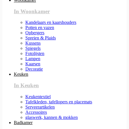
Woonkamer
In Woonkamer
Kandelaars en kaarshouders
Potten en vazen
Opbergers
Spreien & Plaids
Kussens
Spiegels
Fotolijsten
Lampen
Kaarsen
Decoratie
Keuken
In Keuken
Keukentextiel
Tafelkleden, tafellopers en placemats
Serveerartikelen
Accessoires
glaswerk, kannen & mokken
Badkamer