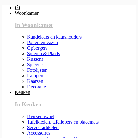
Woonkamer
In Woonkamer
Kandelaars en kaarshouders
Potten en vazen
Opbergers
Spreien & Plaids
Kussens
Spiegels
Fotolijsten
Lampen
Kaarsen
Decoratie
Keuken
In Keuken
Keukentextiel
Tafelkleden, tafellopers en placemats
Serveerartikelen
Accessoires