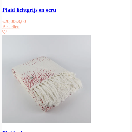
Plaid lichtgrijs en ecru
€
20,00
€
8,00
Bestellen