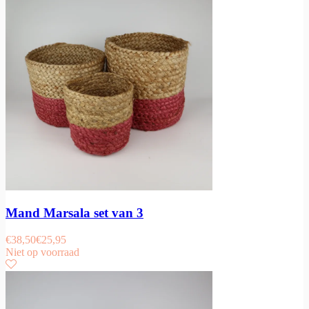
Mand Marsala set van 3
€
38,50
€
25,95
Niet op voorraad