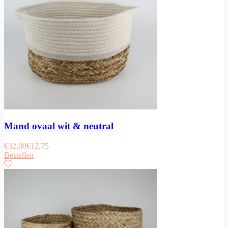
Mand ovaal wit & neutral
€
32,00
€
12,75
Bestellen