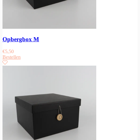
Opbergbox M
€
5,50
Bestellen