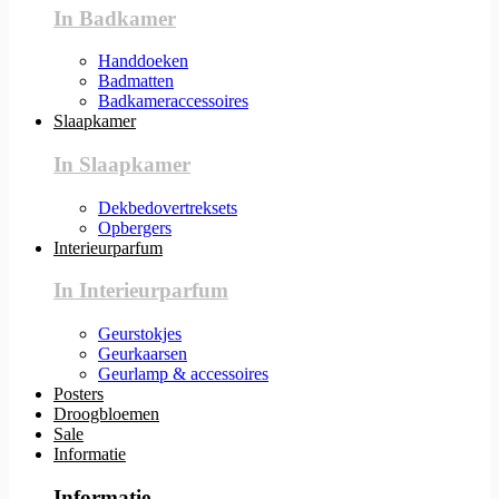
In Badkamer
Handdoeken
Badmatten
Badkameraccessoires
Slaapkamer
In Slaapkamer
Dekbedovertreksets
Opbergers
Interieurparfum
In Interieurparfum
Geurstokjes
Geurkaarsen
Geurlamp & accessoires
Posters
Droogbloemen
Sale
Informatie
Informatie