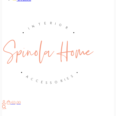
€0,00
Zoeken