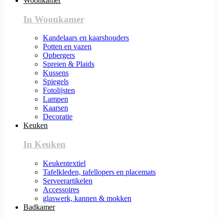
Woonkamer
In Woonkamer
Kandelaars en kaarshouders
Potten en vazen
Opbergers
Spreien & Plaids
Kussens
Spiegels
Fotolijsten
Lampen
Kaarsen
Decoratie
Keuken
In Keuken
Keukentextiel
Tafelkleden, tafellopers en placemats
Serveerartikelen
Accessoires
glaswerk, kannen & mokken
Badkamer