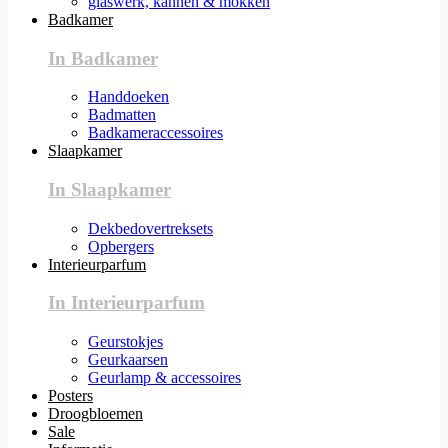
glaswerk, kannen & mokken
Badkamer
In Badkamer
Handdoeken
Badmatten
Badkameraccessoires
Slaapkamer
In Slaapkamer
Dekbedovertreksets
Opbergers
Interieurparfum
In Interieurparfum
Geurstokjes
Geurkaarsen
Geurlamp & accessoires
Posters
Droogbloemen
Sale