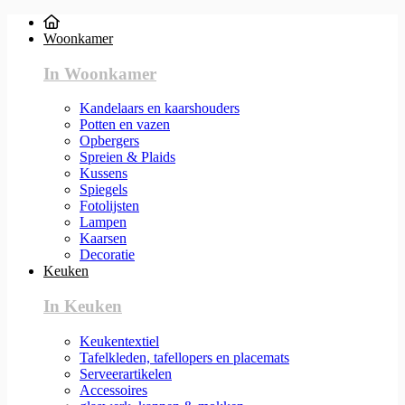
Woonkamer
In Woonkamer
Kandelaars en kaarshouders
Potten en vazen
Opbergers
Spreien & Plaids
Kussens
Spiegels
Fotolijsten
Lampen
Kaarsen
Decoratie
Keuken
In Keuken
Keukentextiel
Tafelkleden, tafellopers en placemats
Serveerartikelen
Accessoires