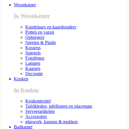
Woonkamer
In Woonkamer
Kandelaars en kaarshouders
Potten en vazen
Opbergers
Spreien & Plaids
Kussens
Spiegels
Fotolijsten
Lampen
Kaarsen
Decoratie
Keuken
In Keuken
Keukentextiel
Tafelkleden, tafellopers en placemats
Serveerartikelen
Accessoires
glaswerk, kannen & mokken
Badkamer