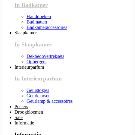
In Badkamer
Handdoeken
Badmatten
Badkameraccessoires
Slaapkamer
In Slaapkamer
Dekbedovertreksets
Opbergers
Interieurparfum
In Interieurparfum
Geurstokjes
Geurkaarsen
Geurlamp & accessoires
Posters
Droogbloemen
Sale
Informatie
Informatie