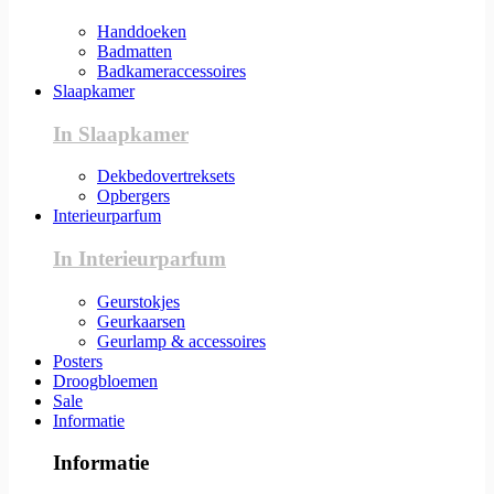
Handdoeken
Badmatten
Badkameraccessoires
Slaapkamer
In Slaapkamer
Dekbedovertreksets
Opbergers
Interieurparfum
In Interieurparfum
Geurstokjes
Geurkaarsen
Geurlamp & accessoires
Posters
Droogbloemen
Sale
Informatie
Informatie