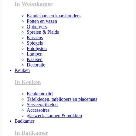
In Woonkamer
Kandelaars en kaarshouders
Potten en vazen
Opbergers
Spreien & Plaids
Kussens
Spiegels
Fotolijsten
Lampen
Kaarsen
Decoratie
Keuken
In Keuken
Keukentextiel
Tafelkleden, tafellopers en placemats
Serveerartikelen
Accessoires
glaswerk, kannen & mokken
Badkamer
In Badkamer