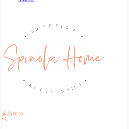
€0,00
Zoeken