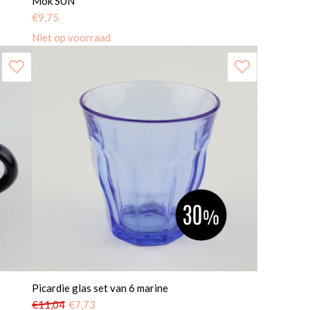
Mok SUN
€
9,75
Niet op voorraad
Picardie glas set van 6 marine
€
11,04
€
7,73