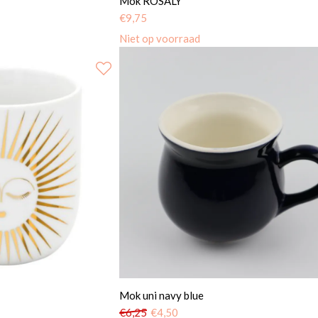
Mok ROSALY
€
9,75
Niet op voorraad
Mok uni navy blue
€
6,25
€
4,50