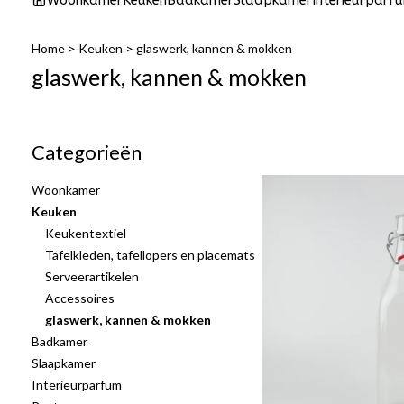
Woonkamer
Keuken
Badkamer
Slaapkamer
Interieurparf
Home
>
Keuken
>
glaswerk, kannen & mokken
glaswerk, kannen & mokken
Categorieën
Woonkamer
Keuken
Keukentextiel
Tafelkleden, tafellopers en placemats
Serveerartikelen
Accessoires
glaswerk, kannen & mokken
Badkamer
Slaapkamer
Interieurparfum