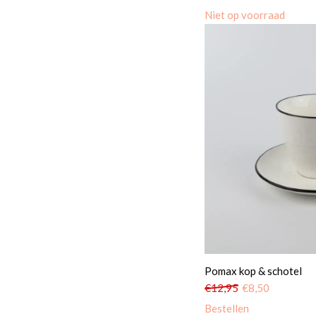
Niet op voorraad
Pomax kop & schotel
€
12,95
€
8,50
Bestellen