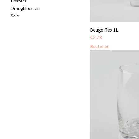
Posters
Droogbloemen
Sale
Beugelfles 1L
€
2,78
Bestellen