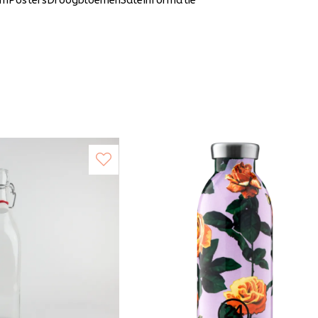
um
Posters
Droogbloemen
Sale
Informatie