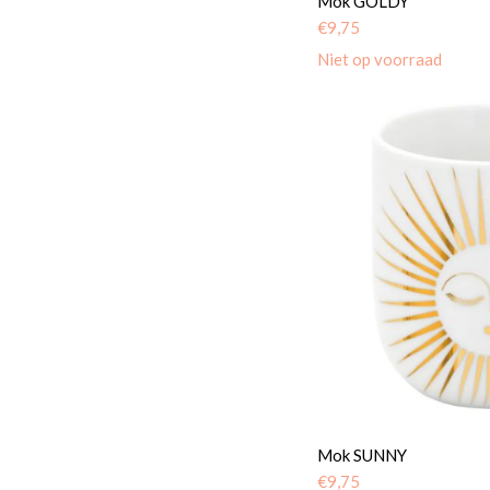
Mok GOLDY
€
9,75
Niet op voorraad
Mok SUNNY
€
9,75