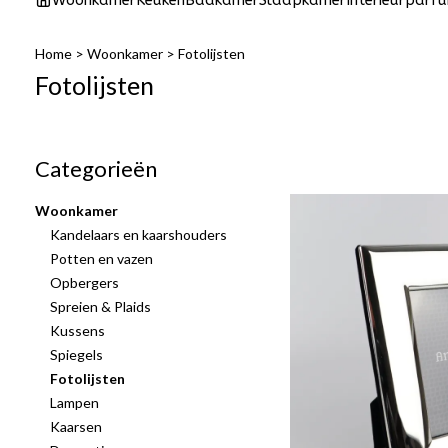
Woonkamer
Keuken
Badkamer
Slaapkamer
Interieurparf
Home
>
Woonkamer
>
Fotolijsten
Fotolijsten
Categorieën
Woonkamer
Kandelaars en kaarshouders
Potten en vazen
Opbergers
Spreien & Plaids
Kussens
Spiegels
Fotolijsten
Lampen
Kaarsen