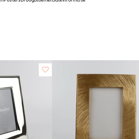
um
Posters
Droogbloemen
Sale
Informatie