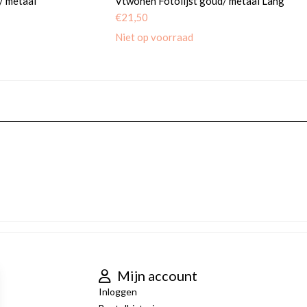
/ metaal
Vtwonen Fotolijst goud/ metaal Lang
€
21,50
Niet op voorraad
Mijn account
Inloggen