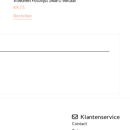
Vtwonen Fotolijst zwart/ metaal
€
9,75
Bestellen
Klantenservice
Contact