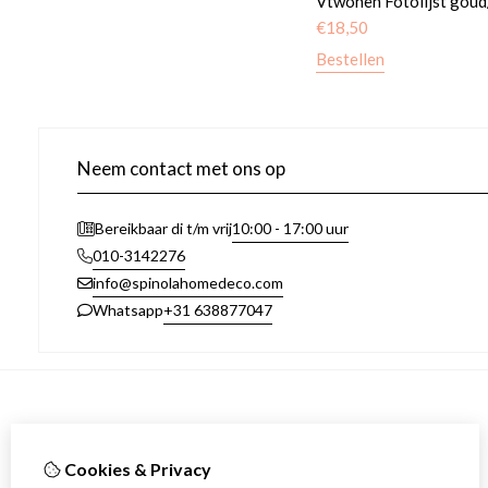
Vtwonen Fotolijst goud
€
18,50
Bestellen
Neem contact met ons op
10:00 - 17:00 uur
Bereikbaar di t/m vrij
010-3142276
info@spinolahomedeco.com
+31 638877047
Whatsapp
Informatie
Over ons
Cookies & Privacy