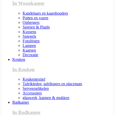
In Woonkamer
Kandelaars en kaarshouders
Potten en vazen
Opbergers
Spreien & Plaids
Kussens
Spiegels
Fotolijsten
Lampen
Kaarsen
Decoratie
Keuken
In Keuken
Keukentextiel
Tafelkleden, tafellopers en placemats
Serveerartikelen
Accessoires
glaswerk, kannen & mokken
Badkamer
In Badkamer