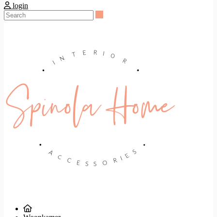
login
Search