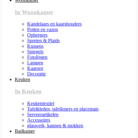
Woonkamer
In Woonkamer
Kandelaars en kaarshouders
Potten en vazen
Opbergers
Spreien & Plaids
Kussens
Spiegels
Fotolijsten
Lampen
Kaarsen
Decoratie
Keuken
In Keuken
Keukentextiel
Tafelkleden, tafellopers en placemats
Serveerartikelen
Accessoires
glaswerk, kannen & mokken
Badkamer