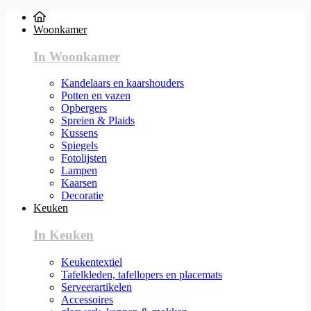
Woonkamer
In Woonkamer
Kandelaars en kaarshouders
Potten en vazen
Opbergers
Spreien & Plaids
Kussens
Spiegels
Fotolijsten
Lampen
Kaarsen
Decoratie
Keuken
In Keuken
Keukentextiel
Tafelkleden, tafellopers en placemats
Serveerartikelen
Accessoires