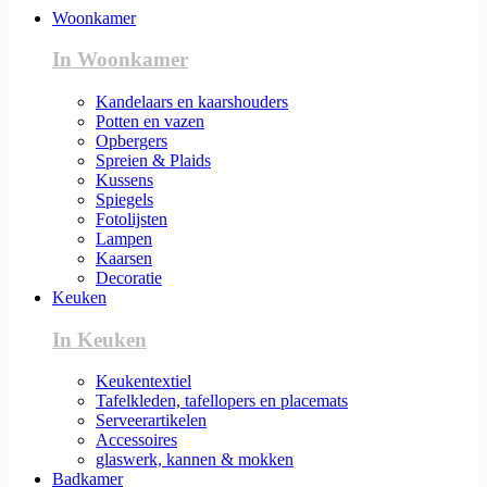
Woonkamer
In Woonkamer
Kandelaars en kaarshouders
Potten en vazen
Opbergers
Spreien & Plaids
Kussens
Spiegels
Fotolijsten
Lampen
Kaarsen
Decoratie
Keuken
In Keuken
Keukentextiel
Tafelkleden, tafellopers en placemats
Serveerartikelen
Accessoires
glaswerk, kannen & mokken
Badkamer