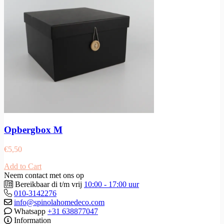
Opbergbox M
€
5,50
Add to Cart
Neem contact met ons op
Bereikbaar di t/m vrij
10:00 - 17:00 uur
010-3142276
info@spinolahomedeco.com
Whatsapp
+31 638877047
Information