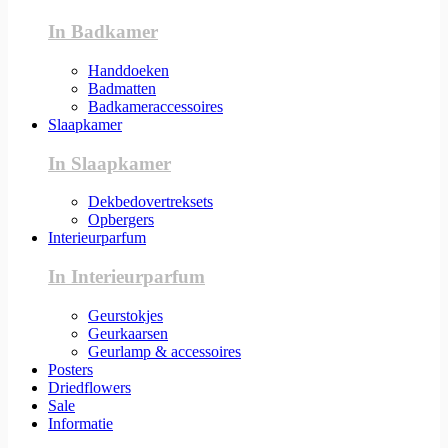
In Badkamer
Handdoeken
Badmatten
Badkameraccessoires
Slaapkamer
In Slaapkamer
Dekbedovertreksets
Opbergers
Interieurparfum
In Interieurparfum
Geurstokjes
Geurkaarsen
Geurlamp & accessoires
Posters
Driedflowers
Sale
Informatie