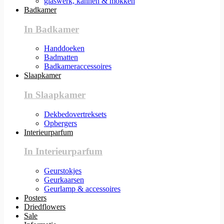
glaswerk, kannen & mokken
Badkamer
In Badkamer
Handdoeken
Badmatten
Badkameraccessoires
Slaapkamer
In Slaapkamer
Dekbedovertreksets
Opbergers
Interieurparfum
In Interieurparfum
Geurstokjes
Geurkaarsen
Geurlamp & accessoires
Posters
Driedflowers
Sale