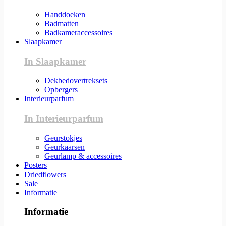
Handdoeken
Badmatten
Badkameraccessoires
Slaapkamer
In Slaapkamer
Dekbedovertreksets
Opbergers
Interieurparfum
In Interieurparfum
Geurstokjes
Geurkaarsen
Geurlamp & accessoires
Posters
Driedflowers
Sale
Informatie
Informatie