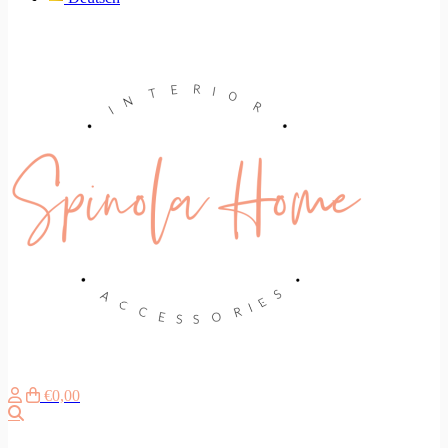
€0,00
Search