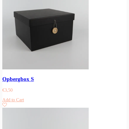
Opbergbox S
€
3,50
Add to Cart