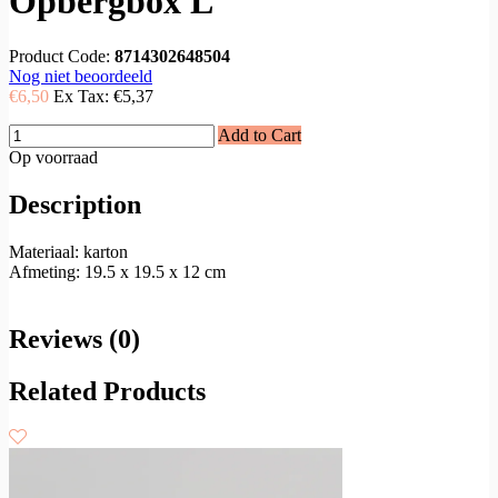
Opbergbox L
Product Code:
8714302648504
Nog niet beoordeeld
€6,50
Ex Tax:
€5,37
Add to Cart
Op voorraad
Description
Materiaal: karton
Afmeting: 19.5 x 19.5 x 12 cm
Reviews (0)
Related Products