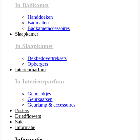
In Badkamer
Handdoeken
Badmatten
Badkameraccessoires
Slaapkamer
In Slaapkamer
Dekbedovertreksets
Opbergers
Interieurparfum
In Interieurparfum
Geurstokjes
Geurkaarsen
Geurlamp & accessoires
Posters
Driedflowers
Sale
Informatie
Informatie