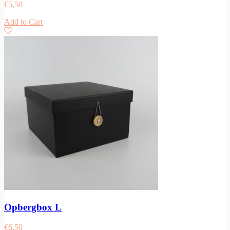
€
5,50
Add to Cart
Opbergbox L
€
6,50