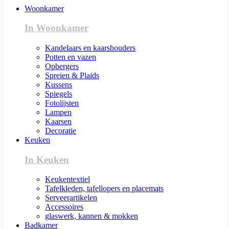
Woonkamer
In Woonkamer
Kandelaars en kaarshouders
Potten en vazen
Opbergers
Spreien & Plaids
Kussens
Spiegels
Fotolijsten
Lampen
Kaarsen
Decoratie
Keuken
In Keuken
Keukentextiel
Tafelkleden, tafellopers en placemats
Serveerartikelen
Accessoires
glaswerk, kannen & mokken
Badkamer