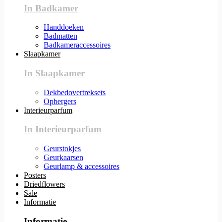
In Badkamer
Handdoeken
Badmatten
Badkameraccessoires
Slaapkamer
In Slaapkamer
Dekbedovertreksets
Opbergers
Interieurparfum
In Interieurparfum
Geurstokjes
Geurkaarsen
Geurlamp & accessoires
Posters
Driedflowers
Sale
Informatie
Informatie