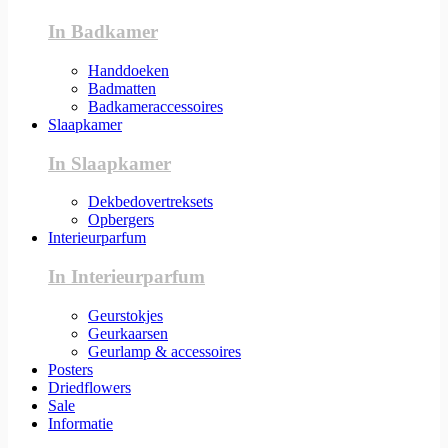
In Badkamer
Handdoeken
Badmatten
Badkameraccessoires
Slaapkamer
In Slaapkamer
Dekbedovertreksets
Opbergers
Interieurparfum
In Interieurparfum
Geurstokjes
Geurkaarsen
Geurlamp & accessoires
Posters
Driedflowers
Sale
Informatie