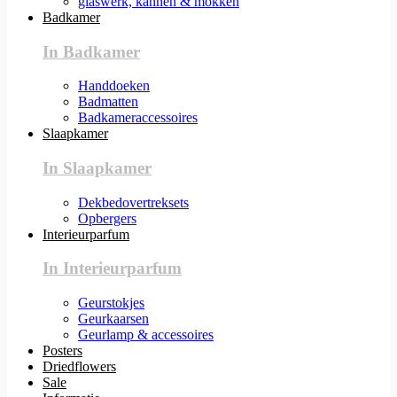
glaswerk, kannen & mokken
Badkamer
In Badkamer
Handdoeken
Badmatten
Badkameraccessoires
Slaapkamer
In Slaapkamer
Dekbedovertreksets
Opbergers
Interieurparfum
In Interieurparfum
Geurstokjes
Geurkaarsen
Geurlamp & accessoires
Posters
Driedflowers
Sale