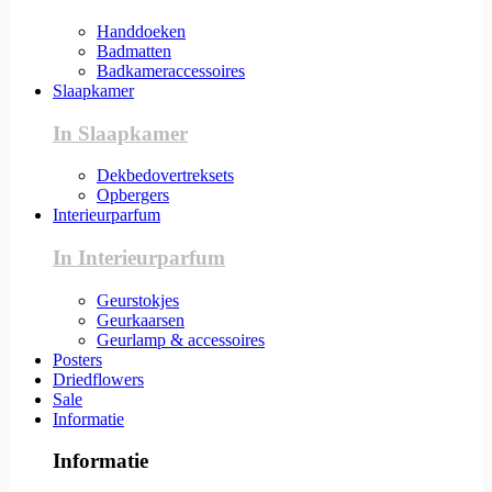
Handdoeken
Badmatten
Badkameraccessoires
Slaapkamer
In Slaapkamer
Dekbedovertreksets
Opbergers
Interieurparfum
In Interieurparfum
Geurstokjes
Geurkaarsen
Geurlamp & accessoires
Posters
Driedflowers
Sale
Informatie
Informatie