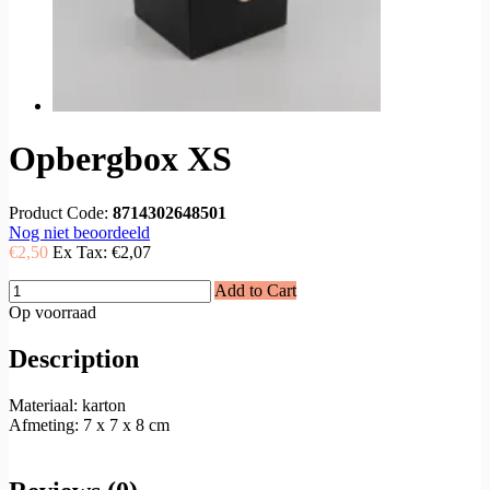
Opbergbox XS
Product Code:
8714302648501
Nog niet beoordeeld
€2,50
Ex Tax:
€2,07
Add to Cart
Op voorraad
Description
Materiaal: karton
Afmeting: 7 x 7 x 8 cm