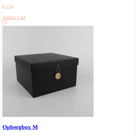
€
3,50
Add to Cart
Opbergbox M