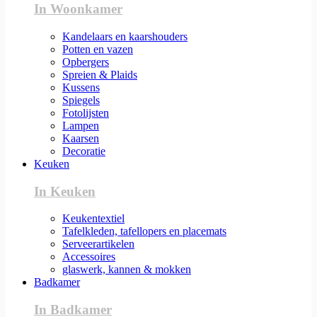
In Woonkamer
Kandelaars en kaarshouders
Potten en vazen
Opbergers
Spreien & Plaids
Kussens
Spiegels
Fotolijsten
Lampen
Kaarsen
Decoratie
Keuken
In Keuken
Keukentextiel
Tafelkleden, tafellopers en placemats
Serveerartikelen
Accessoires
glaswerk, kannen & mokken
Badkamer
In Badkamer