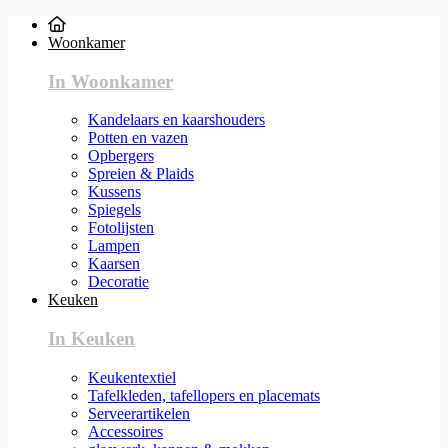
Woonkamer
In Woonkamer
Kandelaars en kaarshouders
Potten en vazen
Opbergers
Spreien & Plaids
Kussens
Spiegels
Fotolijsten
Lampen
Kaarsen
Decoratie
Keuken
In Keuken
Keukentextiel
Tafelkleden, tafellopers en placemats
Serveerartikelen
Accessoires