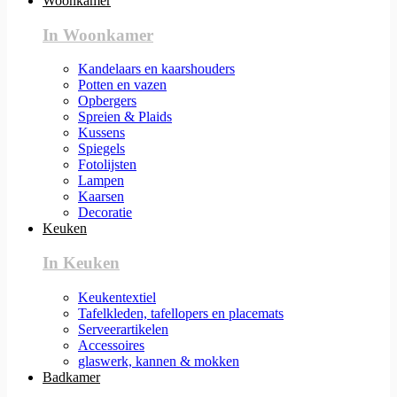
Woonkamer
In Woonkamer
Kandelaars en kaarshouders
Potten en vazen
Opbergers
Spreien & Plaids
Kussens
Spiegels
Fotolijsten
Lampen
Kaarsen
Decoratie
Keuken
In Keuken
Keukentextiel
Tafelkleden, tafellopers en placemats
Serveerartikelen
Accessoires
glaswerk, kannen & mokken
Badkamer