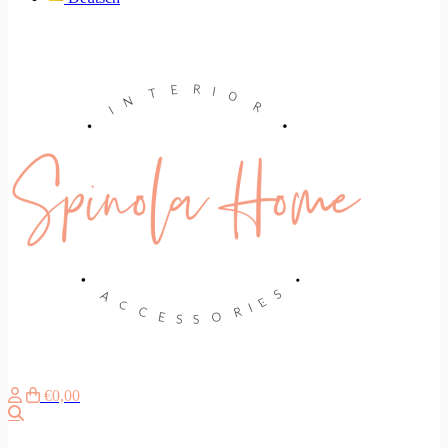
€0,00
Search