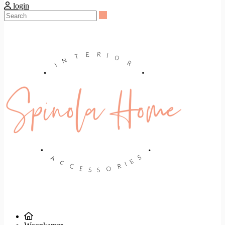
login
Search