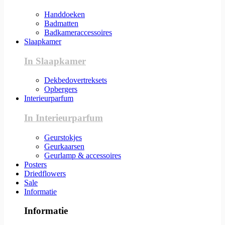
Handdoeken
Badmatten
Badkameraccessoires
Slaapkamer
In Slaapkamer
Dekbedovertreksets
Opbergers
Interieurparfum
In Interieurparfum
Geurstokjes
Geurkaarsen
Geurlamp & accessoires
Posters
Driedflowers
Sale
Informatie
Informatie