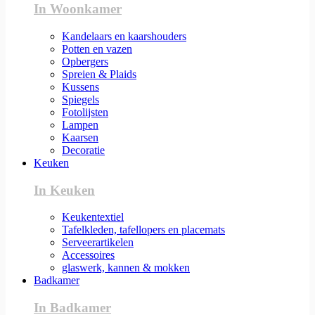
In Woonkamer
Kandelaars en kaarshouders
Potten en vazen
Opbergers
Spreien & Plaids
Kussens
Spiegels
Fotolijsten
Lampen
Kaarsen
Decoratie
Keuken
In Keuken
Keukentextiel
Tafelkleden, tafellopers en placemats
Serveerartikelen
Accessoires
glaswerk, kannen & mokken
Badkamer
In Badkamer