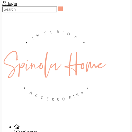
login
Search