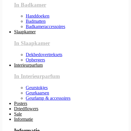
In Badkamer
Handdoeken
Badmatten
Badkameraccessoires
Slaapkamer
In Slaapkamer
Dekbedovertreksets
Opbergers
Interieurparfum
In Interieurparfum
Geurstokjes
Geurkaarsen
Geurlamp & accessoires
Posters
Driedflowers
Sale
Informatie
Informatie