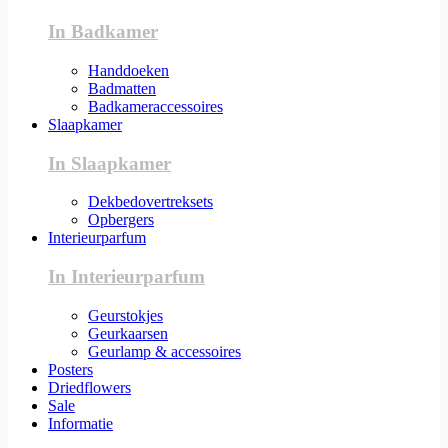
In Badkamer
Handdoeken
Badmatten
Badkameraccessoires
Slaapkamer
In Slaapkamer
Dekbedovertreksets
Opbergers
Interieurparfum
In Interieurparfum
Geurstokjes
Geurkaarsen
Geurlamp & accessoires
Posters
Driedflowers
Sale
Informatie