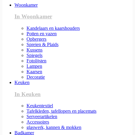
Woonkamer
In Woonkamer
Kandelaars en kaarshouders
Potten en vazen
Opbergers
Spreien & Plaids
Kussens
Spiegels
Fotolijsten
Lampen
Kaarsen
Decoratie
Keuken
In Keuken
Keukentextiel
Tafelkleden, tafellopers en placemats
Serveerartikelen
Accessoires
glaswerk, kannen & mokken
Badkamer