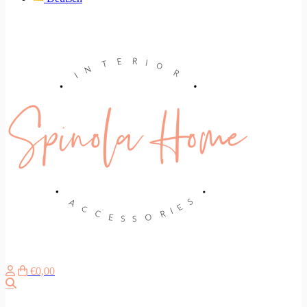
€0,00
Search