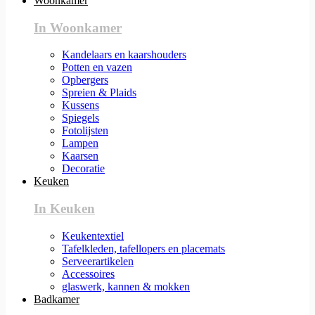
Woonkamer
In Woonkamer
Kandelaars en kaarshouders
Potten en vazen
Opbergers
Spreien & Plaids
Kussens
Spiegels
Fotolijsten
Lampen
Kaarsen
Decoratie
Keuken
In Keuken
Keukentextiel
Tafelkleden, tafellopers en placemats
Serveerartikelen
Accessoires
glaswerk, kannen & mokken
Badkamer