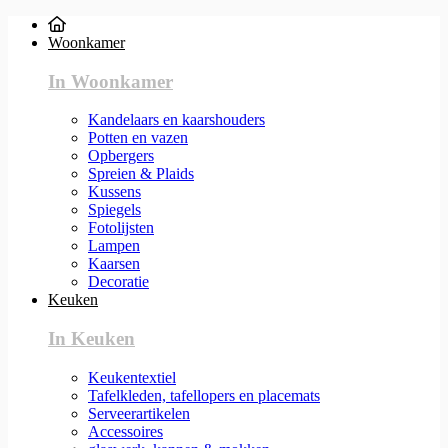
Woonkamer
In Woonkamer
Kandelaars en kaarshouders
Potten en vazen
Opbergers
Spreien & Plaids
Kussens
Spiegels
Fotolijsten
Lampen
Kaarsen
Decoratie
Keuken
In Keuken
Keukentextiel
Tafelkleden, tafellopers en placemats
Serveerartikelen
Accessoires