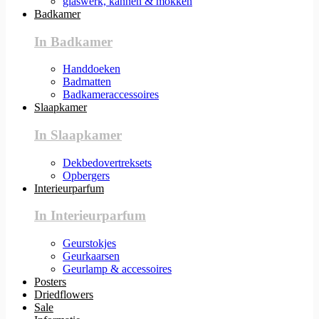
glaswerk, kannen & mokken
Badkamer
In Badkamer
Handdoeken
Badmatten
Badkameraccessoires
Slaapkamer
In Slaapkamer
Dekbedovertreksets
Opbergers
Interieurparfum
In Interieurparfum
Geurstokjes
Geurkaarsen
Geurlamp & accessoires
Posters
Driedflowers
Sale