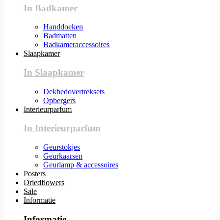
In Badkamer
Handdoeken
Badmatten
Badkameraccessoires
Slaapkamer
In Slaapkamer
Dekbedovertreksets
Opbergers
Interieurparfum
In Interieurparfum
Geurstokjes
Geurkaarsen
Geurlamp & accessoires
Posters
Driedflowers
Sale
Informatie
Informatie