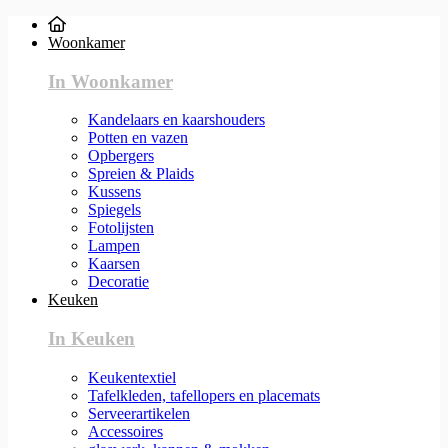
Woonkamer
In Woonkamer
Kandelaars en kaarshouders
Potten en vazen
Opbergers
Spreien & Plaids
Kussens
Spiegels
Fotolijsten
Lampen
Kaarsen
Decoratie
Keuken
In Keuken
Keukentextiel
Tafelkleden, tafellopers en placemats
Serveerartikelen
Accessoires