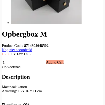
Opbergbox M
Product Code:
8714302648502
Nog niet beoordeeld
€5,50
Ex Tax:
€4,55
Add to Cart
Op voorraad
Description
Materiaal: karton
Afmeting: 16 x 16 x 11 cm