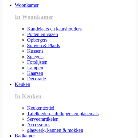
Woonkamer
In Woonkamer
Kandelaars en kaarshouders
Potten en vazen
Opbergers
Spreien & Plaids
Kussens
Spiegels
Fotolijsten
Lampen
Kaarsen
Decoratie
Keuken
In Keuken
Keukentextiel
Tafelkleden, tafellopers en placemats
Serveerartikelen
Accessoires
glaswerk, kannen & mokken
Badkamer