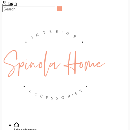
login
Search