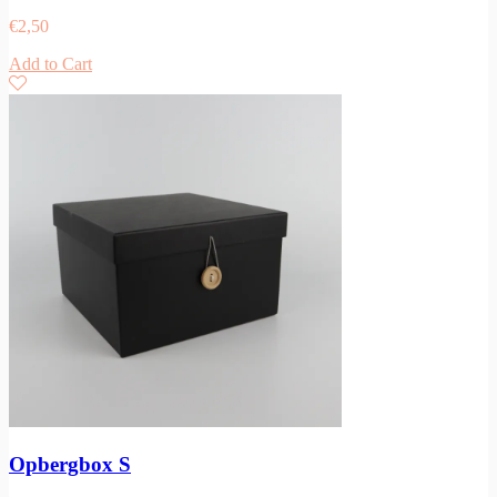
€
2,50
Add to Cart
Opbergbox S