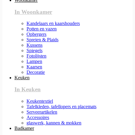
Woonkamer
In Woonkamer
Kandelaars en kaarshouders
Potten en vazen
Opbergers
Spreien & Plaids
Kussens
Spiegels
Fotolijsten
Lampen
Kaarsen
Decoratie
Keuken
In Keuken
Keukentextiel
Tafelkleden, tafellopers en placemats
Serveerartikelen
Accessoires
glaswerk, kannen & mokken
Badkamer