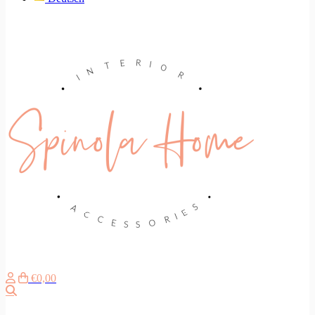
€0,00
Search