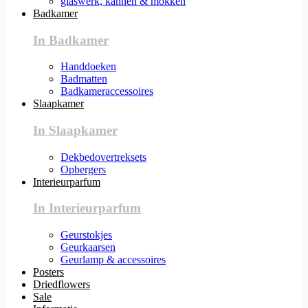
glaswerk, kannen & mokken
Badkamer
In Badkamer
Handdoeken
Badmatten
Badkameraccessoires
Slaapkamer
In Slaapkamer
Dekbedovertreksets
Opbergers
Interieurparfum
In Interieurparfum
Geurstokjes
Geurkaarsen
Geurlamp & accessoires
Posters
Driedflowers
Sale