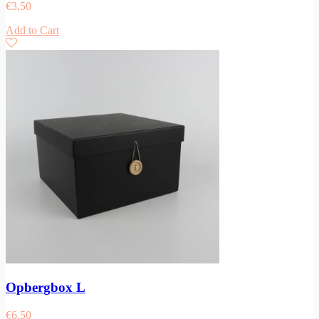
€
3,50
Add to Cart
Opbergbox L
€
6,50