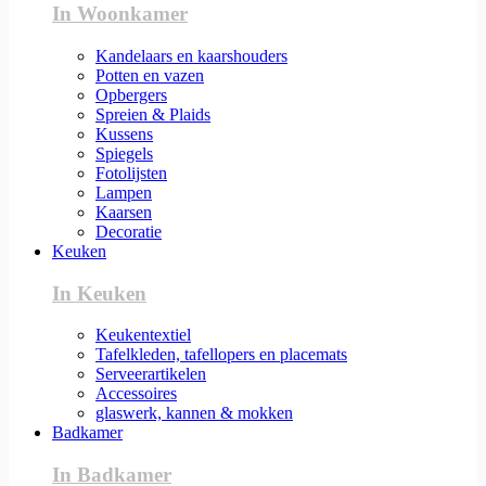
In Woonkamer
Kandelaars en kaarshouders
Potten en vazen
Opbergers
Spreien & Plaids
Kussens
Spiegels
Fotolijsten
Lampen
Kaarsen
Decoratie
Keuken
In Keuken
Keukentextiel
Tafelkleden, tafellopers en placemats
Serveerartikelen
Accessoires
glaswerk, kannen & mokken
Badkamer
In Badkamer