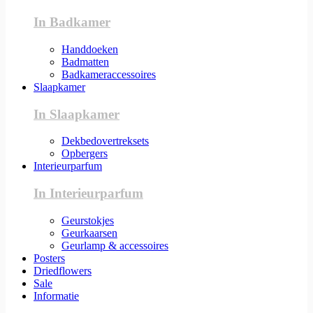
In Badkamer
Handdoeken
Badmatten
Badkameraccessoires
Slaapkamer
In Slaapkamer
Dekbedovertreksets
Opbergers
Interieurparfum
In Interieurparfum
Geurstokjes
Geurkaarsen
Geurlamp & accessoires
Posters
Driedflowers
Sale
Informatie