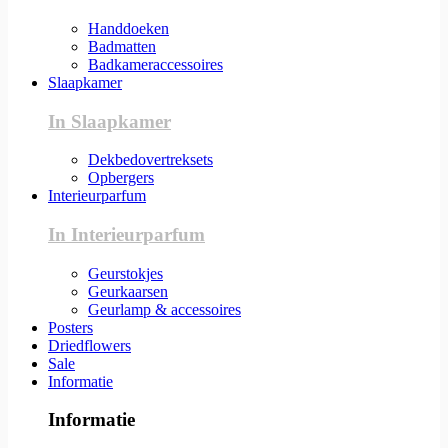
Handdoeken
Badmatten
Badkameraccessoires
Slaapkamer
In Slaapkamer
Dekbedovertreksets
Opbergers
Interieurparfum
In Interieurparfum
Geurstokjes
Geurkaarsen
Geurlamp & accessoires
Posters
Driedflowers
Sale
Informatie
Informatie