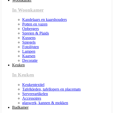
Woonkamer
In Woonkamer
Kandelaars en kaarshouders
Potten en vazen
Opbergers
Spreien & Plaids
Kussens
Spiegels
Fotolijsten
Lampen
Kaarsen
Decoratie
Keuken
In Keuken
Keukentextiel
Tafelkleden, tafellopers en placemats
Serveerartikelen
Accessoires
glaswerk, kannen & mokken
Badkamer