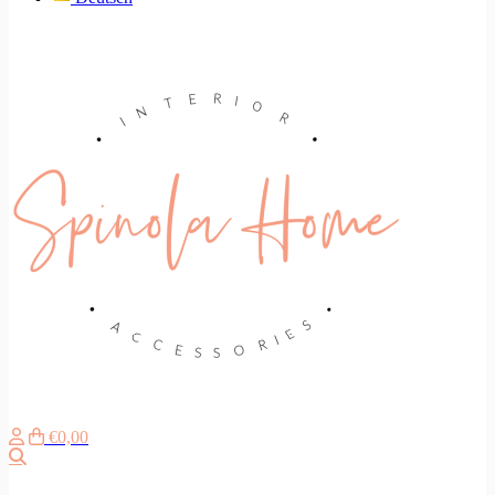
€0,00
Search