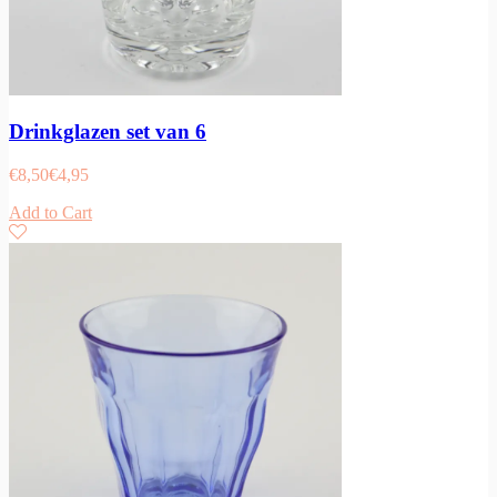
Drinkglazen set van 6
€
8,50
€
4,95
Add to Cart