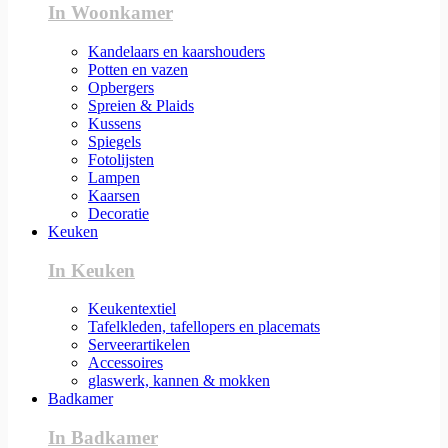
In Woonkamer
Kandelaars en kaarshouders
Potten en vazen
Opbergers
Spreien & Plaids
Kussens
Spiegels
Fotolijsten
Lampen
Kaarsen
Decoratie
Keuken
In Keuken
Keukentextiel
Tafelkleden, tafellopers en placemats
Serveerartikelen
Accessoires
glaswerk, kannen & mokken
Badkamer
In Badkamer