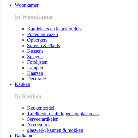
Woonkamer
In Woonkamer
Kandelaars en kaarshouders
Potten en vazen
Opbergers
Spreien & Plaids
Kussens
Spiegels
Fotolijsten
Lampen
Kaarsen
Decoratie
Keuken
In Keuken
Keukentextiel
Tafelkleden, tafellopers en placemats
Serveerartikelen
Accessoires
glaswerk, kannen & mokken
Badkamer