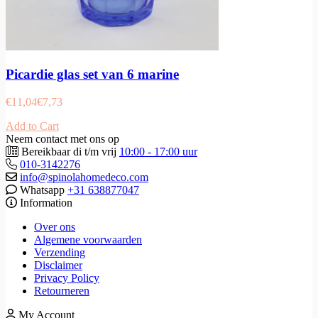
Picardie glas set van 6 marine
€
11,04
€
7,73
Add to Cart
Neem contact met ons op
Bereikbaar di t/m vrij
10:00 - 17:00 uur
010-3142276
info@spinolahomedeco.com
Whatsapp
+31 638877047
Information
Over ons
Algemene voorwaarden
Verzending
Disclaimer
Privacy Policy
Retourneren
My Account