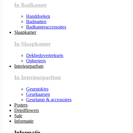
In Badkamer
Handdoeken
Badmatten
Badkameraccessoires
Slaapkamer
In Slaapkamer
Dekbedovertreksets
Opbergers
Interieurparfum
In Interieurparfum
Geurstokjes
Geurkaarsen
Geurlamp & accessoires
Posters
Driedflowers
Sale
Informatie
Informatie