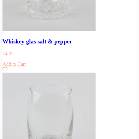
Whiskey glas salt & pepper
€
4,95
Add to Cart