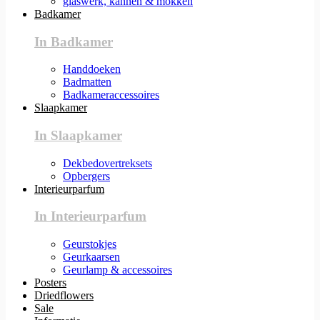
glaswerk, kannen & mokken
Badkamer
In Badkamer
Handdoeken
Badmatten
Badkameraccessoires
Slaapkamer
In Slaapkamer
Dekbedovertreksets
Opbergers
Interieurparfum
In Interieurparfum
Geurstokjes
Geurkaarsen
Geurlamp & accessoires
Posters
Driedflowers
Sale