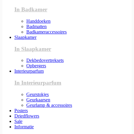
In Badkamer
Handdoeken
Badmatten
Badkameraccessoires
Slaapkamer
In Slaapkamer
Dekbedovertreksets
Opbergers
Interieurparfum
In Interieurparfum
Geurstokjes
Geurkaarsen
Geurlamp & accessoires
Posters
Driedflowers
Sale
Informatie