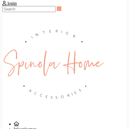
login
Search