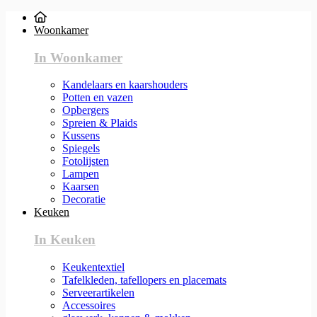
Woonkamer
In Woonkamer
Kandelaars en kaarshouders
Potten en vazen
Opbergers
Spreien & Plaids
Kussens
Spiegels
Fotolijsten
Lampen
Kaarsen
Decoratie
Keuken
In Keuken
Keukentextiel
Tafelkleden, tafellopers en placemats
Serveerartikelen
Accessoires