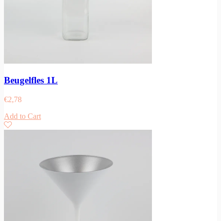
Beugelfles 1L
€
2,78
Add to Cart