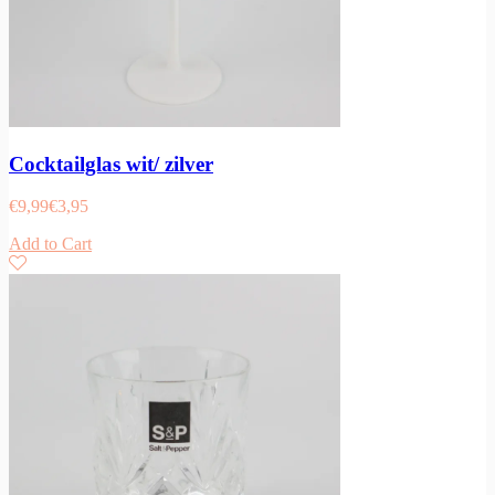
Cocktailglas wit/ zilver
€
9,99
€
3,95
Add to Cart