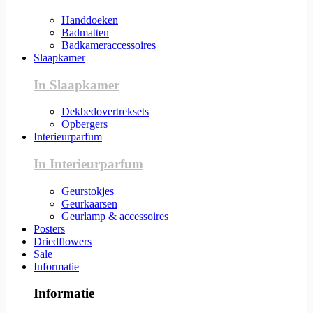
Handdoeken
Badmatten
Badkameraccessoires
Slaapkamer
In Slaapkamer
Dekbedovertreksets
Opbergers
Interieurparfum
In Interieurparfum
Geurstokjes
Geurkaarsen
Geurlamp & accessoires
Posters
Driedflowers
Sale
Informatie
Informatie