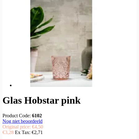
Glas Hobstar pink
Product Code:
6102
Nog niet beoordeeld
Original price:
€4,50
€3,28
Ex Tax:
€2,71