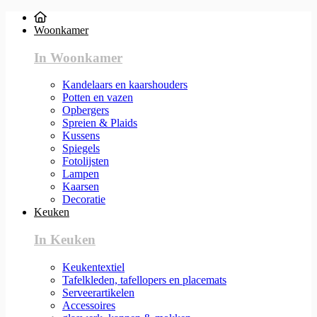
Woonkamer
In Woonkamer
Kandelaars en kaarshouders
Potten en vazen
Opbergers
Spreien & Plaids
Kussens
Spiegels
Fotolijsten
Lampen
Kaarsen
Decoratie
Keuken
In Keuken
Keukentextiel
Tafelkleden, tafellopers en placemats
Serveerartikelen
Accessoires