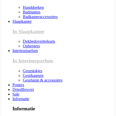
Handdoeken
Badmatten
Badkameraccessoires
Slaapkamer
In Slaapkamer
Dekbedovertreksets
Opbergers
Interieurparfum
In Interieurparfum
Geurstokjes
Geurkaarsen
Geurlamp & accessoires
Posters
Driedflowers
Sale
Informatie
Informatie