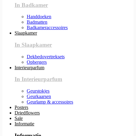
In Badkamer
Handdoeken
Badmatten
Badkameraccessoires
Slaapkamer
In Slaapkamer
Dekbedovertreksets
Opbergers
Interieurparfum
In Interieurparfum
Geurstokjes
Geurkaarsen
Geurlamp & accessoires
Posters
Driedflowers
Sale
Informatie
Informatie