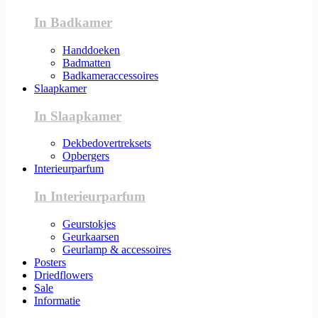
In Badkamer
Handdoeken
Badmatten
Badkameraccessoires
Slaapkamer
In Slaapkamer
Dekbedovertreksets
Opbergers
Interieurparfum
In Interieurparfum
Geurstokjes
Geurkaarsen
Geurlamp & accessoires
Posters
Driedflowers
Sale
Informatie