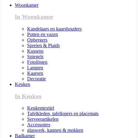
Woonkamer
In Woonkamer
Kandelaars en kaarshouders
Potten en vazen
Opbergers
Spreien & Plaids
Kussens
Spiegels
Fotolijsten
Lampen
Kaarsen
Decoratie
Keuken
In Keuken
Keukentextiel
Tafelkleden, tafellopers en placemats
Serveerartikelen
Accessoires
glaswerk, kannen & mokken
Badkamer