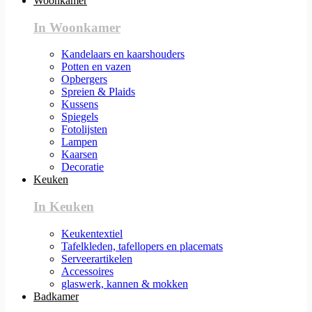
Woonkamer
In Woonkamer
Kandelaars en kaarshouders
Potten en vazen
Opbergers
Spreien & Plaids
Kussens
Spiegels
Fotolijsten
Lampen
Kaarsen
Decoratie
Keuken
In Keuken
Keukentextiel
Tafelkleden, tafellopers en placemats
Serveerartikelen
Accessoires
glaswerk, kannen & mokken
Badkamer