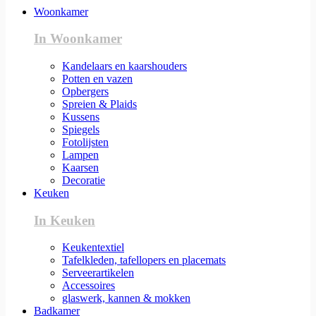
Woonkamer
In Woonkamer
Kandelaars en kaarshouders
Potten en vazen
Opbergers
Spreien & Plaids
Kussens
Spiegels
Fotolijsten
Lampen
Kaarsen
Decoratie
Keuken
In Keuken
Keukentextiel
Tafelkleden, tafellopers en placemats
Serveerartikelen
Accessoires
glaswerk, kannen & mokken
Badkamer