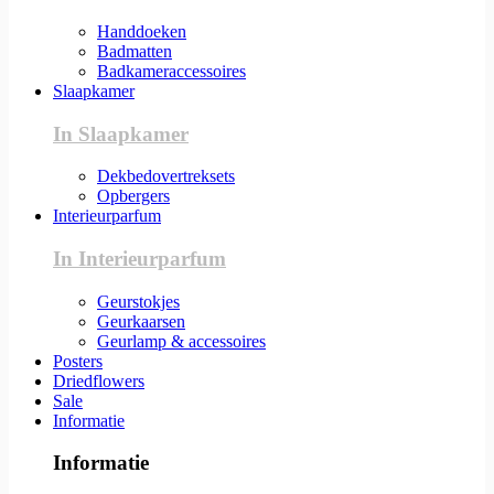
Handdoeken
Badmatten
Badkameraccessoires
Slaapkamer
In Slaapkamer
Dekbedovertreksets
Opbergers
Interieurparfum
In Interieurparfum
Geurstokjes
Geurkaarsen
Geurlamp & accessoires
Posters
Driedflowers
Sale
Informatie
Informatie