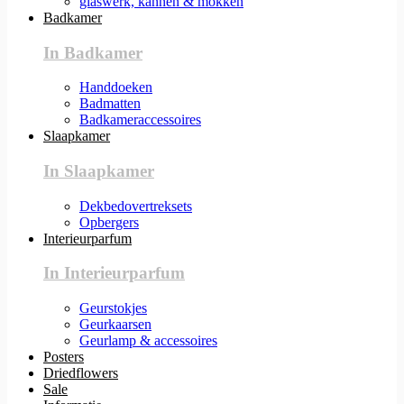
glaswerk, kannen & mokken
Badkamer
In Badkamer
Handdoeken
Badmatten
Badkameraccessoires
Slaapkamer
In Slaapkamer
Dekbedovertreksets
Opbergers
Interieurparfum
In Interieurparfum
Geurstokjes
Geurkaarsen
Geurlamp & accessoires
Posters
Driedflowers
Sale