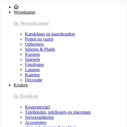
Woonkamer
In Woonkamer
Kandelaars en kaarshouders
Potten en vazen
Opbergers
Spreien & Plaids
Kussens
Spiegels
Fotolijsten
Lampen
Kaarsen
Decoratie
Keuken
In Keuken
Keukentextiel
Tafelkleden, tafellopers en placemats
Serveerartikelen
Accessoires