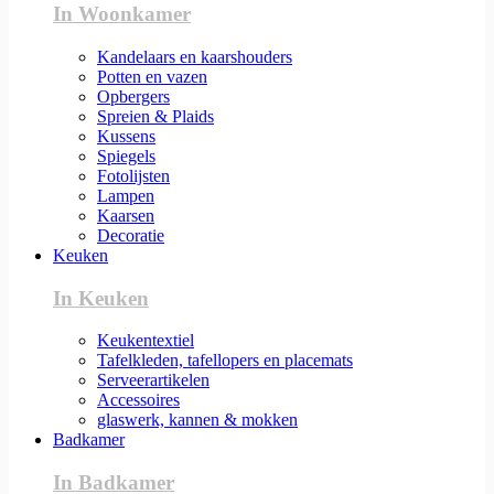
In Woonkamer
Kandelaars en kaarshouders
Potten en vazen
Opbergers
Spreien & Plaids
Kussens
Spiegels
Fotolijsten
Lampen
Kaarsen
Decoratie
Keuken
In Keuken
Keukentextiel
Tafelkleden, tafellopers en placemats
Serveerartikelen
Accessoires
glaswerk, kannen & mokken
Badkamer
In Badkamer