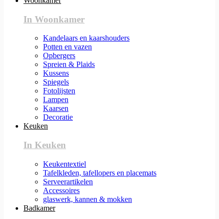
Woonkamer
In Woonkamer
Kandelaars en kaarshouders
Potten en vazen
Opbergers
Spreien & Plaids
Kussens
Spiegels
Fotolijsten
Lampen
Kaarsen
Decoratie
Keuken
In Keuken
Keukentextiel
Tafelkleden, tafellopers en placemats
Serveerartikelen
Accessoires
glaswerk, kannen & mokken
Badkamer