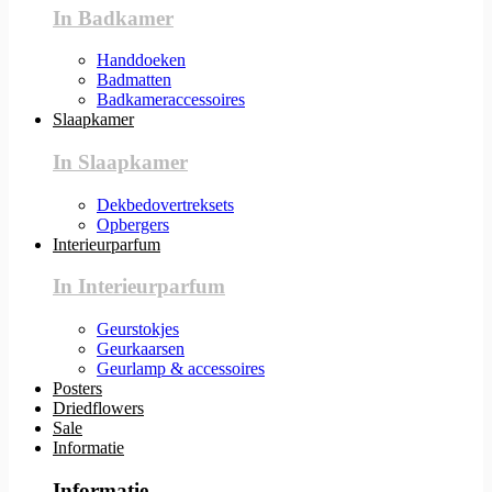
In Badkamer
Handdoeken
Badmatten
Badkameraccessoires
Slaapkamer
In Slaapkamer
Dekbedovertreksets
Opbergers
Interieurparfum
In Interieurparfum
Geurstokjes
Geurkaarsen
Geurlamp & accessoires
Posters
Driedflowers
Sale
Informatie
Informatie