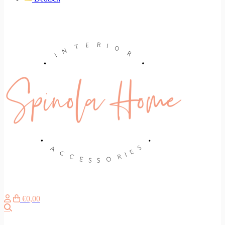
€0,00
Search