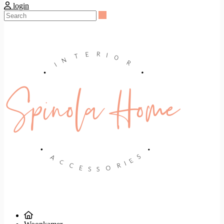
login
Search