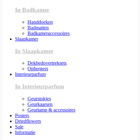
In Badkamer
Handdoeken
Badmatten
Badkameraccessoires
Slaapkamer
In Slaapkamer
Dekbedovertreksets
Opbergers
Interieurparfum
In Interieurparfum
Geurstokjes
Geurkaarsen
Geurlamp & accessoires
Posters
Driedflowers
Sale
Informatie