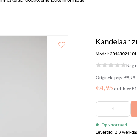
um
Posters
Droogbloemen
Sale
Informatie
Kandelaar z
Model:
20143021101
Nog n
Originele prijs:
€9,99
€4,95
excl. btw:
€4
Op voorraad
Levertijd: 2-3 werkd