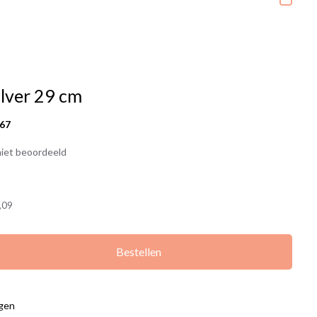
ilver 29 cm
67
iet beoordeeld
,09
Bestellen
agen