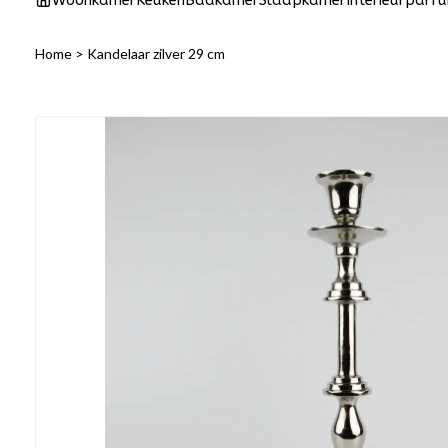
Woonkamer
Keuken
Badkamer
Slaapkamer
Interieurparf
Home
>
Kandelaar zilver 29 cm