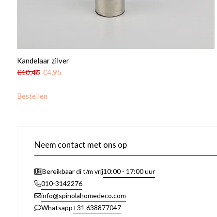
Kandelaar zilver
€
10,46
€
4,95
Bestellen
Neem contact met ons op
10:00 - 17:00 uur
Bereikbaar di t/m vrij
010-3142276
info@spinolahomedeco.com
+31 638877047
Whatsapp