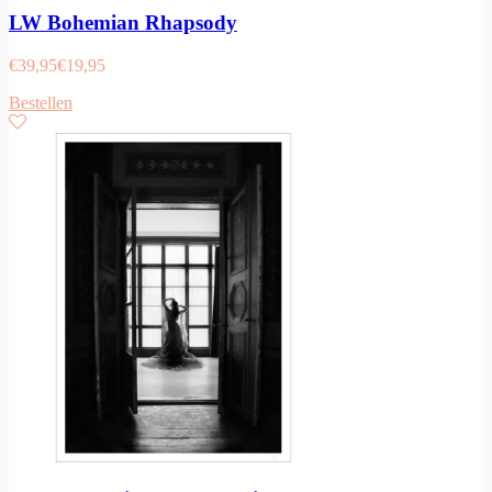
LW Bohemian Rhapsody
€
39,95
€
19,95
Bestellen