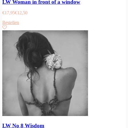
LW Woman in front of a window
€
17,95
€
12,50
Bestellen
LW No 8 Wisdom