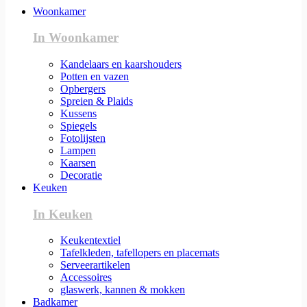
Woonkamer
In Woonkamer
Kandelaars en kaarshouders
Potten en vazen
Opbergers
Spreien & Plaids
Kussens
Spiegels
Fotolijsten
Lampen
Kaarsen
Decoratie
Keuken
In Keuken
Keukentextiel
Tafelkleden, tafellopers en placemats
Serveerartikelen
Accessoires
glaswerk, kannen & mokken
Badkamer