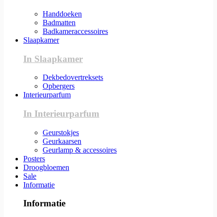
Handdoeken
Badmatten
Badkameraccessoires
Slaapkamer
In Slaapkamer
Dekbedovertreksets
Opbergers
Interieurparfum
In Interieurparfum
Geurstokjes
Geurkaarsen
Geurlamp & accessoires
Posters
Droogbloemen
Sale
Informatie
Informatie