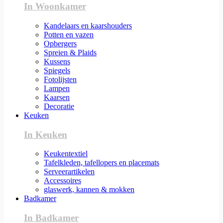
In Woonkamer
Kandelaars en kaarshouders
Potten en vazen
Opbergers
Spreien & Plaids
Kussens
Spiegels
Fotolijsten
Lampen
Kaarsen
Decoratie
Keuken
In Keuken
Keukentextiel
Tafelkleden, tafellopers en placemats
Serveerartikelen
Accessoires
glaswerk, kannen & mokken
Badkamer
In Badkamer