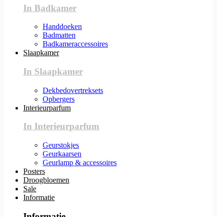
In Badkamer
Handdoeken
Badmatten
Badkameraccessoires
Slaapkamer
In Slaapkamer
Dekbedovertreksets
Opbergers
Interieurparfum
In Interieurparfum
Geurstokjes
Geurkaarsen
Geurlamp & accessoires
Posters
Droogbloemen
Sale
Informatie
Informatie