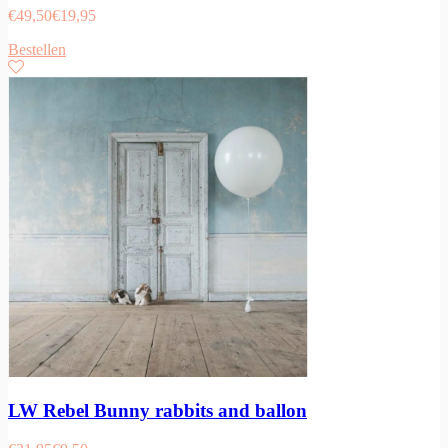
€
49,50
€
19,95
Bestellen
LW Rebel Bunny rabbits and ballon