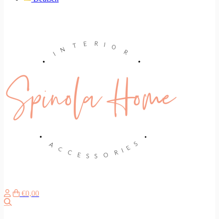
€0,00
Zoeken