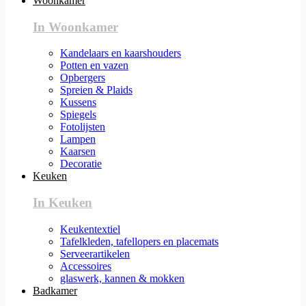
Woonkamer
In Woonkamer
Kandelaars en kaarshouders
Potten en vazen
Opbergers
Spreien & Plaids
Kussens
Spiegels
Fotolijsten
Lampen
Kaarsen
Decoratie
Keuken
In Keuken
Keukentextiel
Tafelkleden, tafellopers en placemats
Serveerartikelen
Accessoires
glaswerk, kannen & mokken
Badkamer