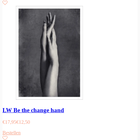
LW Be the change hand
€
17,95
€
12,50
Bestellen