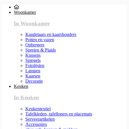
Woonkamer
In Woonkamer
Kandelaars en kaarshouders
Potten en vazen
Opbergers
Spreien & Plaids
Kussens
Spiegels
Fotolijsten
Lampen
Kaarsen
Decoratie
Keuken
In Keuken
Keukentextiel
Tafelkleden, tafellopers en placemats
Serveerartikelen
Accessoires