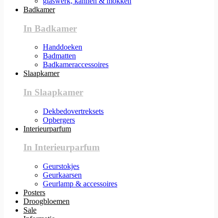
glaswerk, kannen & mokken
Badkamer
In Badkamer
Handdoeken
Badmatten
Badkameraccessoires
Slaapkamer
In Slaapkamer
Dekbedovertreksets
Opbergers
Interieurparfum
In Interieurparfum
Geurstokjes
Geurkaarsen
Geurlamp & accessoires
Posters
Droogbloemen
Sale