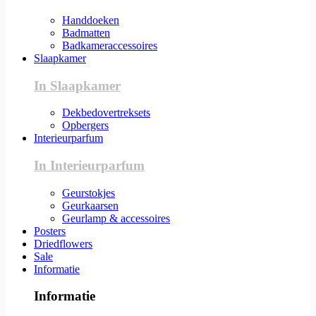
Handdoeken
Badmatten
Badkameraccessoires
Slaapkamer
In Slaapkamer
Dekbedovertreksets
Opbergers
Interieurparfum
In Interieurparfum
Geurstokjes
Geurkaarsen
Geurlamp & accessoires
Posters
Driedflowers
Sale
Informatie
Informatie