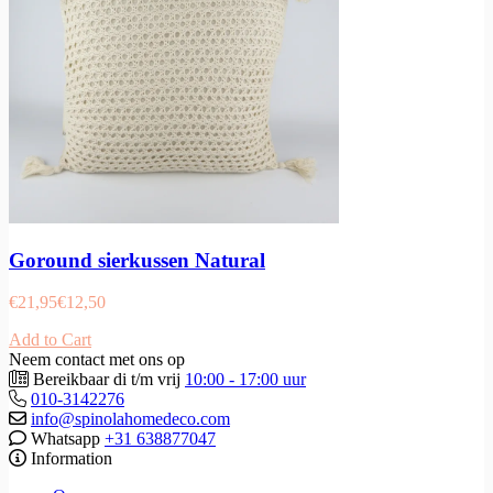
Goround sierkussen Natural
€
21,95
€
12,50
Add to Cart
Neem contact met ons op
Bereikbaar di t/m vrij
10:00 - 17:00 uur
010-3142276
info@spinolahomedeco.com
Whatsapp
+31 638877047
Information