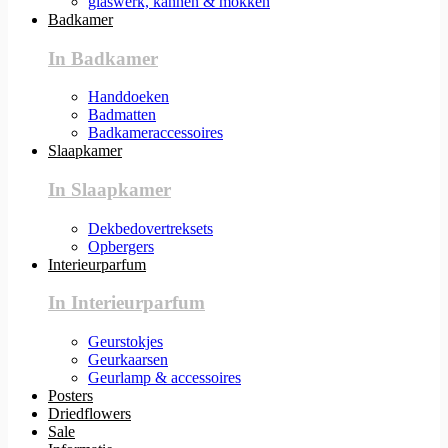
glaswerk, kannen & mokken
Badkamer
In Badkamer
Handdoeken
Badmatten
Badkameraccessoires
Slaapkamer
In Slaapkamer
Dekbedovertreksets
Opbergers
Interieurparfum
In Interieurparfum
Geurstokjes
Geurkaarsen
Geurlamp & accessoires
Posters
Driedflowers
Sale