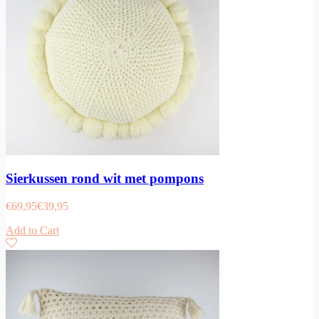
Sierkussen rond wit met pompons
€
69,95
€
39,95
Add to Cart