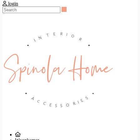
login
Search