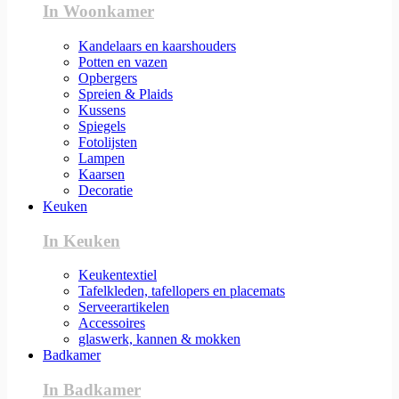
In Woonkamer
Kandelaars en kaarshouders
Potten en vazen
Opbergers
Spreien & Plaids
Kussens
Spiegels
Fotolijsten
Lampen
Kaarsen
Decoratie
Keuken
In Keuken
Keukentextiel
Tafelkleden, tafellopers en placemats
Serveerartikelen
Accessoires
glaswerk, kannen & mokken
Badkamer
In Badkamer