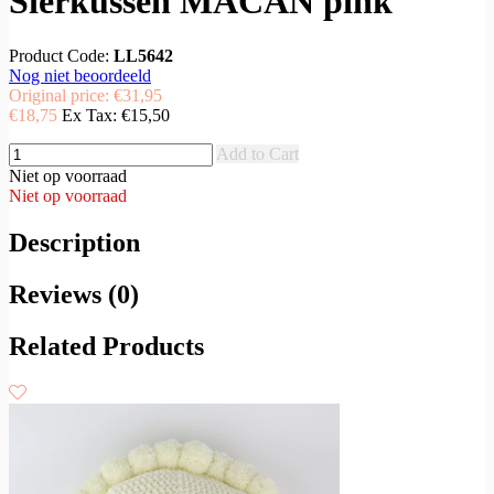
Sierkussen MACAN pink
Product Code:
LL5642
Nog niet beoordeeld
Original price:
€31,95
€18,75
Ex Tax:
€15,50
Add to Cart
Niet op voorraad
Niet op voorraad
Description
Reviews (0)
Related Products