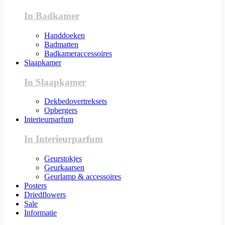
In Badkamer
Handdoeken
Badmatten
Badkameraccessoires
Slaapkamer
In Slaapkamer
Dekbedovertreksets
Opbergers
Interieurparfum
In Interieurparfum
Geurstokjes
Geurkaarsen
Geurlamp & accessoires
Posters
Driedflowers
Sale
Informatie