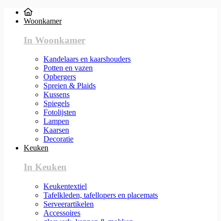
Woonkamer
In Woonkamer
Kandelaars en kaarshouders
Potten en vazen
Opbergers
Spreien & Plaids
Kussens
Spiegels
Fotolijsten
Lampen
Kaarsen
Decoratie
Keuken
In Keuken
Keukentextiel
Tafelkleden, tafellopers en placemats
Serveerartikelen
Accessoires