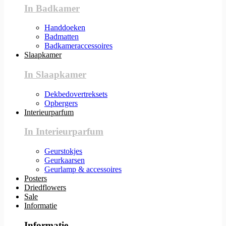
In Badkamer
Handdoeken
Badmatten
Badkameraccessoires
Slaapkamer
In Slaapkamer
Dekbedovertreksets
Opbergers
Interieurparfum
In Interieurparfum
Geurstokjes
Geurkaarsen
Geurlamp & accessoires
Posters
Driedflowers
Sale
Informatie
Informatie