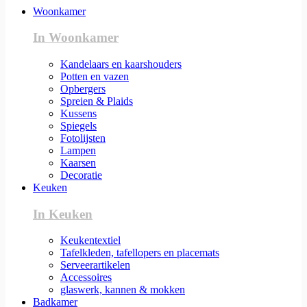
Woonkamer
In Woonkamer
Kandelaars en kaarshouders
Potten en vazen
Opbergers
Spreien & Plaids
Kussens
Spiegels
Fotolijsten
Lampen
Kaarsen
Decoratie
Keuken
In Keuken
Keukentextiel
Tafelkleden, tafellopers en placemats
Serveerartikelen
Accessoires
glaswerk, kannen & mokken
Badkamer