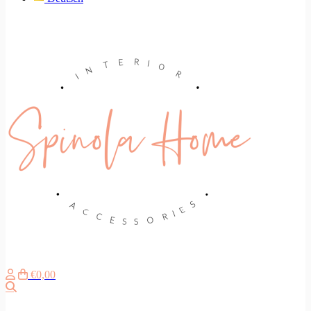
€0,00
Search