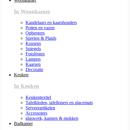
Woonkamer
In Woonkamer
Kandelaars en kaarshouders
Potten en vazen
Opbergers
Spreien & Plaids
Kussens
Spiegels
Fotolijsten
Lampen
Kaarsen
Decoratie
Keuken
In Keuken
Keukentextiel
Tafelkleden, tafellopers en placemats
Serveerartikelen
Accessoires
glaswerk, kannen & mokken
Badkamer