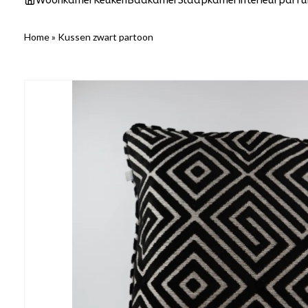
Woonkamer
Keuken
Badkamer
Slaapkamer
Interieurparf
Home
»
Kussen zwart partoon