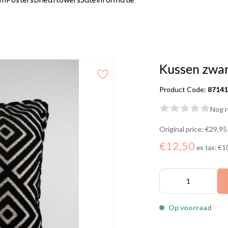
um
Posters
Driedflowers
Sale
Informatie
Kussen zwar
Product Code:
8714
Nog n
Original price:
€29,95
€12,50
ex tax:
€1
Op voorraad