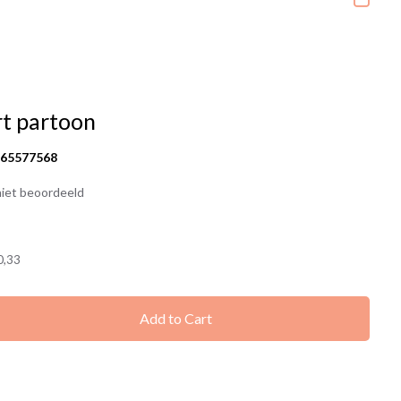
t partoon
165577568
iet beoordeeld
0,33
Add to Cart