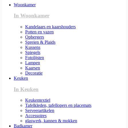
Woonkamer
In Woonkamer
Kandelaars en kaarshouders
Potten en vazen
Opbergers
Spreien & Plaids
Kussens
Spiegels
Fotolijsten
Lampen
Kaarsen
Decoratie
Keuken
In Keuken
Keukentextiel
Tafelkleden, tafellopers en placemats
Serveerartikelen
Accessoires
glaswerk, kannen & mokken
Badkamer