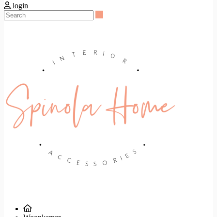
login
Search