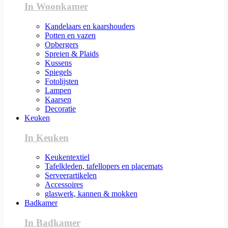
In Woonkamer
Kandelaars en kaarshouders
Potten en vazen
Opbergers
Spreien & Plaids
Kussens
Spiegels
Fotolijsten
Lampen
Kaarsen
Decoratie
Keuken
In Keuken
Keukentextiel
Tafelkleden, tafellopers en placemats
Serveerartikelen
Accessoires
glaswerk, kannen & mokken
Badkamer
In Badkamer