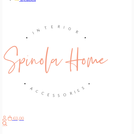
€0,00
Search