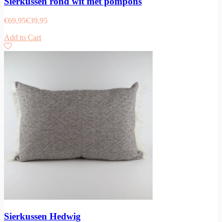
Sierkussen rond wit met pompons
€
69,95
€
39,95
Add to Cart
Sierkussen Hedwig