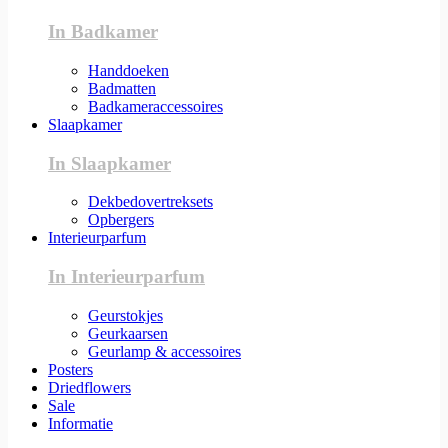
In Badkamer
Handdoeken
Badmatten
Badkameraccessoires
Slaapkamer
In Slaapkamer
Dekbedovertreksets
Opbergers
Interieurparfum
In Interieurparfum
Geurstokjes
Geurkaarsen
Geurlamp & accessoires
Posters
Driedflowers
Sale
Informatie