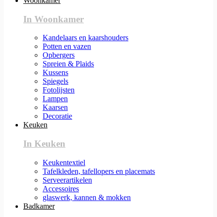
Woonkamer
In Woonkamer
Kandelaars en kaarshouders
Potten en vazen
Opbergers
Spreien & Plaids
Kussens
Spiegels
Fotolijsten
Lampen
Kaarsen
Decoratie
Keuken
In Keuken
Keukentextiel
Tafelkleden, tafellopers en placemats
Serveerartikelen
Accessoires
glaswerk, kannen & mokken
Badkamer