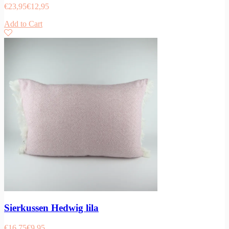
€
23,95
€
12,95
Add to Cart
Sierkussen Hedwig lila
€
16,75
€
9,95