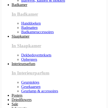
glaswerk, kannen & mokken
Badkamer
In Badkamer
Handdoeken
Badmatten
Badkameraccessoires
Slaapkamer
In Slaapkamer
Dekbedovertreksets
Opbergers
Interieurparfum
In Interieurparfum
Geurstokjes
Geurkaarsen
Geurlamp & accessoires
Posters
Driedflowers
Sale