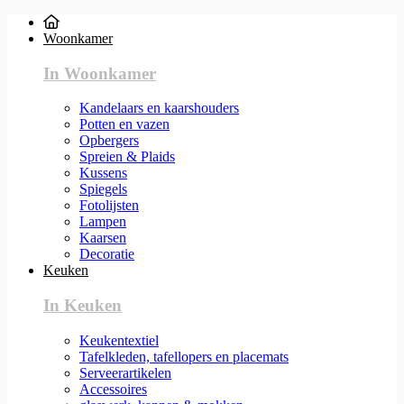
Woonkamer
In Woonkamer
Kandelaars en kaarshouders
Potten en vazen
Opbergers
Spreien & Plaids
Kussens
Spiegels
Fotolijsten
Lampen
Kaarsen
Decoratie
Keuken
In Keuken
Keukentextiel
Tafelkleden, tafellopers en placemats
Serveerartikelen
Accessoires