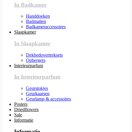
In Badkamer
Handdoeken
Badmatten
Badkameraccessoires
Slaapkamer
In Slaapkamer
Dekbedovertreksets
Opbergers
Interieurparfum
In Interieurparfum
Geurstokjes
Geurkaarsen
Geurlamp & accessoires
Posters
Driedflowers
Sale
Informatie
Informatie