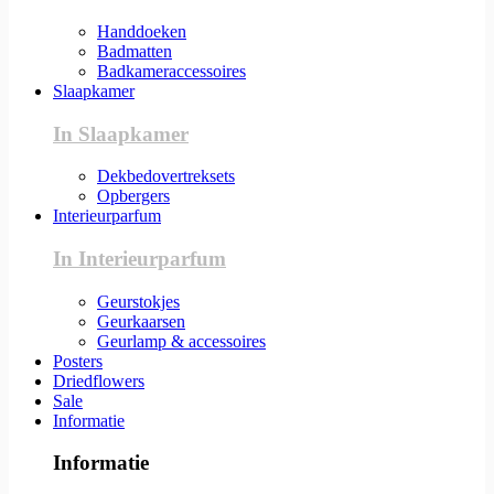
Handdoeken
Badmatten
Badkameraccessoires
Slaapkamer
In Slaapkamer
Dekbedovertreksets
Opbergers
Interieurparfum
In Interieurparfum
Geurstokjes
Geurkaarsen
Geurlamp & accessoires
Posters
Driedflowers
Sale
Informatie
Informatie