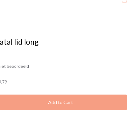
tal lid long
iet beoordeeld
9,79
Add to Cart