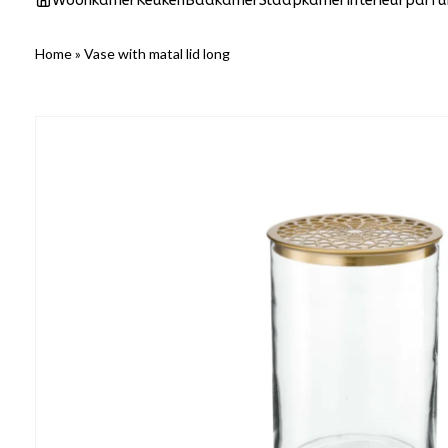
Woonkamer
Keuken
Badkamer
Slaapkamer
Interieurparf
Home
»
Vase with matal lid long