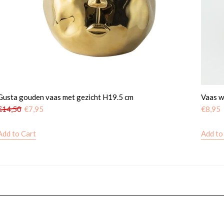
Gusta gouden vaas met gezicht H19.5 cm
Vaas w
€
14,50
€
7,95
€
8,95
Add to Cart
Add to