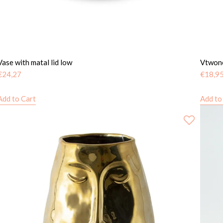
Vase with matal lid low
Vtwone
€
24,27
€
18,9
Add to Cart
Add to