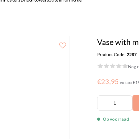
um
Posters
Driedflowers
Sale
Informatie
Vase with ma
Product Code:
2287
Nog n
€23,95
ex tax:
€1
Op voorraad