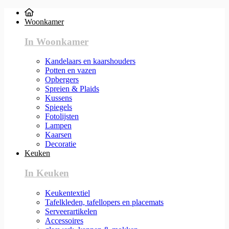
Woonkamer
In Woonkamer
Kandelaars en kaarshouders
Potten en vazen
Opbergers
Spreien & Plaids
Kussens
Spiegels
Fotolijsten
Lampen
Kaarsen
Decoratie
Keuken
In Keuken
Keukentextiel
Tafelkleden, tafellopers en placemats
Serveerartikelen
Accessoires