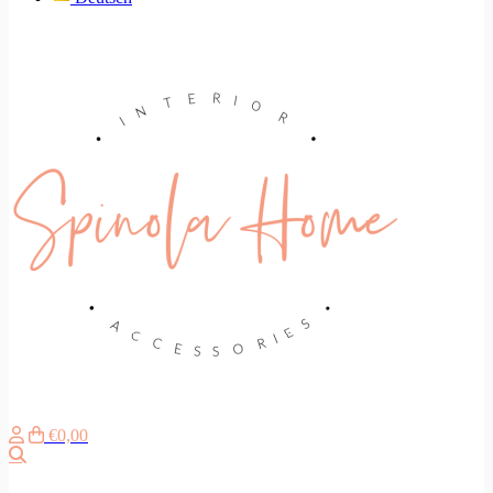
€0,00
Search