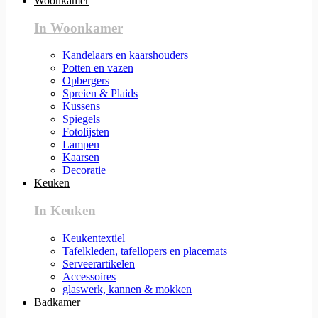
Woonkamer
In Woonkamer
Kandelaars en kaarshouders
Potten en vazen
Opbergers
Spreien & Plaids
Kussens
Spiegels
Fotolijsten
Lampen
Kaarsen
Decoratie
Keuken
In Keuken
Keukentextiel
Tafelkleden, tafellopers en placemats
Serveerartikelen
Accessoires
glaswerk, kannen & mokken
Badkamer