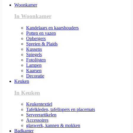
Woonkamer
In Woonkamer
Kandelaars en kaarshouders
Potten en vazen
Opbergers
Spreien & Plaids
Kussens
Spiegels
Fotolijsten
Lampen
Kaarsen
Decoratie
Keuken
In Keuken
Keukentextiel
Tafelkleden, tafellopers en placemats
Serveerartikelen
Accessoires
glaswerk, kannen & mokken
Badkamer