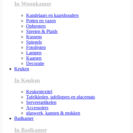
In Woonkamer
Kandelaars en kaarshouders
Potten en vazen
Opbergers
Spreien & Plaids
Kussens
Spiegels
Fotolijsten
Lampen
Kaarsen
Decoratie
Keuken
In Keuken
Keukentextiel
Tafelkleden, tafellopers en placemats
Serveerartikelen
Accessoires
glaswerk, kannen & mokken
Badkamer
In Badkamer