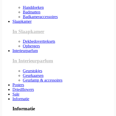
Handdoeken
Badmatten
Badkameraccessoires
Slaapkamer
In Slaapkamer
Dekbedovertreksets
Opbergers
Interieurparfum
In Interieurparfum
Geurstokjes
Geurkaarsen
Geurlamp & accessoires
Posters
Driedflowers
Sale
Informatie
Informatie