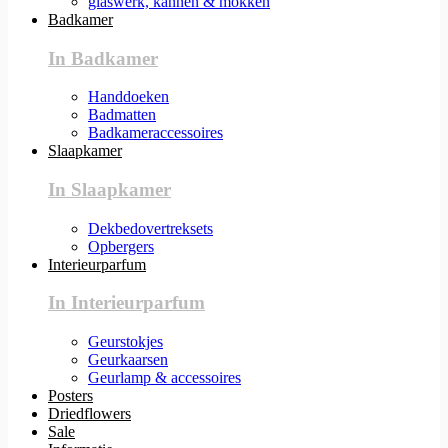
glaswerk, kannen & mokken
Badkamer
In Badkamer
Handdoeken
Badmatten
Badkameraccessoires
Slaapkamer
In Slaapkamer
Dekbedovertreksets
Opbergers
Interieurparfum
In Interieurparfum
Geurstokjes
Geurkaarsen
Geurlamp & accessoires
Posters
Driedflowers
Sale