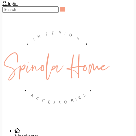
login
Search