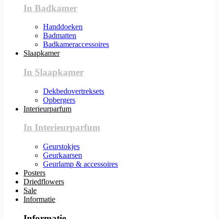
In Badkamer
Handdoeken
Badmatten
Badkameraccessoires
Slaapkamer
In Slaapkamer
Dekbedovertreksets
Opbergers
Interieurparfum
In Interieurparfum
Geurstokjes
Geurkaarsen
Geurlamp & accessoires
Posters
Driedflowers
Sale
Informatie
Informatie