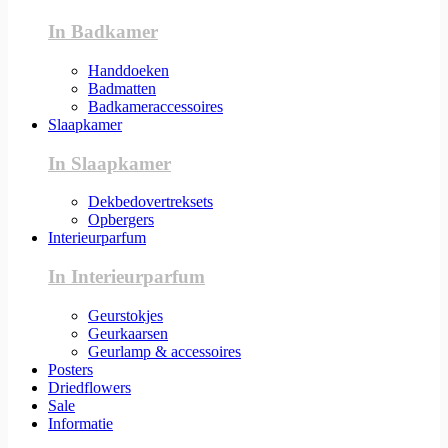
In Badkamer
Handdoeken
Badmatten
Badkameraccessoires
Slaapkamer
In Slaapkamer
Dekbedovertreksets
Opbergers
Interieurparfum
In Interieurparfum
Geurstokjes
Geurkaarsen
Geurlamp & accessoires
Posters
Driedflowers
Sale
Informatie