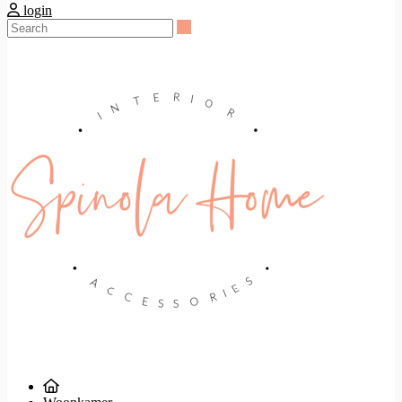
login
Search