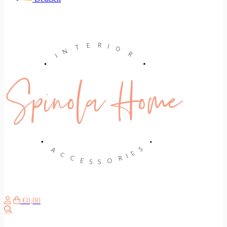
€0,00
Search