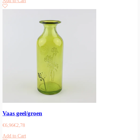
Add to Cart
Vaas geel/groen
€
6,96
€
2,78
Add to Cart