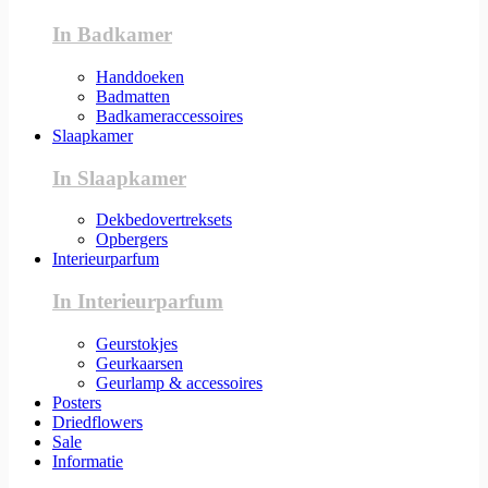
In Badkamer
Handdoeken
Badmatten
Badkameraccessoires
Slaapkamer
In Slaapkamer
Dekbedovertreksets
Opbergers
Interieurparfum
In Interieurparfum
Geurstokjes
Geurkaarsen
Geurlamp & accessoires
Posters
Driedflowers
Sale
Informatie