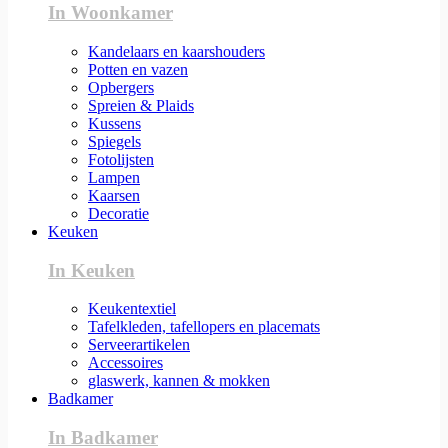
In Woonkamer
Kandelaars en kaarshouders
Potten en vazen
Opbergers
Spreien & Plaids
Kussens
Spiegels
Fotolijsten
Lampen
Kaarsen
Decoratie
Keuken
In Keuken
Keukentextiel
Tafelkleden, tafellopers en placemats
Serveerartikelen
Accessoires
glaswerk, kannen & mokken
Badkamer
In Badkamer