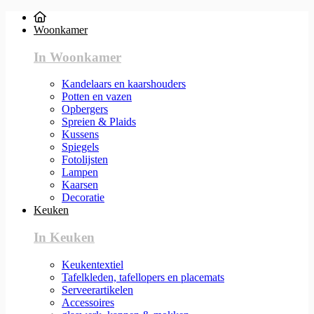
Woonkamer
In Woonkamer
Kandelaars en kaarshouders
Potten en vazen
Opbergers
Spreien & Plaids
Kussens
Spiegels
Fotolijsten
Lampen
Kaarsen
Decoratie
Keuken
In Keuken
Keukentextiel
Tafelkleden, tafellopers en placemats
Serveerartikelen
Accessoires