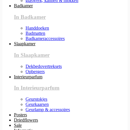
glaswerk, kannen & mokken
Badkamer
In Badkamer
Handdoeken
Badmatten
Badkameraccessoires
Slaapkamer
In Slaapkamer
Dekbedovertreksets
Opbergers
Interieurparfum
In Interieurparfum
Geurstokjes
Geurkaarsen
Geurlamp & accessoires
Posters
Driedflowers
Sale