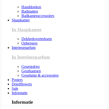
Handdoeken
Badmatten
Badkameraccessoires
Slaapkamer
In Slaapkamer
Dekbedovertreksets
Opbergers
Interieurparfum
In Interieurparfum
Geurstokjes
Geurkaarsen
Geurlamp & accessoires
Posters
Driedflowers
Sale
Informatie
Informatie