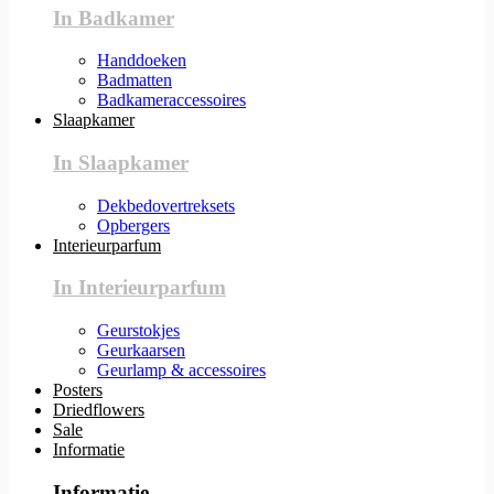
In Badkamer
Handdoeken
Badmatten
Badkameraccessoires
Slaapkamer
In Slaapkamer
Dekbedovertreksets
Opbergers
Interieurparfum
In Interieurparfum
Geurstokjes
Geurkaarsen
Geurlamp & accessoires
Posters
Driedflowers
Sale
Informatie
Informatie