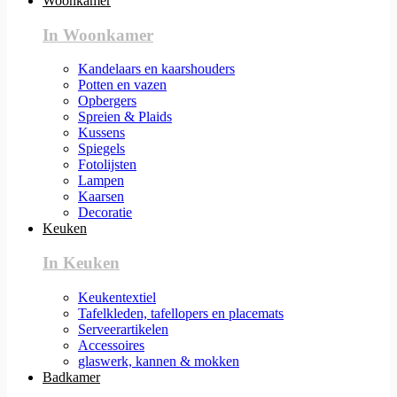
Woonkamer
In Woonkamer
Kandelaars en kaarshouders
Potten en vazen
Opbergers
Spreien & Plaids
Kussens
Spiegels
Fotolijsten
Lampen
Kaarsen
Decoratie
Keuken
In Keuken
Keukentextiel
Tafelkleden, tafellopers en placemats
Serveerartikelen
Accessoires
glaswerk, kannen & mokken
Badkamer