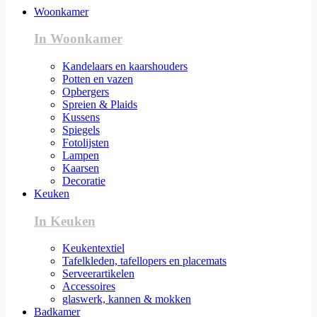
Woonkamer
In Woonkamer
Kandelaars en kaarshouders
Potten en vazen
Opbergers
Spreien & Plaids
Kussens
Spiegels
Fotolijsten
Lampen
Kaarsen
Decoratie
Keuken
In Keuken
Keukentextiel
Tafelkleden, tafellopers en placemats
Serveerartikelen
Accessoires
glaswerk, kannen & mokken
Badkamer