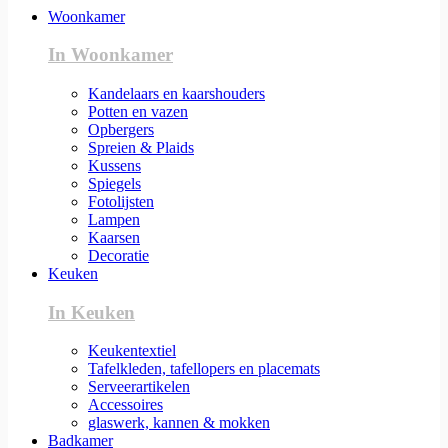
Woonkamer
In Woonkamer
Kandelaars en kaarshouders
Potten en vazen
Opbergers
Spreien & Plaids
Kussens
Spiegels
Fotolijsten
Lampen
Kaarsen
Decoratie
Keuken
In Keuken
Keukentextiel
Tafelkleden, tafellopers en placemats
Serveerartikelen
Accessoires
glaswerk, kannen & mokken
Badkamer