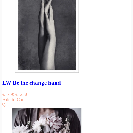
LW Be the change hand
€
17,95
€
12,50
Add to Cart