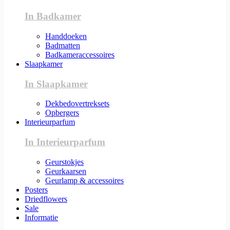
In Badkamer
Handdoeken
Badmatten
Badkameraccessoires
Slaapkamer
In Slaapkamer
Dekbedovertreksets
Opbergers
Interieurparfum
In Interieurparfum
Geurstokjes
Geurkaarsen
Geurlamp & accessoires
Posters
Driedflowers
Sale
Informatie