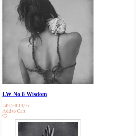
LW No 8 Wisdom
€
49,50
€
19,95
Add to Cart