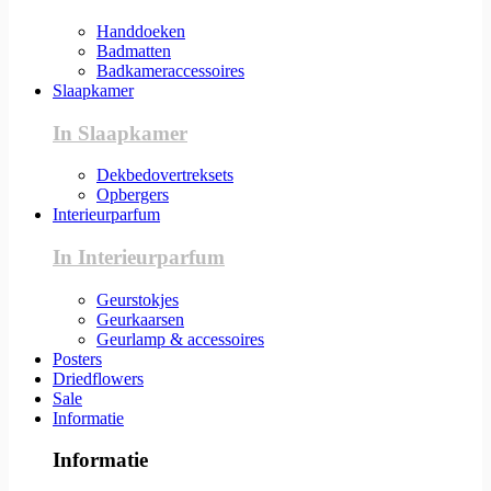
Handdoeken
Badmatten
Badkameraccessoires
Slaapkamer
In Slaapkamer
Dekbedovertreksets
Opbergers
Interieurparfum
In Interieurparfum
Geurstokjes
Geurkaarsen
Geurlamp & accessoires
Posters
Driedflowers
Sale
Informatie
Informatie