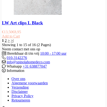
LW Art clips L Black
€
13,50
€
8,95
Add to Cart
1
2
>
>|
Showing 1 to 15 of 16 (2 Pages)
Neem contact met ons op
Bereikbaar di t/m vrij
10:00 - 17:00 uur
010-3142276
info@spinolahomedeco.com
Whatsapp
+31 638877047
Information
Over ons
Algemene voorwaarden
Verzending
Disclaimer
Privacy Policy
Retourneren