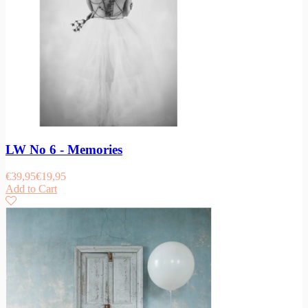
LW No 6 - Memories
€
39,95
€
19,95
Add to Cart