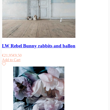
LW Rebel Bunny rabbits and ballon
€
21,95
€
9,50
Add to Cart