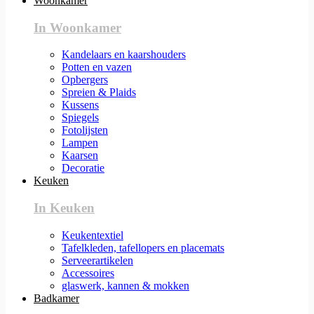
Woonkamer
In Woonkamer
Kandelaars en kaarshouders
Potten en vazen
Opbergers
Spreien & Plaids
Kussens
Spiegels
Fotolijsten
Lampen
Kaarsen
Decoratie
Keuken
In Keuken
Keukentextiel
Tafelkleden, tafellopers en placemats
Serveerartikelen
Accessoires
glaswerk, kannen & mokken
Badkamer