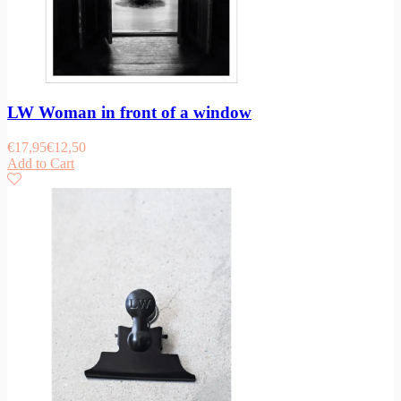
LW Woman in front of a window
€
17,95
€
12,50
Add to Cart