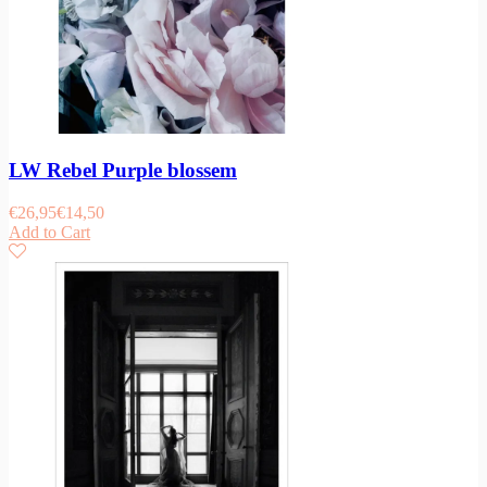
LW Rebel Purple blossem
€
26,95
€
14,50
Add to Cart