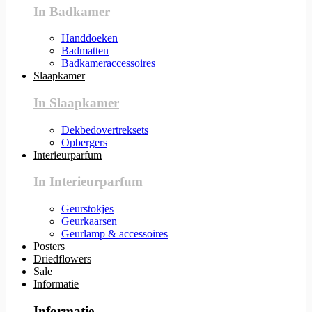
In Badkamer
Handdoeken
Badmatten
Badkameraccessoires
Slaapkamer
In Slaapkamer
Dekbedovertreksets
Opbergers
Interieurparfum
In Interieurparfum
Geurstokjes
Geurkaarsen
Geurlamp & accessoires
Posters
Driedflowers
Sale
Informatie
Informatie