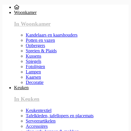
Woonkamer
In Woonkamer
Kandelaars en kaarshouders
Potten en vazen
Opbergers
Spreien & Plaids
Kussens
Spiegels
Fotolijsten
Lampen
Kaarsen
Decoratie
Keuken
In Keuken
Keukentextiel
Tafelkleden, tafellopers en placemats
Serveerartikelen
Accessoires