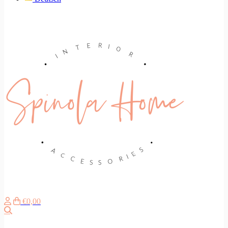
€0,00
Search