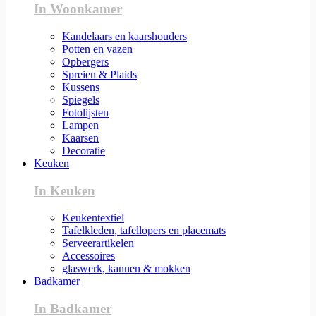
In Woonkamer
Kandelaars en kaarshouders
Potten en vazen
Opbergers
Spreien & Plaids
Kussens
Spiegels
Fotolijsten
Lampen
Kaarsen
Decoratie
Keuken
In Keuken
Keukentextiel
Tafelkleden, tafellopers en placemats
Serveerartikelen
Accessoires
glaswerk, kannen & mokken
Badkamer
In Badkamer