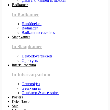
glaswerk, kannen & mokken
Badkamer
In Badkamer
Handdoeken
Badmatten
Badkameraccessoires
Slaapkamer
In Slaapkamer
Dekbedovertreksets
Opbergers
Interieurparfum
In Interieurparfum
Geurstokjes
Geurkaarsen
Geurlamp & accessoires
Posters
Driedflowers
Sale