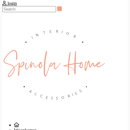
login
Search