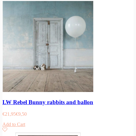
LW Rebel Bunny rabbits and ballon
€
21,95
€
9,50
Add to Cart