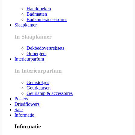
Handdoeken
Badmatten
Badkameraccessoires
Slaapkamer
In Slaapkamer
Dekbedovertreksets
Opbergers
Interieurparfum
In Interieurparfum
Geurstokjes
Geurkaarsen
Geurlamp & accessoires
Posters
Driedflowers
Sale
Informatie
Informatie