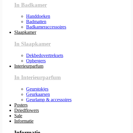
In Badkamer
Handdoeken
Badmatten
Badkameraccessoires
Slaapkamer
In Slaapkamer
Dekbedovertreksets
Opbergers
Interieurparfum
In Interieurparfum
Geurstokjes
Geurkaarsen
Geurlamp & accessoires
Posters
Driedflowers
Sale
Informatie
Informatie