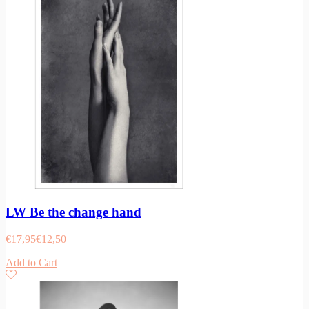
LW Be the change hand
€
17,95
€
12,50
Add to Cart