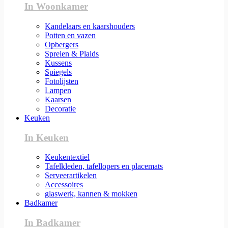
In Woonkamer
Kandelaars en kaarshouders
Potten en vazen
Opbergers
Spreien & Plaids
Kussens
Spiegels
Fotolijsten
Lampen
Kaarsen
Decoratie
Keuken
In Keuken
Keukentextiel
Tafelkleden, tafellopers en placemats
Serveerartikelen
Accessoires
glaswerk, kannen & mokken
Badkamer
In Badkamer