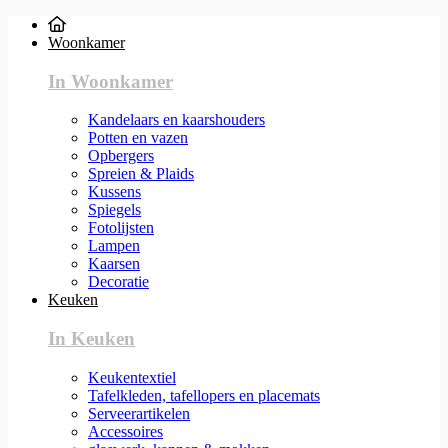
Woonkamer
In Woonkamer
Kandelaars en kaarshouders
Potten en vazen
Opbergers
Spreien & Plaids
Kussens
Spiegels
Fotolijsten
Lampen
Kaarsen
Decoratie
Keuken
In Keuken
Keukentextiel
Tafelkleden, tafellopers en placemats
Serveerartikelen
Accessoires