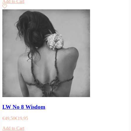
Add to Cart
LW No 8 Wisdom
€
49,50
€
19,95
Add to Cart