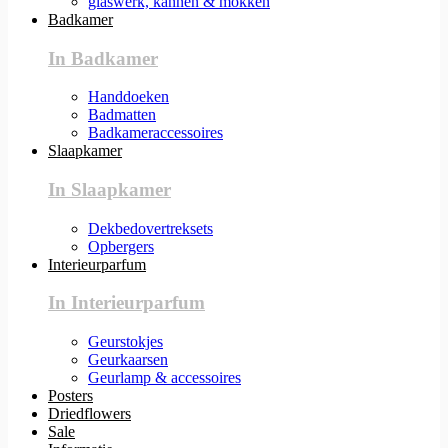
glaswerk, kannen & mokken
Badkamer
In Badkamer
Handdoeken
Badmatten
Badkameraccessoires
Slaapkamer
In Slaapkamer
Dekbedovertreksets
Opbergers
Interieurparfum
In Interieurparfum
Geurstokjes
Geurkaarsen
Geurlamp & accessoires
Posters
Driedflowers
Sale