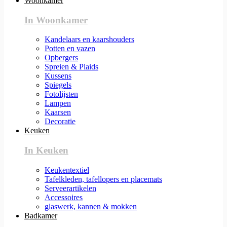
Woonkamer
In Woonkamer
Kandelaars en kaarshouders
Potten en vazen
Opbergers
Spreien & Plaids
Kussens
Spiegels
Fotolijsten
Lampen
Kaarsen
Decoratie
Keuken
In Keuken
Keukentextiel
Tafelkleden, tafellopers en placemats
Serveerartikelen
Accessoires
glaswerk, kannen & mokken
Badkamer