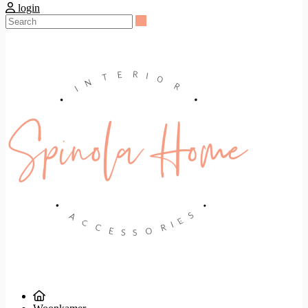
login
Search