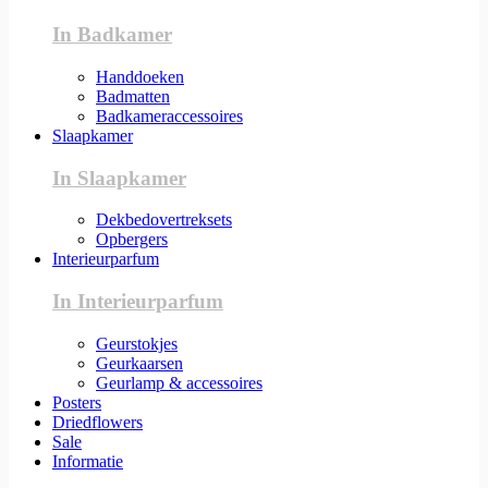
In Badkamer
Handdoeken
Badmatten
Badkameraccessoires
Slaapkamer
In Slaapkamer
Dekbedovertreksets
Opbergers
Interieurparfum
In Interieurparfum
Geurstokjes
Geurkaarsen
Geurlamp & accessoires
Posters
Driedflowers
Sale
Informatie