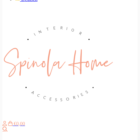
€0,00
Search