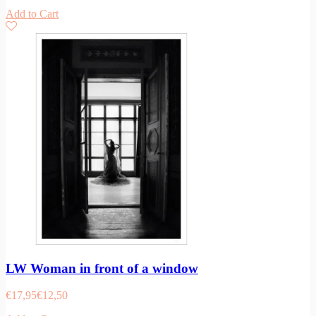
Add to Cart
LW Woman in front of a window
€
17,95
€
12,50