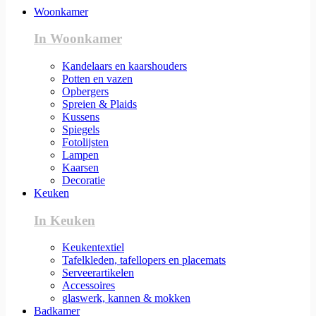
Woonkamer
In Woonkamer
Kandelaars en kaarshouders
Potten en vazen
Opbergers
Spreien & Plaids
Kussens
Spiegels
Fotolijsten
Lampen
Kaarsen
Decoratie
Keuken
In Keuken
Keukentextiel
Tafelkleden, tafellopers en placemats
Serveerartikelen
Accessoires
glaswerk, kannen & mokken
Badkamer